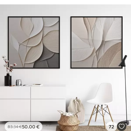
50
.00
€
72
83
.34
€