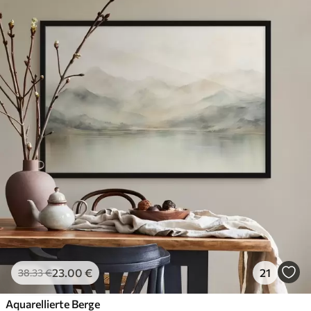
23
.00
€
21
38
.33
€
Aquarellierte Berge