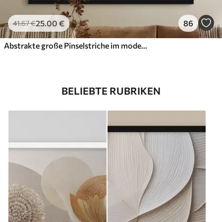
25
.00
€
86
41
.67
€
Abstrakte große Pinselstriche im modernen Stil
BELIEBTE RUBRIKEN