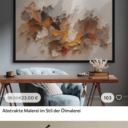
23
.00
€
103
38
.33
€
Abstrakte Malerei im Stil der Ölmalerei