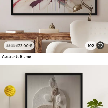
23
.00
€
102
38
.33
€
Abstrakte Blume