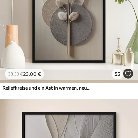
23
.00
€
55
38
.33
€
Reliefkreise und ein Ast in warmen, neutralen Farbtönen