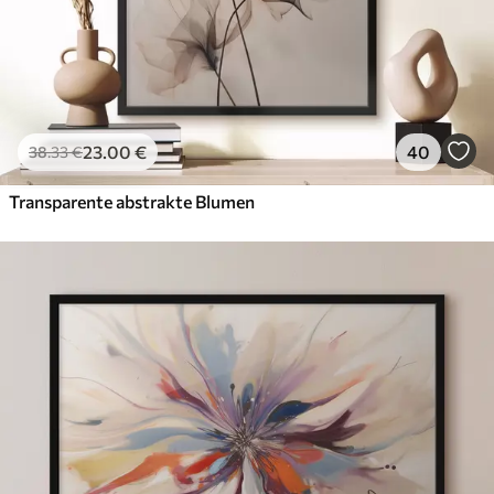
23
.00
€
40
38
.33
€
Transparente abstrakte Blumen