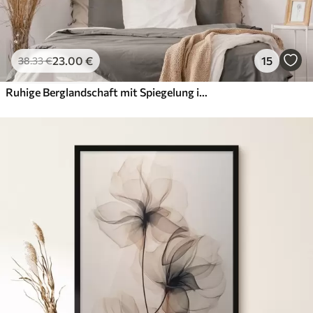
23
.00
€
15
38
.33
€
Ruhige Berglandschaft mit Spiegelung im Wasser