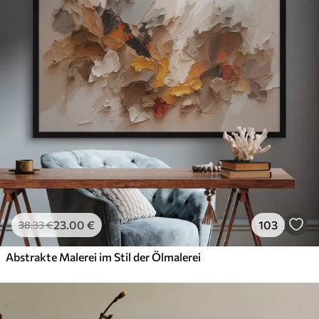
23
.00
€
103
38
.33
€
Abstrakte Malerei im Stil der Ölmalerei