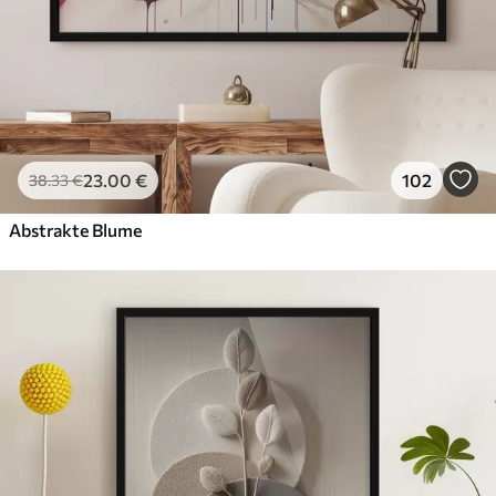
23
.00
€
102
38
.33
€
Abstrakte Blume