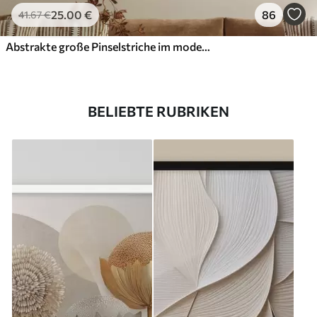
25
.00
€
86
41
.67
€
Abstrakte große Pinselstriche im modernen Stil
BELIEBTE RUBRIKEN