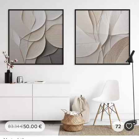
50
.00
€
72
83
.34
€