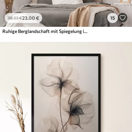
23
.00
€
15
38
.33
€
Ruhige Berglandschaft mit Spiegelung im Wasser