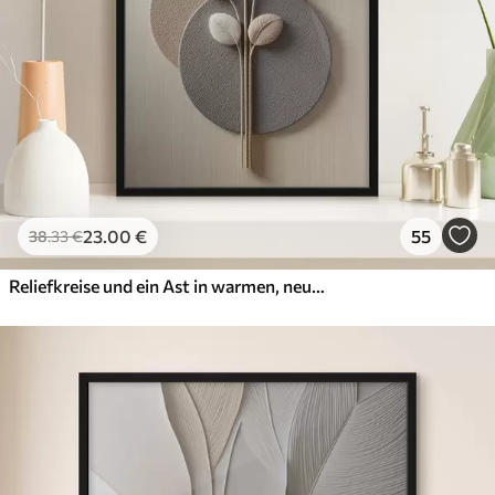
23
.00
€
55
38
.33
€
Reliefkreise und ein Ast in warmen, neutralen Farbtönen