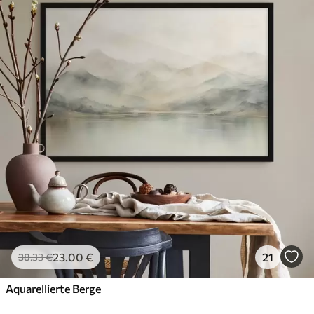
23
.00
€
21
38
.33
€
Aquarellierte Berge