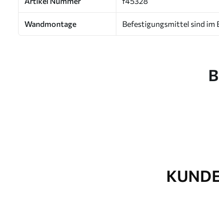
Artikel Nummer
f45328
Wandmontage
Befestigungsmittel sind im 
B
KUNDE