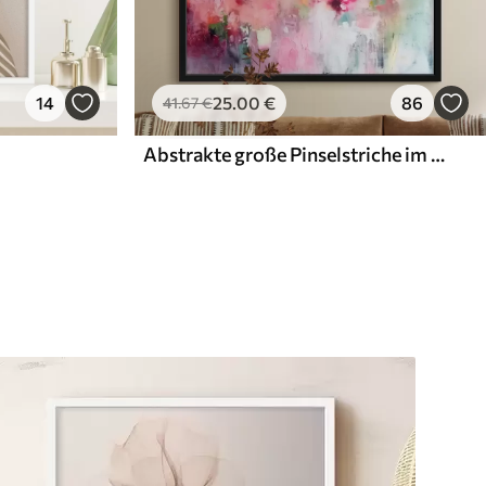
14
25
.00
€
86
41
.67
€
Abstrakte große Pinselstriche im modernen Stil