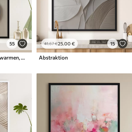
55
25
.00
€
15
41
.67
€
Reliefkreise und ein Ast in warmen, neutralen Farbtönen
Abstraktion