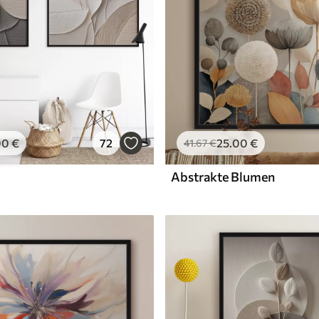
00
€
72
25
.00
€
41
.67
€
Abstrakte Blumen