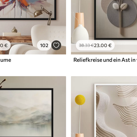
00
€
102
23
.00
€
38
.33
€
lume