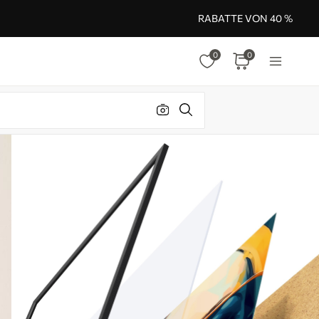
RABATTE VON 40 %
0
0