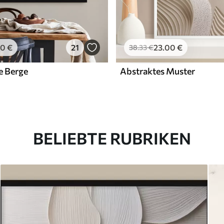
00
€
21
23
.00
€
38
.33
€
e Berge
Abstraktes Muster
BELIEBTE RUBRIKEN