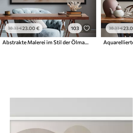
23
.00
€
103
23
.
38
.33
€
38
.33
€
Abstrakte Malerei im Stil der Ölmalerei
Aquarelliert