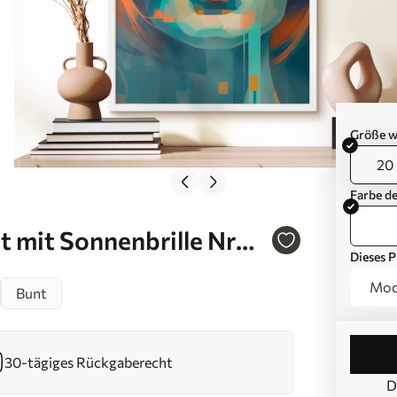
Größe w
20 
Farbe d
t mit Sonnenbrille Nr
Dieses P
Modu
Bunt
30-tägiges Rückgaberecht
D