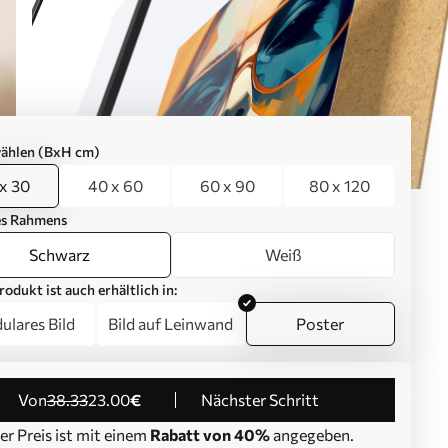
ählen (BxH cm)
x 30
40 x 60
60 x 90
80 x 120
es Rahmens
Schwarz
Weiß
rodukt ist auch erhältlich in:
lares Bild
Bild auf Leinwand
Poster
von
38
.33
23
.00
€
Nächster Schritt
er Preis ist mit einem
Rabatt von 40%
angegeben.