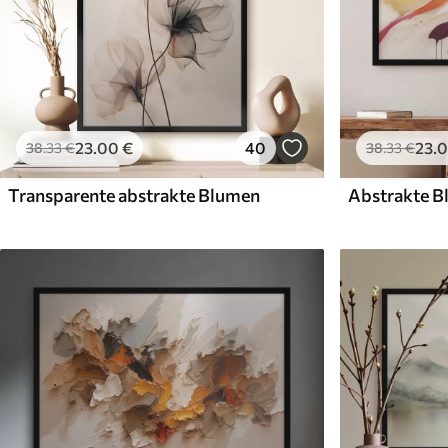
23
.00
€
40
23
.
38
.33
€
38
.33
€
Transparente abstrakte Blumen
Abstrakte B