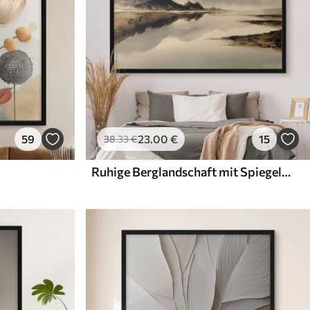
59
23
.00
€
15
38
.33
€
Ruhige Berglandschaft mit Spiegelung im Wasser