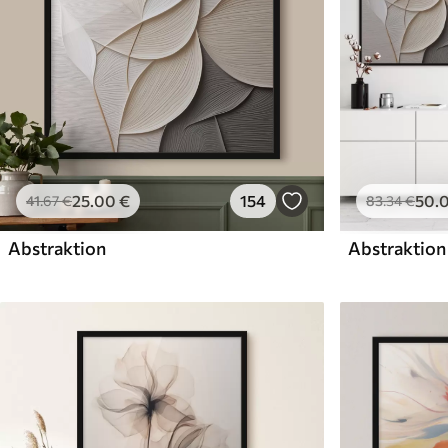
25
.00
€
154
50
.
41
.67
€
83
.34
€
Abstraktion
Abstraktion