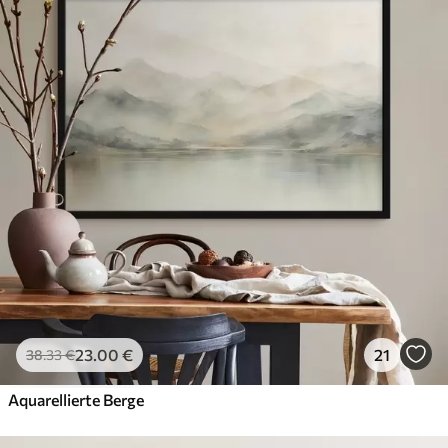
23
.00
€
21
38
.33
€
Aquarellierte Berge