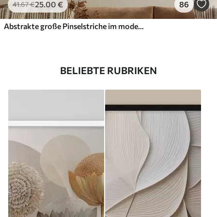
25
.00
€
86
41
.67
€
Abstrakte große Pinselstriche im modernen Stil
BELIEBTE RUBRIKEN