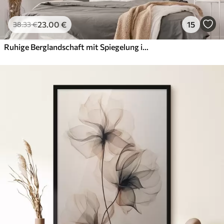
23
.00
€
15
38
.33
€
Ruhige Berglandschaft mit Spiegelung im Wasser