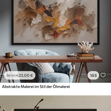
23
.00
€
103
38
.33
€
Abstrakte Malerei im Stil der Ölmalerei