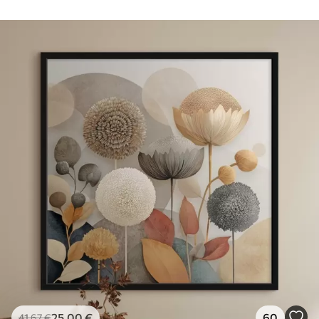
25
.00
€
60
41
.67
€