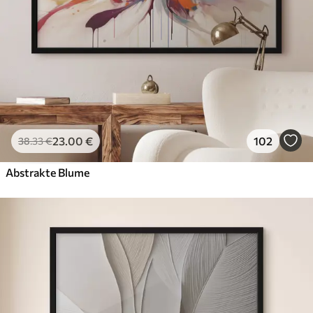
23
.00
€
102
38
.33
€
Abstrakte Blume