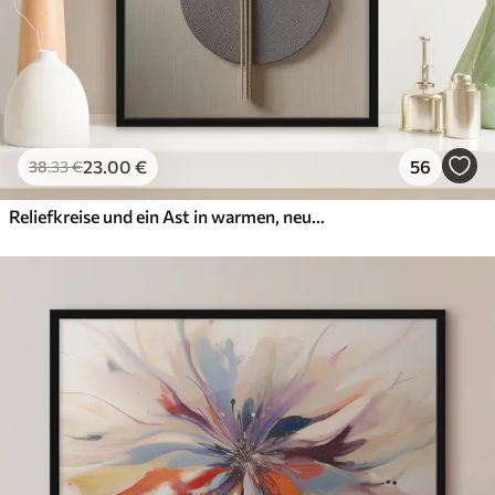
23
.00
€
56
38
.33
€
Reliefkreise und ein Ast in warmen, neutralen Farbtönen