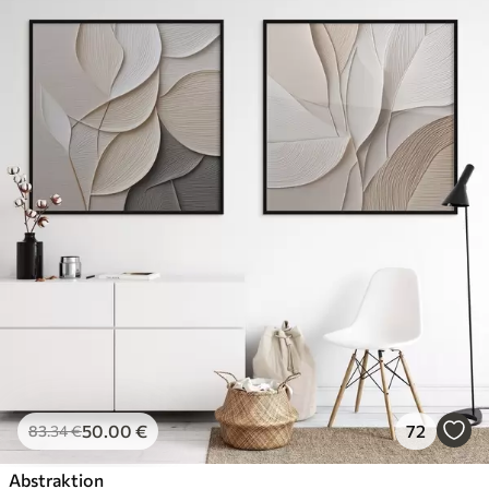
50
.00
€
72
83
.34
€
Abstraktion