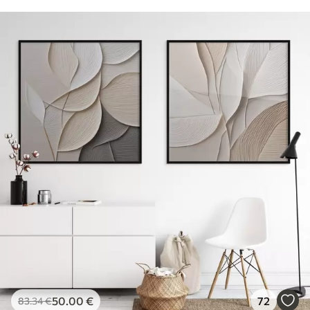
50
.00
€
72
83
.34
€