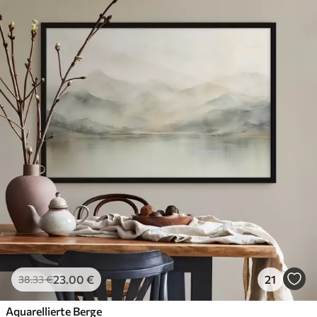
23
.00
€
21
38
.33
€
Aquarellierte Berge