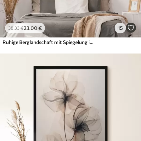
23
.00
€
15
38
.33
€
Ruhige Berglandschaft mit Spiegelung im Wasser