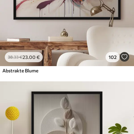
23
.00
€
102
38
.33
€
Abstrakte Blume