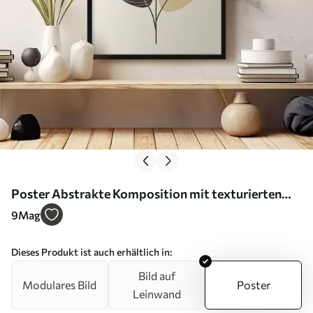
Poster Abstrakte Komposition mit texturierten
ovalen Formen auf einem Reliefhintergrund Nr
9
Mag
f45402
Dieses Produkt ist auch erhältlich in:
Bild auf
Modulares Bild
Poster
Leinwand