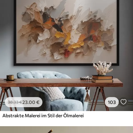
23
.00
€
103
38
.33
€
Abstrakte Malerei im Stil der Ölmalerei