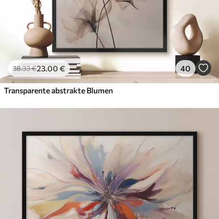
23
.00
€
40
38
.33
€
Transparente abstrakte Blumen