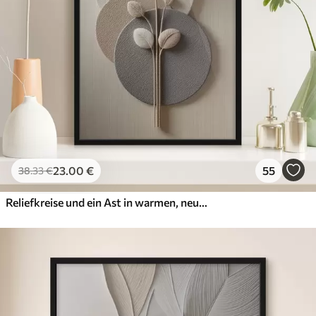
23
.00
€
55
38
.33
€
Reliefkreise und ein Ast in warmen, neutralen Farbtönen