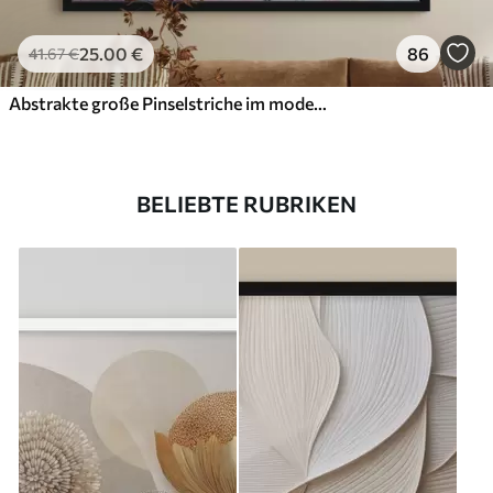
25
.00
€
86
41
.67
€
Abstrakte große Pinselstriche im modernen Stil
BELIEBTE RUBRIKEN