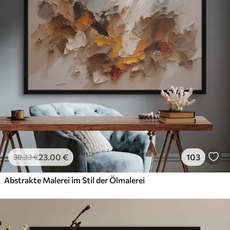
23
.00
€
103
38
.33
€
Abstrakte Malerei im Stil der Ölmalerei