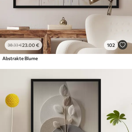
23
.00
€
102
38
.33
€
Abstrakte Blume