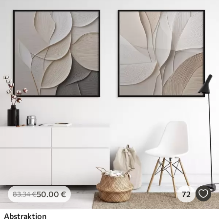
50
.00
€
72
83
.34
€
Abstraktion