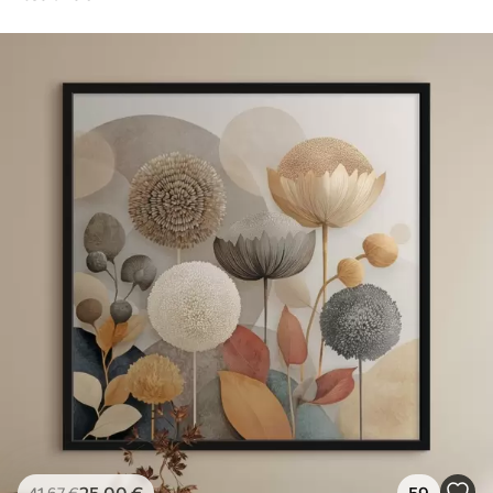
25
.00
€
59
41
.67
€