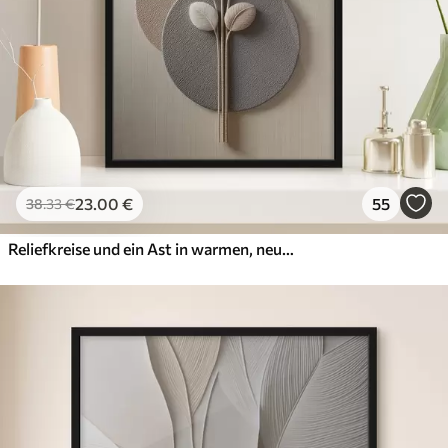
23
.00
€
55
38
.33
€
Reliefkreise und ein Ast in warmen, neutralen Farbtönen