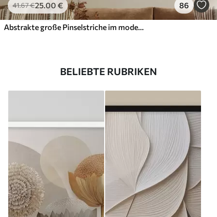
25
.00
€
86
41
.67
€
Abstrakte große Pinselstriche im modernen Stil
BELIEBTE RUBRIKEN