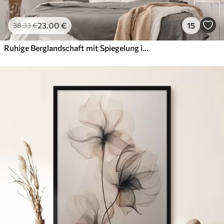
23
.00
€
15
38
.33
€
Ruhige Berglandschaft mit Spiegelung im Wasser