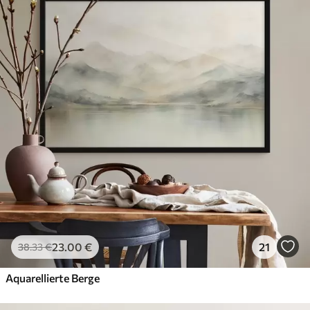
23
.00
€
21
38
.33
€
Aquarellierte Berge