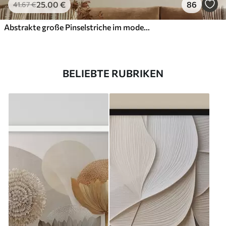
25
.00
€
86
41
.67
€
Abstrakte große Pinselstriche im modernen Stil
BELIEBTE RUBRIKEN