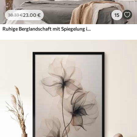
23
.00
€
15
38
.33
€
Ruhige Berglandschaft mit Spiegelung im Wasser