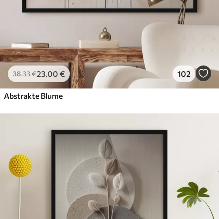
23
.00
€
102
38
.33
€
Abstrakte Blume