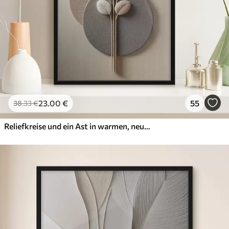
23
.00
€
55
38
.33
€
Reliefkreise und ein Ast in warmen, neutralen Farbtönen