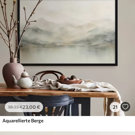
23
.00
€
21
38
.33
€
Aquarellierte Berge