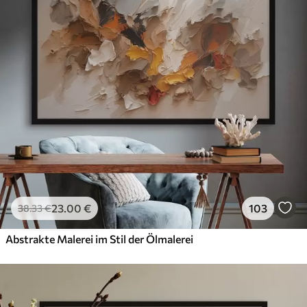
23
.00
€
103
38
.33
€
Abstrakte Malerei im Stil der Ölmalerei