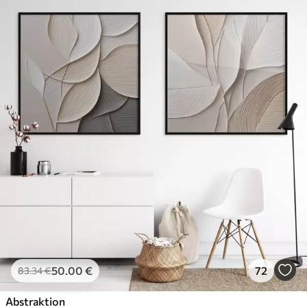
50
.00
€
72
83
.34
€
Abstraktion