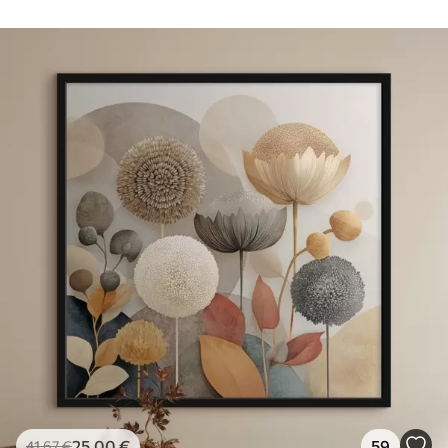
25
.00
€
59
41
.67
€