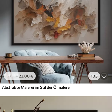
23
.00
€
103
38
.33
€
Abstrakte Malerei im Stil der Ölmalerei