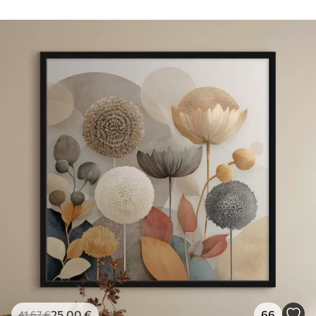
25
.00
€
66
41
.67
€