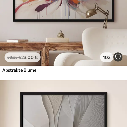
23
.00
€
102
38
.33
€
Abstrakte Blume