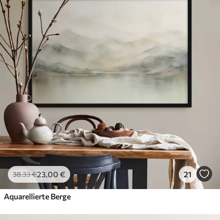
23
.00
€
21
38
.33
€
Aquarellierte Berge