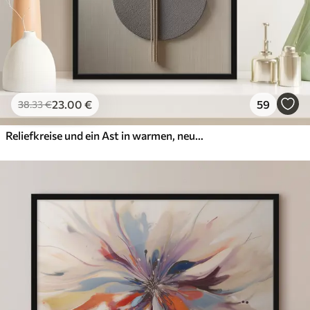
23
.00
€
59
38
.33
€
Reliefkreise und ein Ast in warmen, neutralen Farbtönen