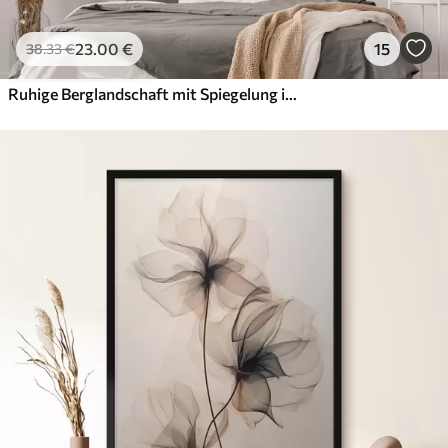
23
.00
€
15
38
.33
€
Ruhige Berglandschaft mit Spiegelung im Wasser