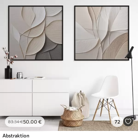
50
.00
€
72
83
.34
€
Abstraktion