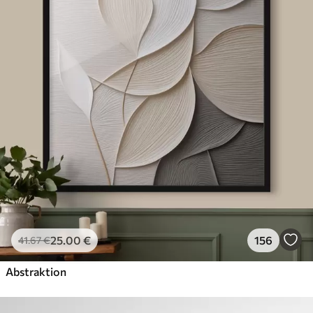
25
.00
€
156
41
.67
€
Abstraktion