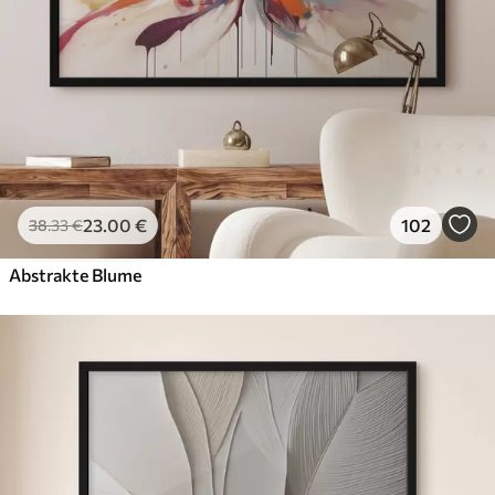
23
.00
€
102
38
.33
€
Abstrakte Blume