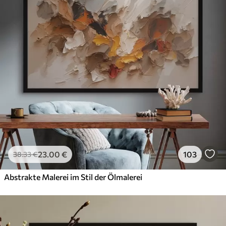
23
.00
€
103
38
.33
€
Abstrakte Malerei im Stil der Ölmalerei