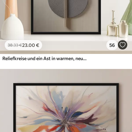
23
.00
€
56
38
.33
€
Reliefkreise und ein Ast in warmen, neutralen Farbtönen