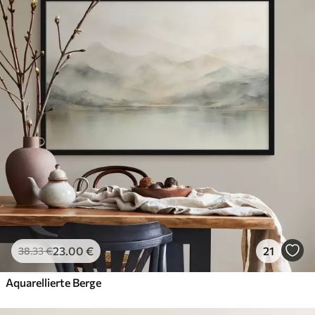
23
.00
€
21
38
.33
€
Aquarellierte Berge