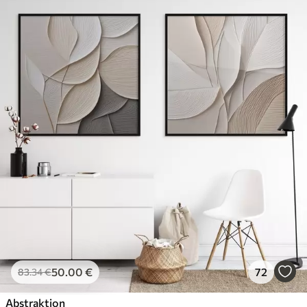
50
.00
€
72
83
.34
€
Abstraktion