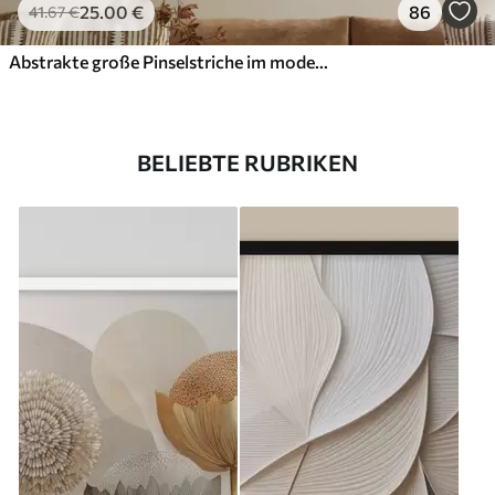
25
.00
€
86
41
.67
€
Abstrakte große Pinselstriche im modernen Stil
BELIEBTE RUBRIKEN