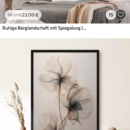
23
.00
€
15
38
.33
€
Ruhige Berglandschaft mit Spiegelung im Wasser