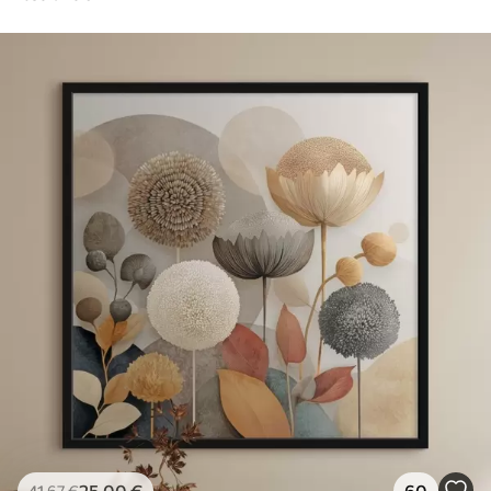
25
.00
€
60
41
.67
€