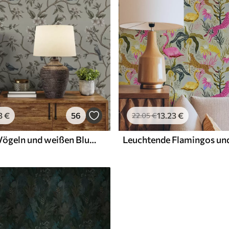
3
€
56
13
.23
€
22
.05
€
Zweige mit Vögeln und weißen Blumen auf einem zarten Hintergrund