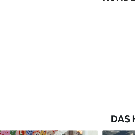
Methode der
Nahtlose Anwendung
Anwendung
Verfügbare Materialien
Standard
Premium
45
.00
56
.67
27
.00
€
/m²
34
.00
€
/m²
DAS 