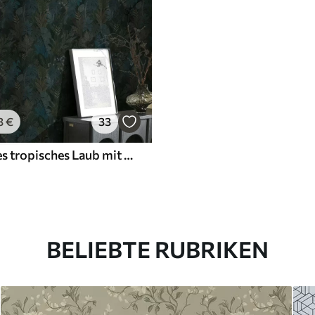
3
€
33
Dunkelgrünes tropisches Laub mit blauen Akzenten
BELIEBTE RUBRIKEN