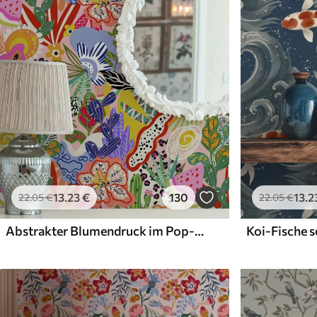
13
.23
€
130
13
.2
22
.05
€
22
.05
€
Abstrakter Blumendruck im Pop-Art-Stil