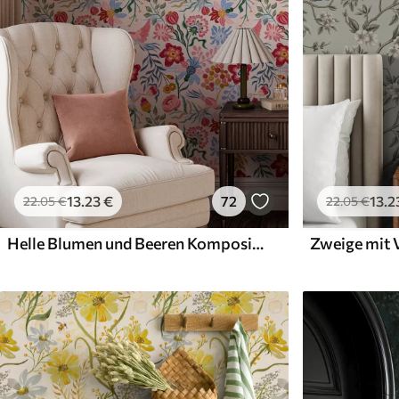
13
.23
€
72
13
.2
22
.05
€
22
.05
€
Helle Blumen und Beeren Komposition mit Papageien