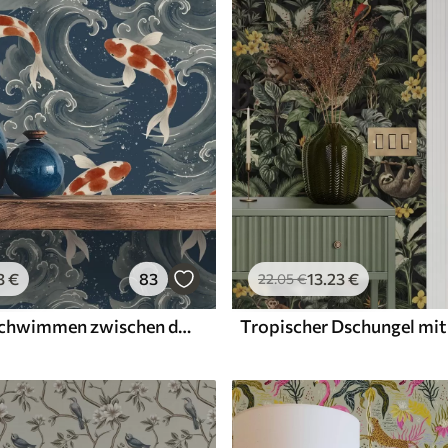
3
€
83
13
.23
€
22
.05
€
Koi-Fische schwimmen zwischen dramatischen Meereswellen