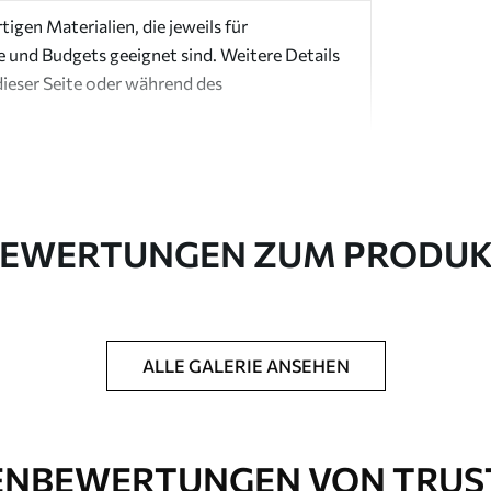
igen Materialien, die jeweils für
e und Budgets geeignet sind. Weitere Details
dieser Seite oder während des
EWERTUNGEN ZUM PRODU
in Rollen bis zu 50 cm Breite geliefert.
ALLE GALERIE ANSEHEN
htung und/oder Tapetenkleber.
 weichen Schwamm gereinigt werden.
ichtung können mit Wasser gereinigt werden.
NBEWERTUNGEN VON TRUS