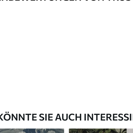
Premium-Vinyl
65
.00
39
.00
€
/m²
KÖNNTE SIE AUCH INTERESS