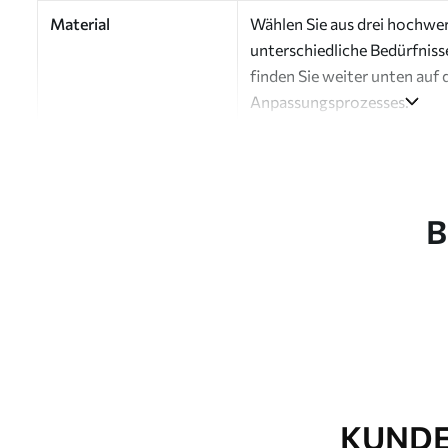
Material
Wählen Sie aus drei hochwert
unterschiedliche Bedürfniss
finden Sie weiter unten auf 
Anpassungsprozesses.
Autor
Design-Studio Uwalls
Artikel Nummer
a00048v2
B
Fertigstellung
Seidenmatt.
Produktion
Auf Bestellung gedruckt und 
Zusätzliche Optionen
Erhältlich mit Lackbeschic
Reinigung
Kann vorsichtig mit einem
Fototapeten mit Lackbesch
KUNDE