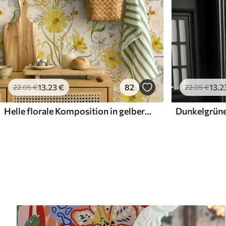
13
.23
€
82
13
.2
22
.05
€
22
.05
€
Helle florale Komposition in gelber Farbe