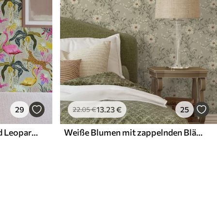
29
13
.23
€
25
22
.05
€
Leuchtende Flamingos und Leoparden zwischen tropischen Pflanzen
Weiße Blumen mit zappelnden Blättern auf hellem Hintergrund