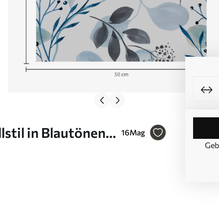
stil in Blautönen
16
Mag
Geb