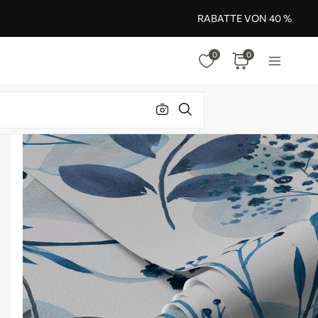
RABATTE VON 40 %
0
0