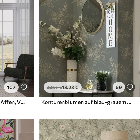
107
13
.23
€
59
22
.05
€
Tropischer Dschungel mit Affen, Vögeln und dichtem Blattwerk
Konturenblumen auf blau-grauem Hintergrund, elegantes botanisches Muster