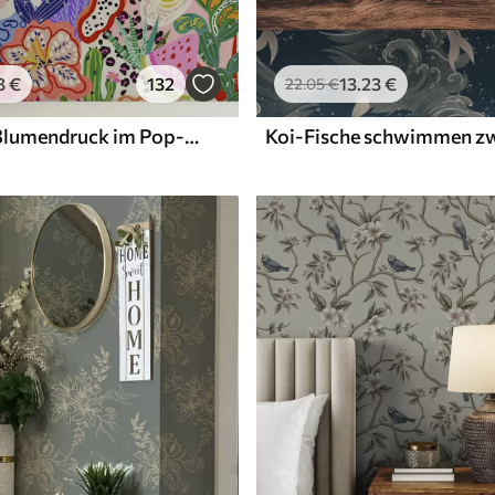
3
€
132
13
.23
€
22
.05
€
Abstrakter Blumendruck im Pop-Art-Stil