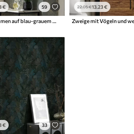
3
€
59
13
.23
€
22
.05
€
Konturenblumen auf blau-grauem Hintergrund, elegantes botanisches Muster
3
€
33