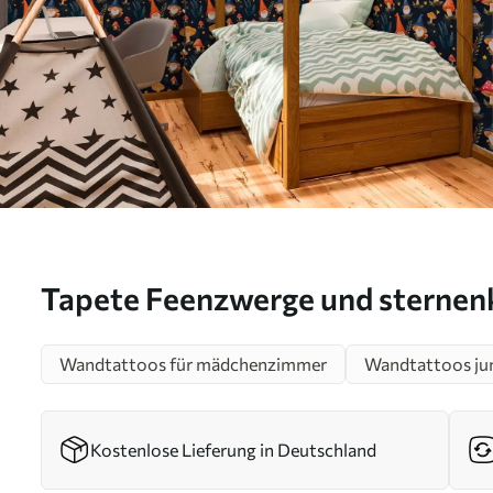
Tapete Feenzwerge und sternenk
a00077
Wandtattoos für mädchenzimmer
Wandtattoos j
Kostenlose Lieferung in Deutschland