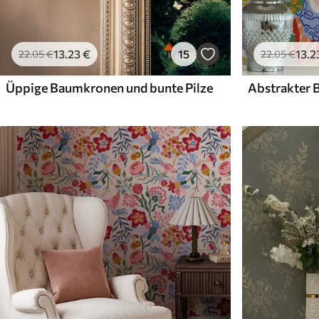
13
.23
€
15
13
.2
22
.05
€
22
.05
€
Üppige Baumkronen und bunte Pilze