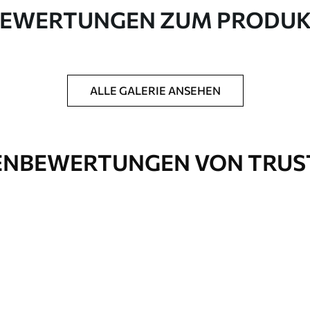
EWERTUNGEN ZUM PRODU
in Rollen bis zu 50 cm Breite geliefert.
ALLE GALERIE ANSEHEN
htung und/oder Tapetenkleber.
 weichen Schwamm gereinigt werden.
ichtung können mit Wasser gereinigt werden.
NBEWERTUNGEN VON TRUS
Premium-Vinyl
65
.00
39
.00
€
/m²