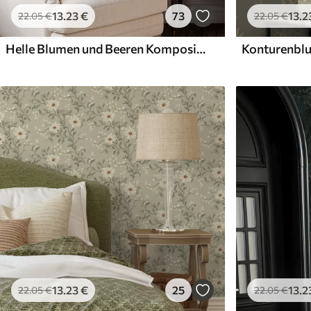
13
.23
€
73
13
.2
22
.05
€
22
.05
€
Helle Blumen und Beeren Komposition mit Papageien
13
.23
€
25
13
.2
22
.05
€
22
.05
€