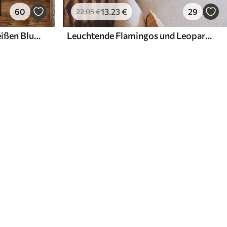
60
13
.23
€
29
22
.05
€
Zweige mit Vögeln und weißen Blumen auf einem zarten Hintergrund
Leuchtende Flamingos und Leoparden zwischen tropischen Pflanzen