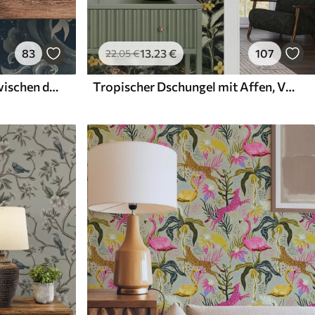
83
13
.23
€
107
22
.05
€
Koi-Fische schwimmen zwischen dramatischen Meereswellen
Tropischer Dschungel mit Affen, Vögeln und dichtem Blattwerk