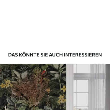
Methode der
Nahtlose Anwendung
Anwendung
Verfügbare Materialien
Standard
45
.00
27
.00
€
/m²
DAS KÖNNTE SIE AUCH INTERESSIEREN
Premium
56
.67
34
.00
€
/m²
Premium-Vinyl
65
.00
39
.00
€
/m²