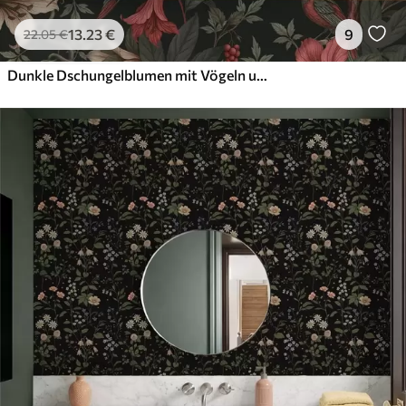
13
.23
€
9
22
.05
€
Dunkle Dschungelblumen mit Vögeln und Schmetterlingen