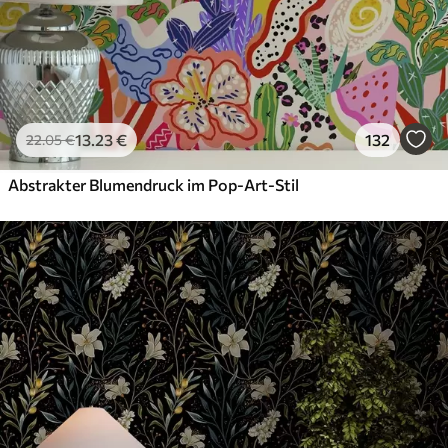
13
.23
€
132
22
.05
€
Abstrakter Blumendruck im Pop-Art-Stil