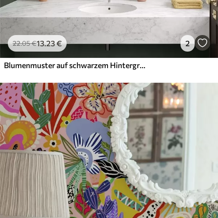
13
.23
€
2
22
.05
€
Blumenmuster auf schwarzem Hintergrund mit Sternen