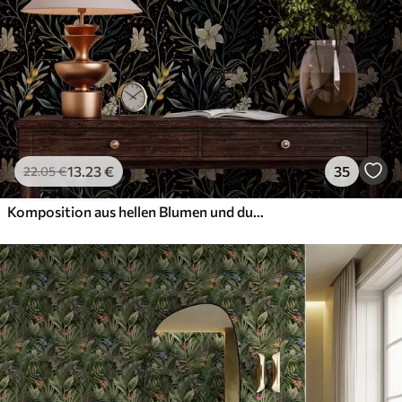
13
.23
€
35
22
.05
€
Komposition aus hellen Blumen und dunklen Blättern auf dunklem Hintergrund