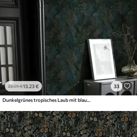
13
.23
€
33
22
.05
€
Dunkelgrünes tropisches Laub mit blauen Akzenten