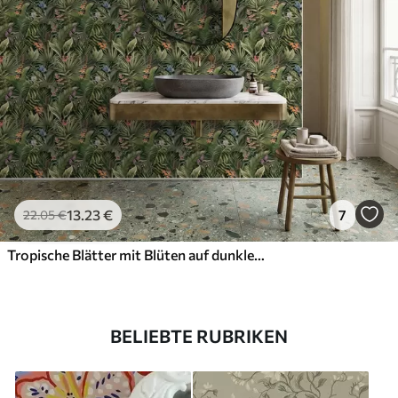
13
.23
€
7
22
.05
€
Tropische Blätter mit Blüten auf dunklem Hintergrund
BELIEBTE RUBRIKEN