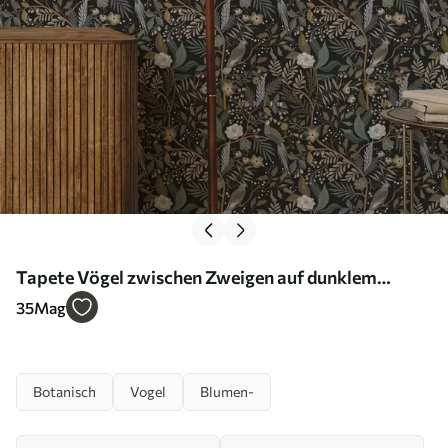
Tapete Vögel zwischen Zweigen auf dunklem
Hintergrund Nr. a00161
35
Mag
Botanisch
Vogel
Blumen-