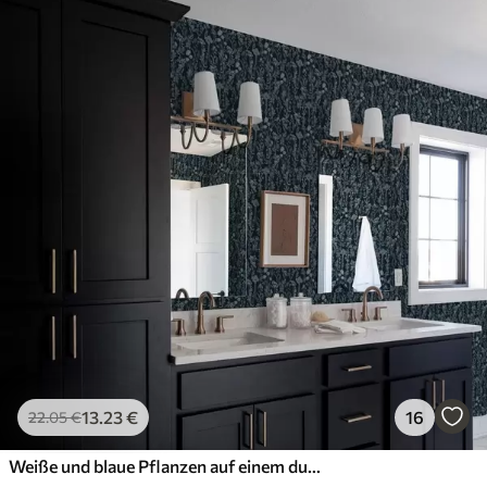
13
.23
€
16
22
.05
€
Weiße und blaue Pflanzen auf einem dunklen Hintergrund