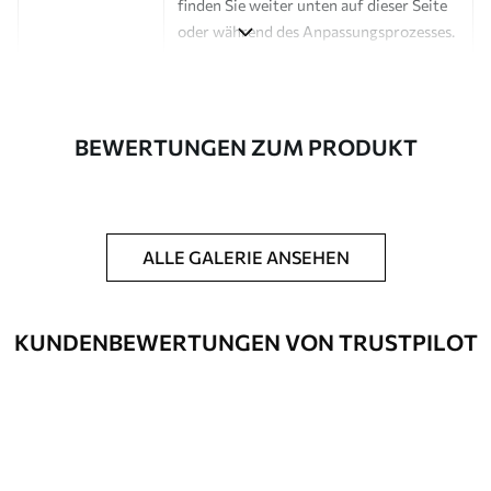
finden Sie weiter unten auf dieser Seite
oder während des Anpassungsprozesses.
Autor
Design-Studio Uwalls
Artikel Nummer
a00161
BEWERTUNGEN ZUM PRODUKT
Fertigstellung
Seidenmatt.
Produktion
Auf Bestellung gedruckt und in Rollen
bis zu 50 cm Breite geliefert.
ALLE GALERIE ANSEHEN
Zusätzliche
Erhältlich mit Lackbeschichtung
Optionen
und/oder Tapetenkleber.
KUNDENBEWERTUNGEN VON TRUSTPILOT
Reinigung
Kann vorsichtig mit einem weichen
Schwamm gereinigt werden.
Fototapeten mit Lackbeschichtung
können mit Wasser gereinigt werden.