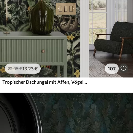
13
.23
€
107
22
.05
€
Tropischer Dschungel mit Affen, Vögeln und dichtem Blattwerk