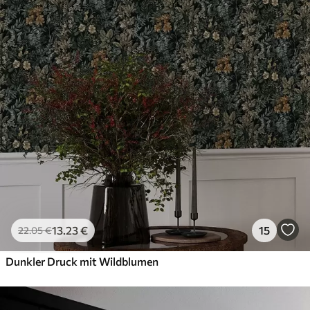
13
.23
€
15
22
.05
€
Dunkler Druck mit Wildblumen