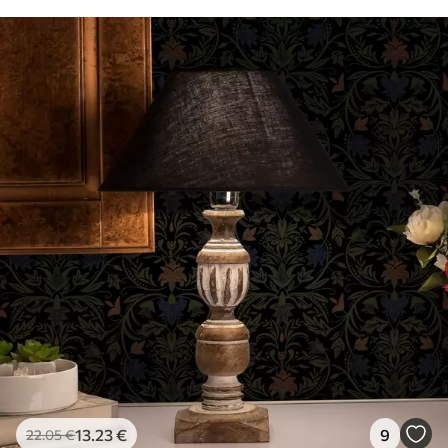
13
.23
€
9
22
.05
€