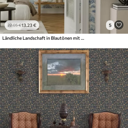
13
.23
€
5
22
.05
€
Ländliche Landschaft in Blautönen mit Schafen und Bäumen