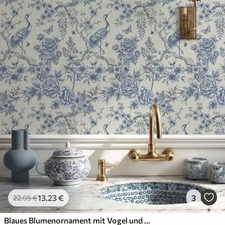
13
.23
€
3
22
.05
€
Blaues Blumenornament mit Vogel und Zweigen