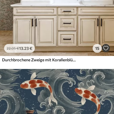
13
.23
€
15
22
.05
€
Durchbrochene Zweige mit Korallenblüten, florales Muster