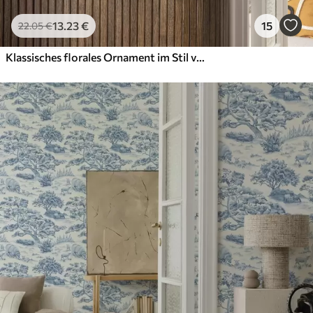
13
.23
€
15
22
.05
€
Klassisches florales Ornament im Stil von William Morris