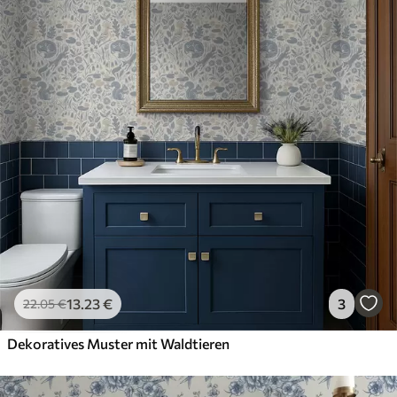
13
.23
€
3
22
.05
€
Dekoratives Muster mit Waldtieren