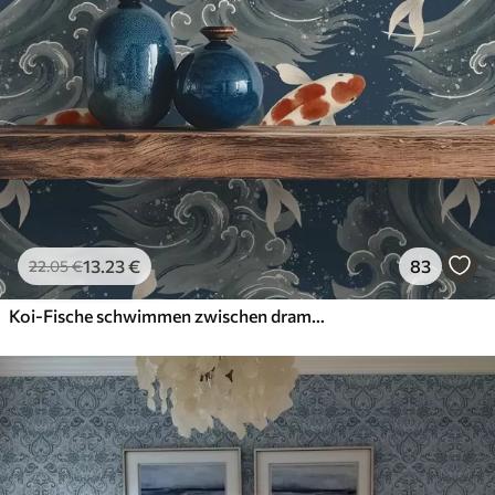
13
.23
€
83
22
.05
€
Koi-Fische schwimmen zwischen dramatischen Meereswellen