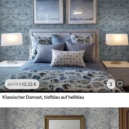
13
.23
€
2
22
.05
€
Klassischer Damast, tiefblau auf hellblau