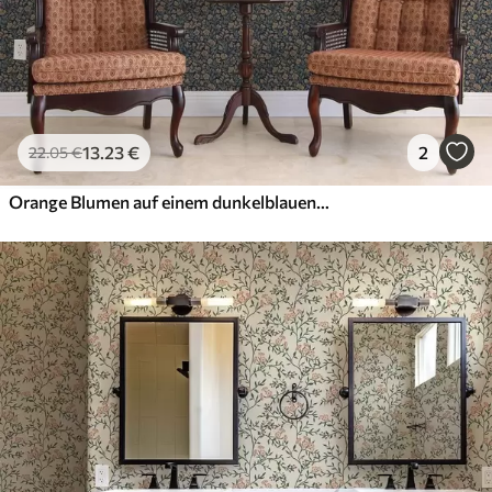
13
.23
€
2
22
.05
€
Orange Blumen auf einem dunkelblauen Hintergrund im Vintage-Stil