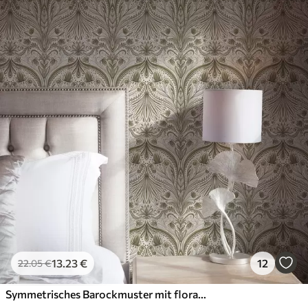
Premium-Vinyl
65
.00
39
.00
€
/m²
13
.23
€
12
22
.05
€
Symmetrisches Barockmuster mit floralen Motiven