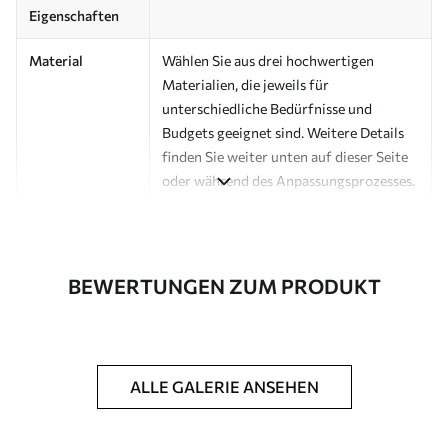
Eigenschaften
Material
Wählen Sie aus drei hochwertigen
Materialien, die jeweils für
unterschiedliche Bedürfnisse und
Budgets geeignet sind. Weitere Details
finden Sie weiter unten auf dieser Seite
oder während des Anpassungsprozesses.
Autor
Design-Studio Uwalls
Artikel Nummer
a00271
BEWERTUNGEN ZUM PRODUKT
Fertigstellung
Seidenmatt.
Produktion
Auf Bestellung gedruckt und in Rollen
bis zu 50 cm Breite geliefert.
ALLE GALERIE ANSEHEN
Zusätzliche
Erhältlich mit Lackbeschichtung