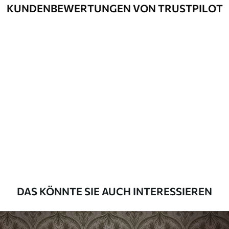
Optionen
und/oder Tapetenkleber.
KUNDENBEWERTUNGEN VON TRUSTPILOT
Reinigung
Kann vorsichtig mit einem weichen
Schwamm gereinigt werden.
Fototapeten mit Lackbeschichtung
können mit Wasser gereinigt werden.
Methode der
Nahtlose Anwendung
Anwendung
Verfügbare Materialien
Standard
45
.00
27
.00
€
/m²
DAS KÖNNTE SIE AUCH INTERESSIEREN
Premium
56
.67
34
.00
€
/m²