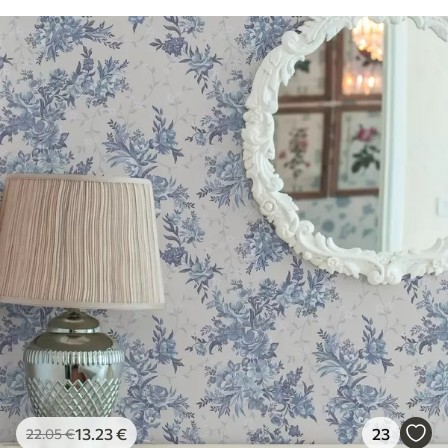
13
.23
€
23
22
.05
€