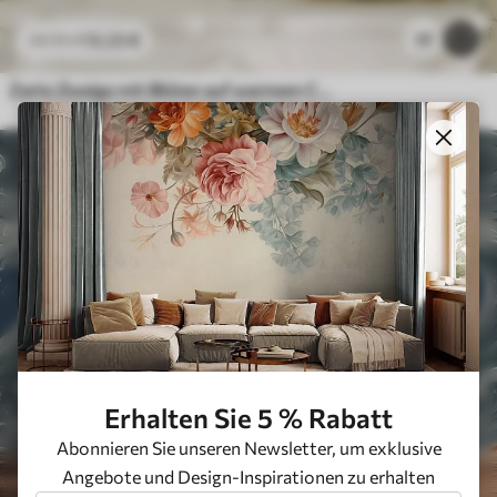
13
.23
€
17
22
.05
€
Zarte Zweige mit Blüten auf warmem Cremehintergrund
Erhalten Sie 5 % Rabatt
Abonnieren Sie unseren Newsletter, um exklusive
Angebote und Design-Inspirationen zu erhalten