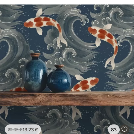
13
.23
€
83
22
.05
€