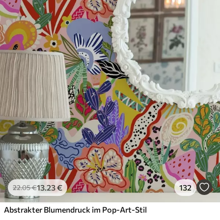
13
.23
€
132
22
.05
€
Abstrakter Blumendruck im Pop-Art-Stil