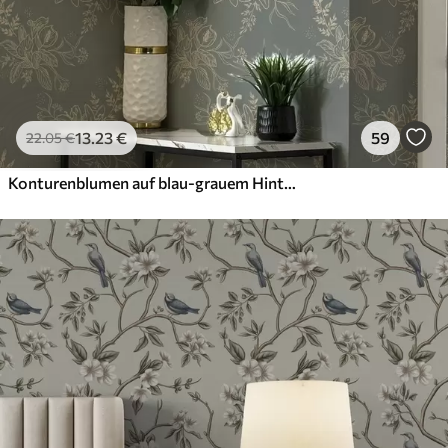
13
.23
€
59
22
.05
€
Konturenblumen auf blau-grauem Hintergrund, elegantes botanisches Muster