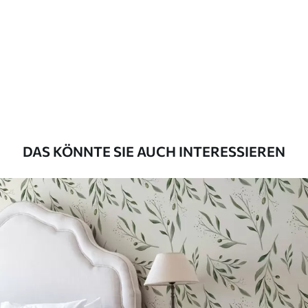
Methode der
Nahtlose Anwendung
Anwendung
Verfügbare Materialien
Standard
45
.00
27
.00
€
/m²
DAS KÖNNTE SIE AUCH INTERESSIEREN
Premium
56
.67
34
.00
€
/m²
Premium-Vinyl
65
.00
39
.00
€
/m²