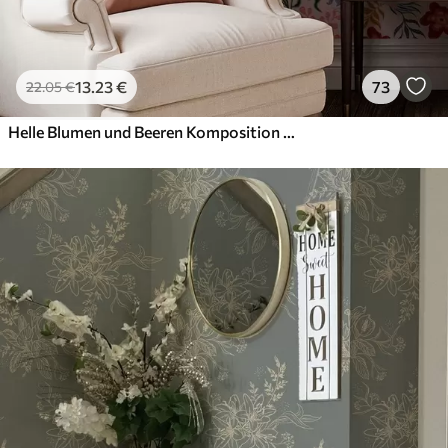
13
.23
€
73
22
.05
€
Helle Blumen und Beeren Komposition mit Papageien