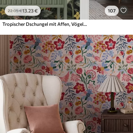
13
.23
€
107
22
.05
€
Tropischer Dschungel mit Affen, Vögeln und dichtem Blattwerk