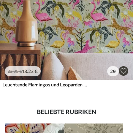
13
.23
€
29
22
.05
€
Leuchtende Flamingos und Leoparden zwischen tropischen Pflanzen
BELIEBTE RUBRIKEN