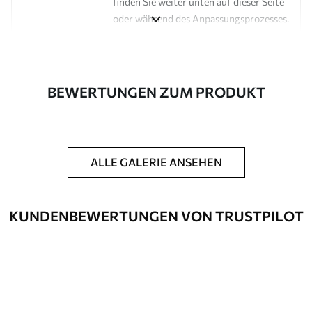
finden Sie weiter unten auf dieser Seite
oder während des Anpassungsprozesses.
Autor
Design-Studio Uwalls
Artikel Nummer
a00476
BEWERTUNGEN ZUM PRODUKT
Fertigstellung
Seidenmatt.
Produktion
Auf Bestellung gedruckt und in Rollen
bis zu 50 cm Breite geliefert.
ALLE GALERIE ANSEHEN
Zusätzliche
Erhältlich mit Lackbeschichtung
Optionen
und/oder Tapetenkleber.
KUNDENBEWERTUNGEN VON TRUSTPILOT
Reinigung
Kann vorsichtig mit einem weichen
Schwamm gereinigt werden.
Fototapeten mit Lackbeschichtung
können mit Wasser gereinigt werden.