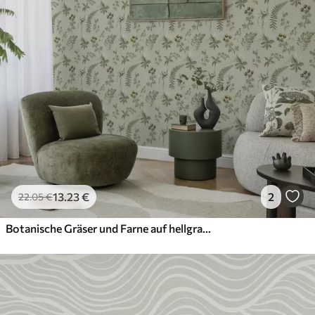
13
.23
€
2
22
.05
€
Botanische Gräser und Farne auf hellgrauem Grün