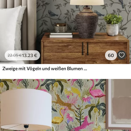
13
.23
€
60
22
.05
€
Zweige mit Vögeln und weißen Blumen auf einem zarten Hintergrund