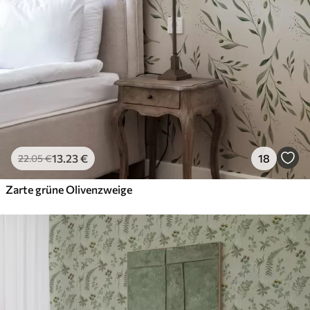
13
.23
€
18
22
.05
€
Zarte grüne Olivenzweige