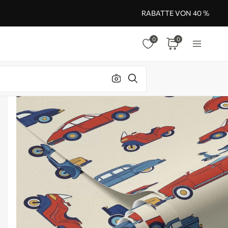
RABATTE VON 40 %
0
0