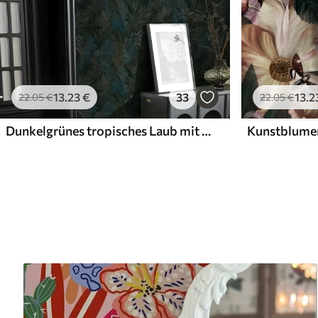
13
.23
€
33
13
.2
22
.05
€
22
.05
€
Dunkelgrünes tropisches Laub mit blauen Akzenten