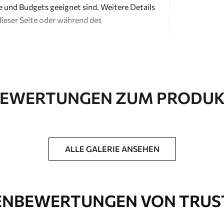
e und Budgets geeignet sind. Weitere Details
dieser Seite oder während des
EWERTUNGEN ZUM PRODU
in Rollen bis zu 50 cm Breite geliefert.
ALLE GALERIE ANSEHEN
htung und/oder Tapetenkleber.
 weichen Schwamm gereinigt werden.
ichtung können mit Wasser gereinigt werden.
NBEWERTUNGEN VON TRUS