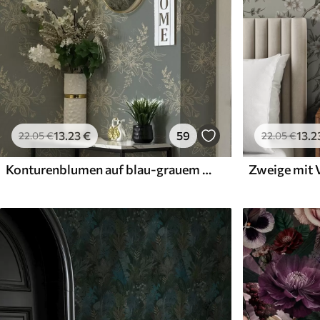
13
.23
€
59
13
.2
22
.05
€
22
.05
€
Konturenblumen auf blau-grauem Hintergrund, elegantes botanisches Muster