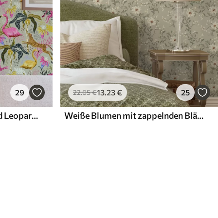
29
13
.23
€
25
22
.05
€
Leuchtende Flamingos und Leoparden zwischen tropischen Pflanzen
Weiße Blumen mit zappelnden Blättern auf hellem Hintergrund