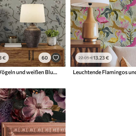
3
€
60
13
.23
€
22
.05
€
Zweige mit Vögeln und weißen Blumen auf einem zarten Hintergrund