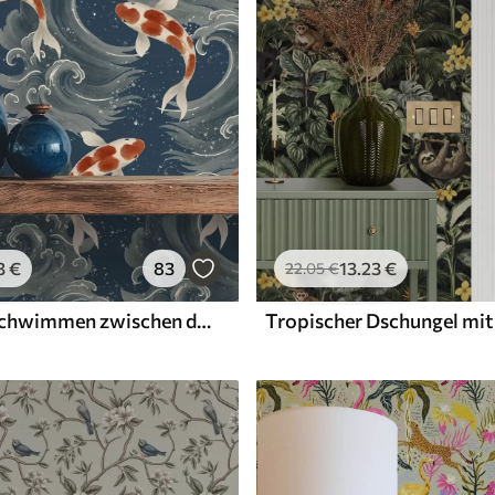
3
€
83
13
.23
€
22
.05
€
Koi-Fische schwimmen zwischen dramatischen Meereswellen