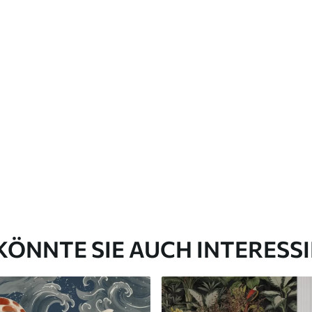
Premium-Vinyl
65
.00
39
.00
€
/m²
KÖNNTE SIE AUCH INTERESS