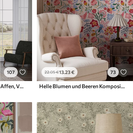
107
13
.23
€
73
22
.05
€
Tropischer Dschungel mit Affen, Vögeln und dichtem Blattwerk
Helle Blumen und Beeren Komposition mit Papageien