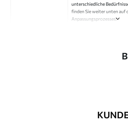
unterschiedliche Bedürfniss
finden Sie weiter unten auf 
Anpassungsprozesses.
Autor
Design-Studio Uwalls
Artikel Nummer
a01172v1
B
Fertigstellung
Seidenmatt.
Produktion
Auf Bestellung gedruckt und 
Zusätzliche Optionen
Erhältlich mit Lackbeschic
Reinigung
Kann vorsichtig mit einem
Fototapeten mit Lackbesch
KUNDE
Methode der
Nahtlose Anwendung
Anwendung