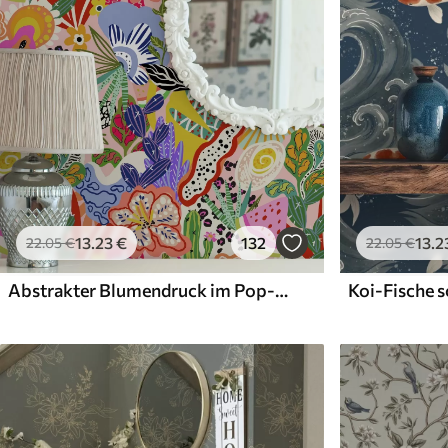
13
.23
€
132
13
.2
22
.05
€
22
.05
€
Abstrakter Blumendruck im Pop-Art-Stil