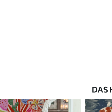
Verfügbare Materialien
Standard
Premium
45
.00
56
.67
27
.00
€
/m²
34
.00
€
/m²
DAS 