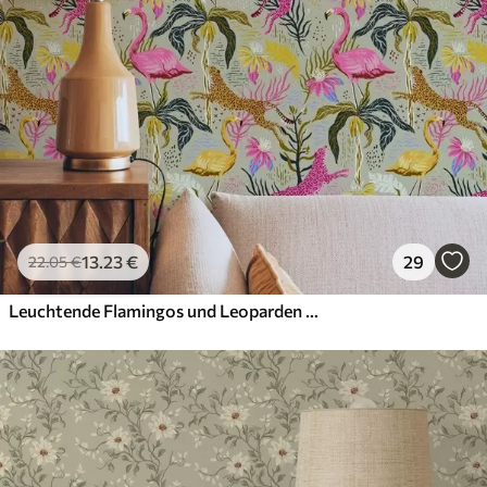
13
.23
€
29
22
.05
€
Leuchtende Flamingos und Leoparden zwischen tropischen Pflanzen