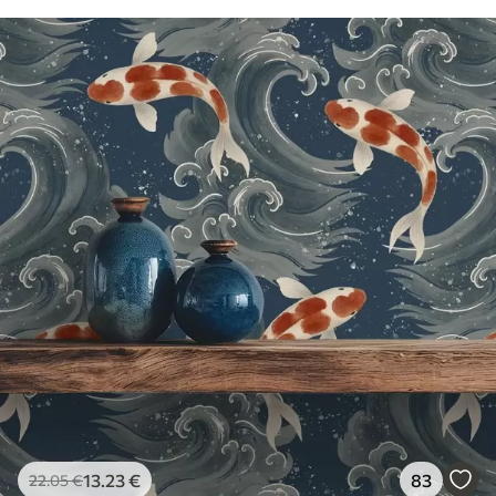
13
.23
€
83
22
.05
€