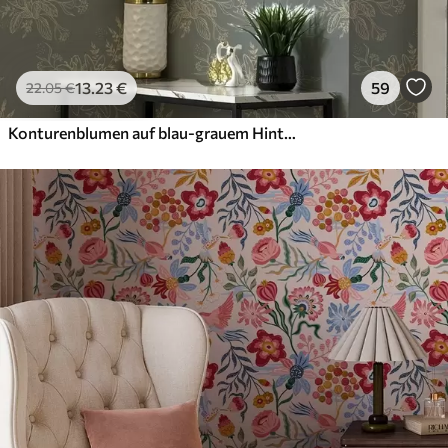
13
.23
€
59
22
.05
€
Konturenblumen auf blau-grauem Hintergrund, elegantes botanisches Muster