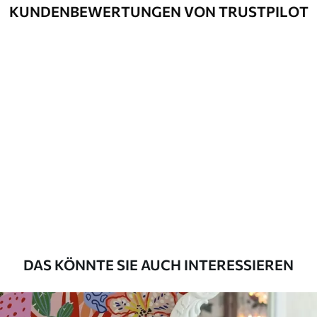
Optionen
und/oder Tapetenkleber.
KUNDENBEWERTUNGEN VON TRUSTPILOT
Reinigung
Kann vorsichtig mit einem weichen
Schwamm gereinigt werden.
Fototapeten mit Lackbeschichtung
können mit Wasser gereinigt werden.
Methode der
Nahtlose Anwendung
Anwendung
Verfügbare Materialien
Standard
45
.00
27
.00
€
/m²
DAS KÖNNTE SIE AUCH INTERESSIEREN
Premium
56
.67
34
.00
€
/m²