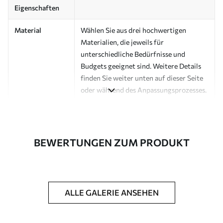
Eigenschaften
Material
Wählen Sie aus drei hochwertigen
Materialien, die jeweils für
unterschiedliche Bedürfnisse und
Budgets geeignet sind. Weitere Details
finden Sie weiter unten auf dieser Seite
oder während des Anpassungsprozesses.
Autor
Design-Studio Uwalls
Artikel Nummer
a01181v3
BEWERTUNGEN ZUM PRODUKT
Fertigstellung
Seidenmatt.
Produktion
Auf Bestellung gedruckt und in Rollen
bis zu 50 cm Breite geliefert.
ALLE GALERIE ANSEHEN
Zusätzliche
Erhältlich mit Lackbeschichtung