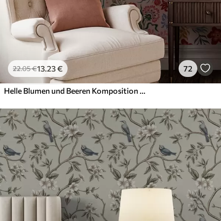
13
.23
€
72
22
.05
€
Helle Blumen und Beeren Komposition mit Papageien