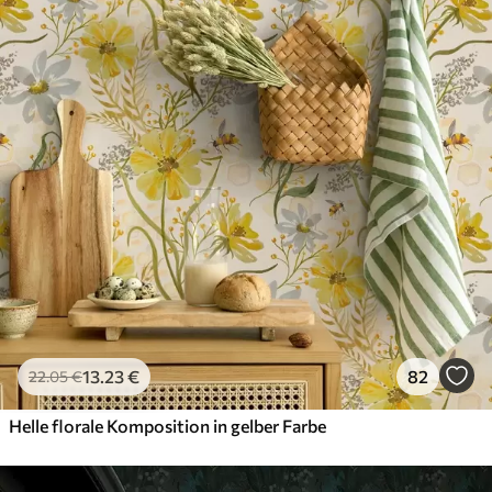
13
.23
€
82
22
.05
€
Helle florale Komposition in gelber Farbe