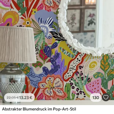
Premium-Vinyl
65
.00
39
.00
€
/m²
13
.23
€
130
22
.05
€
Abstrakter Blumendruck im Pop-Art-Stil