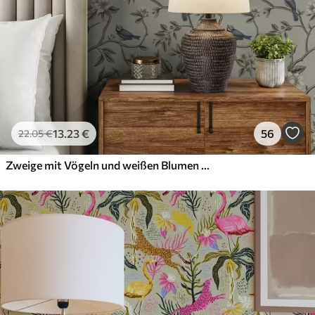
13
.23
€
56
22
.05
€
Zweige mit Vögeln und weißen Blumen auf einem zarten Hintergrund