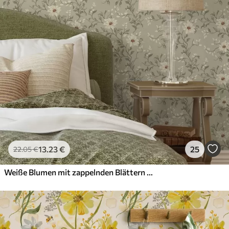
13
.23
€
25
22
.05
€
Weiße Blumen mit zappelnden Blättern auf hellem Hintergrund