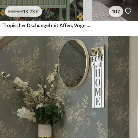
13
.23
€
107
22
.05
€
Tropischer Dschungel mit Affen, Vögeln und dichtem Blattwerk