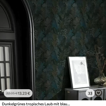
13
.23
€
33
22
.05
€
Dunkelgrünes tropisches Laub mit blauen Akzenten