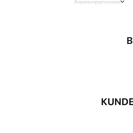
Anpassungsprozesses.
Autor
Design-Studio Uwalls
Artikel Nummer
a01191v1
B
Fertigstellung
Seidenmatt.
Produktion
Auf Bestellung gedruckt und 
Zusätzliche Optionen
Erhältlich mit Lackbeschic
Reinigung
Kann vorsichtig mit einem
Fototapeten mit Lackbesch
KUNDE
Methode der
Nahtlose Anwendung
Anwendung