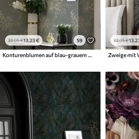
13
.23
€
59
13
.2
22
.05
€
22
.05
€
Konturenblumen auf blau-grauem Hintergrund, elegantes botanisches Muster