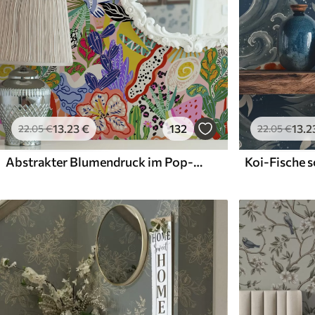
13
.23
€
132
13
.2
22
.05
€
22
.05
€
Abstrakter Blumendruck im Pop-Art-Stil