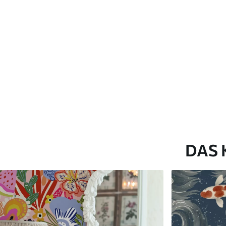
Verfügbare Materialien
Standard
Premium
45
.00
56
.67
27
.00
€
/m²
34
.00
€
/m²
DAS 