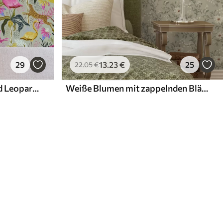
29
13
.23
€
25
22
.05
€
Leuchtende Flamingos und Leoparden zwischen tropischen Pflanzen
Weiße Blumen mit zappelnden Blättern auf hellem Hintergrund