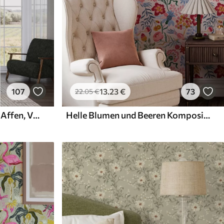
107
13
.23
€
73
22
.05
€
Tropischer Dschungel mit Affen, Vögeln und dichtem Blattwerk
Helle Blumen und Beeren Komposition mit Papageien