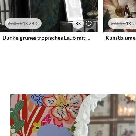
13
.23
€
33
13
.2
22
.05
€
22
.05
€
Dunkelgrünes tropisches Laub mit blauen Akzenten