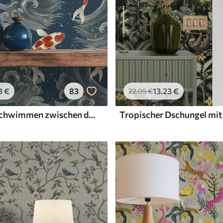
3
€
83
13
.23
€
22
.05
€
Koi-Fische schwimmen zwischen dramatischen Meereswellen