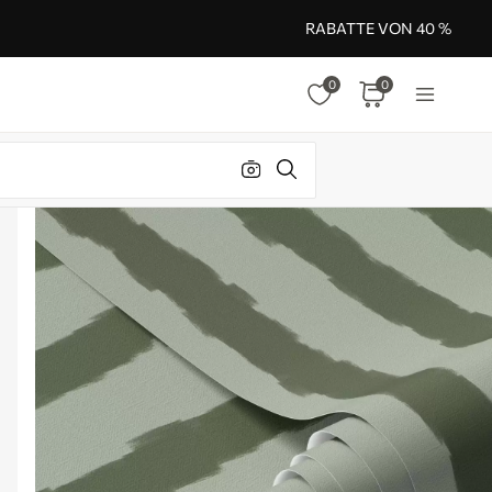
RABATTE VON 40 %
0
0