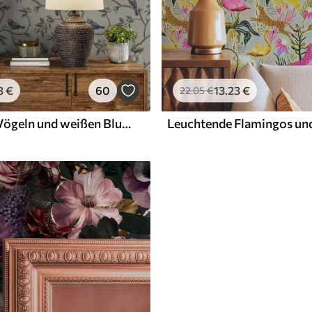
3
€
60
13
.23
€
22
.05
€
Zweige mit Vögeln und weißen Blumen auf einem zarten Hintergrund