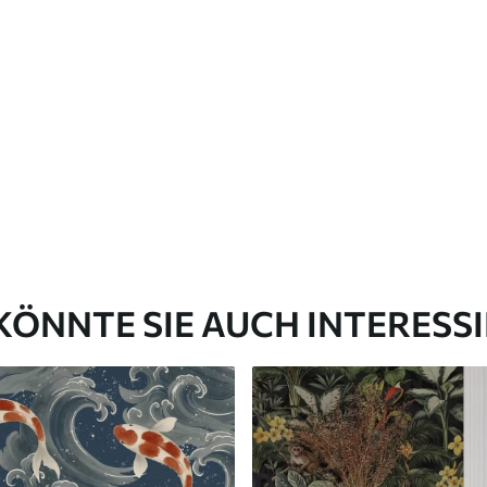
Premium-Vinyl
65
.00
39
.00
€
/m²
KÖNNTE SIE AUCH INTERESS