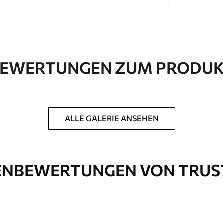
EWERTUNGEN ZUM PRODU
in Rollen bis zu 50 cm Breite geliefert.
ALLE GALERIE ANSEHEN
htung und/oder Tapetenkleber.
 weichen Schwamm gereinigt werden.
ichtung können mit Wasser gereinigt werden.
NBEWERTUNGEN VON TRUS