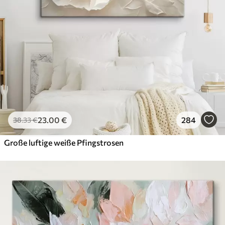
23
.00
€
284
38
.33
€
Große luftige weiße Pfingstrosen