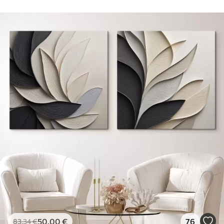
50
.00
€
76
83
.34
€