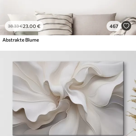
23
.00
€
467
38
.33
€
Abstrakte Blume