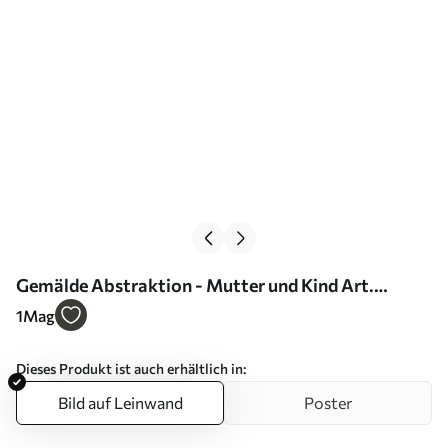
Gemälde Abstraktion - Mutter und Kind Art.
s00034
1
Mag
Dieses Produkt ist auch erhältlich in:
Bild auf Leinwand
Poster