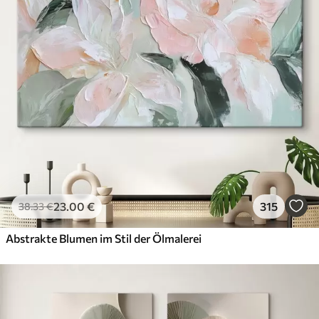
23
.00
€
315
38
.33
€
Abstrakte Blumen im Stil der Ölmalerei