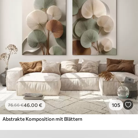
46
.00
€
105
76
.66
€
Abstrakte Komposition mit Blättern