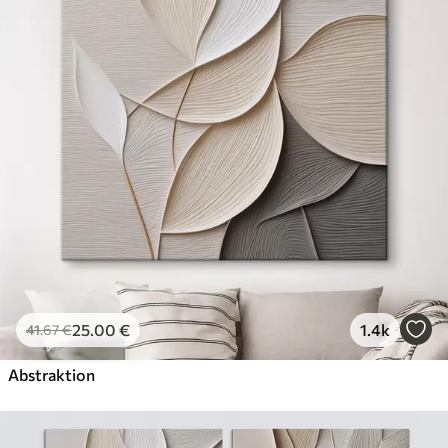
Öko-Premium
Von
36
.00
€
✓
Kräftige, satte Farben
✓
Lichtbeständig
✓
Sichere, geruchsfreie Tinte
✓
Leinwandähnliche Oberfläche
✓
Umweltfreundliches Material
25
.00
€
1.4k
41
.67
€
Abstraktion