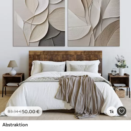
50
.00
€
1k
83
.34
€
Abstraktion