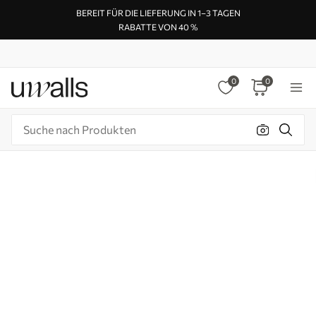
BEREIT FÜR DIE LIEFERUNG IN 1–3 TAGEN
RABATTE VON 40 %
0
0