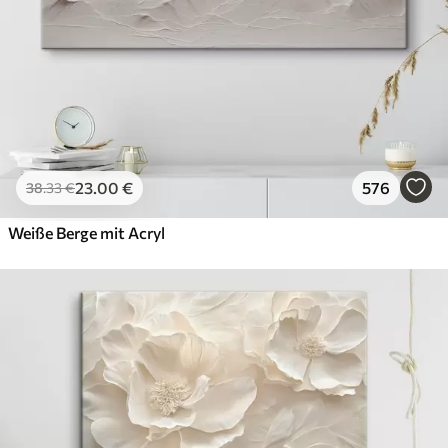
23
.00
€
576
38
.33
€
Weiße Berge mit Acryl