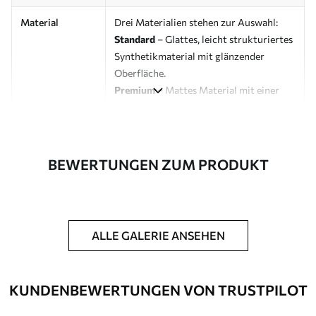
Material
Drei Materialien stehen zur Auswahl:
Standard
– Glattes, leicht strukturiertes
Synthetikmaterial mit glänzender
Oberfläche.
Premium
– Mattes Material mit einer
Optik und Haptik, die an eine
Künstlerleinwand erinnert.
Eco-Premium
– Hochwertige Leinwand
aus 100 % Baumwolle.
BEWERTUNGEN ZUM PRODUKT
Designer
Uwalls Designstudio
Artikelnummer
s00034
ALLE GALERIE ANSEHEN
Zusätzliche
Möglichkeit, einen Schutzlack
Optionen
hinzuzufügen, um die Langlebigkeit des
Bildes zu erhöhen.
KUNDENBEWERTUNGEN VON TRUSTPILOT