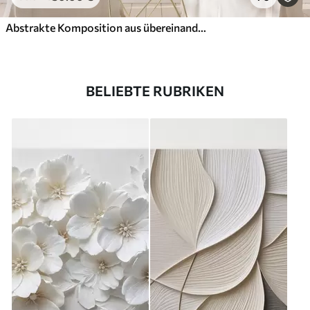
Abstrakte Komposition aus übereinanderliegenden Blättern, geschwungenen Formen in Schwarz, Weiß und Beige, strukturierte Kunst
BELIEBTE RUBRIKEN