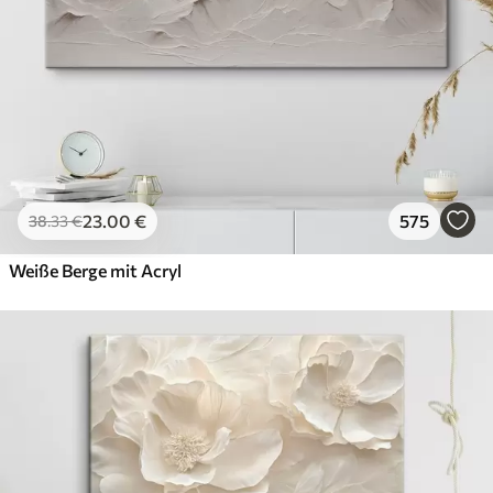
23
.00
€
575
38
.33
€
Weiße Berge mit Acryl