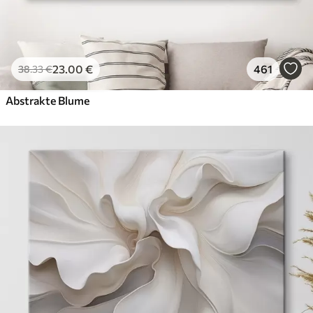
23
.00
€
461
38
.33
€
Abstrakte Blume