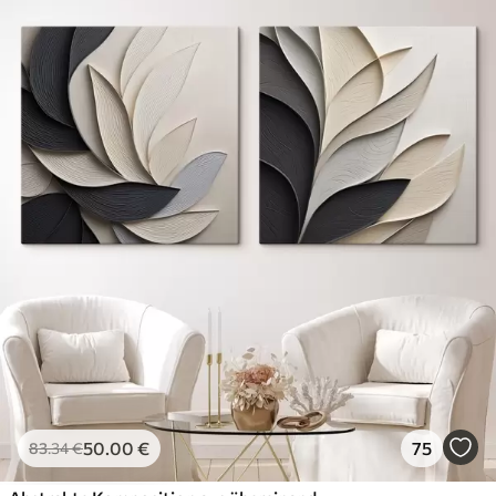
50
.00
€
75
83
.34
€