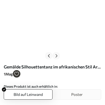
Gemälde Silhouettentanz im afrikanischen Stil Art.
s28768
1
Mag
Dieses Produkt ist auch erhältlich in:
Bild auf Leinwand
Poster