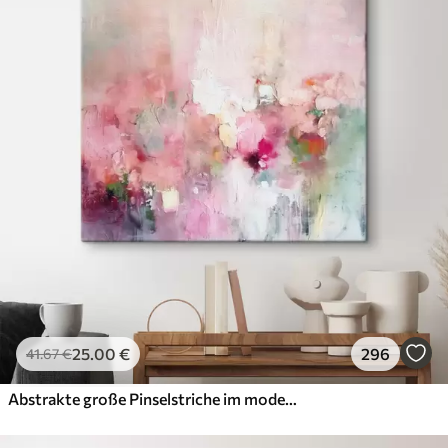
25
.00
€
296
41
.67
€
Abstrakte große Pinselstriche im modernen Stil