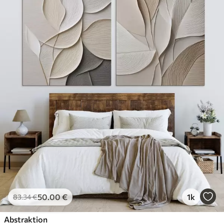
50
.00
€
1k
83
.34
€
Abstraktion