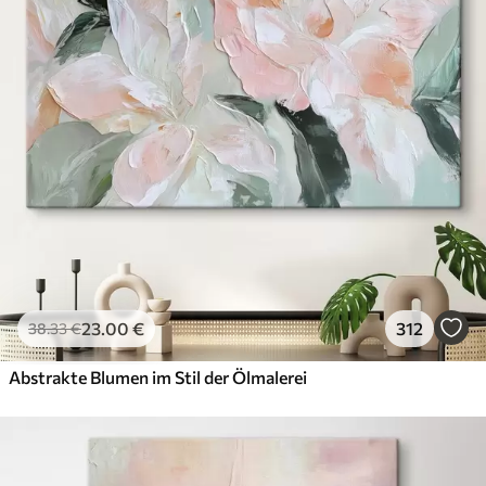
23
.00
€
312
38
.33
€
Abstrakte Blumen im Stil der Ölmalerei