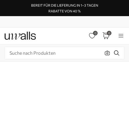
BEREIT FÜR DIE LIEFERUNG IN 1–3 TAGEN
RABATTE VON 40 %
0
0