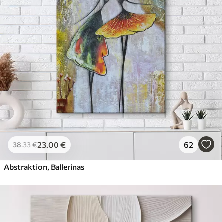
Öko-Premium
Von
39
.00
€
✓
Kräftige, satte Farben
✓
Lichtbeständig
✓
Sichere, geruchsfreie Tinte
✓
Leinwandähnliche Oberfläche
✓
Umweltfreundliches Material
23
.00
€
62
38
.33
€
Abstraktion, Ballerinas