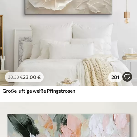
23
.00
€
281
38
.33
€
Große luftige weiße Pfingstrosen