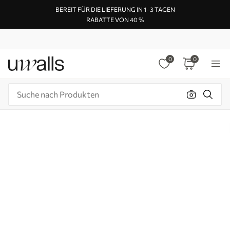
BEREIT FÜR DIE LIEFERUNG IN 1–3 TAGEN
RABATTE VON 40 %
0
0