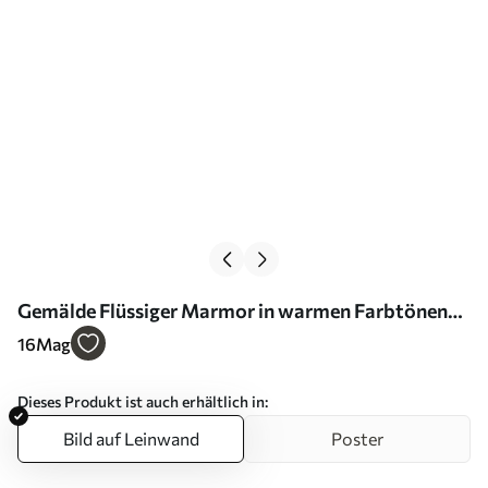
Gemälde Flüssiger Marmor in warmen Farbtönen
Art. s32411
16
Mag
Dieses Produkt ist auch erhältlich in:
Bild auf Leinwand
Poster