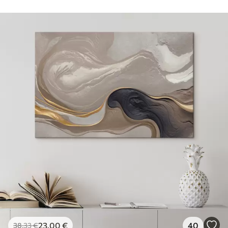
23
.00
€
40
38
.33
€