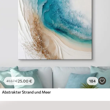
Öko-Premium
Von
36
.00
€
✓
Kräftige, satte Farben
✓
Lichtbeständig
✓
Sichere, geruchsfreie Tinte
✓
Leinwandähnliche Oberfläche
✓
Umweltfreundliches Material
25
.00
€
184
41
.67
€
Abstrakter Strand und Meer