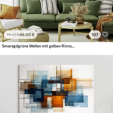
46
.00
€
107
76
.66
€
Smaragdgrüne Wellen mit gelben Rinnsalen