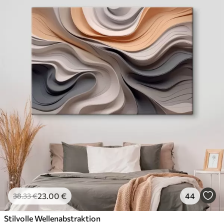
23
.00
€
44
38
.33
€
Stilvolle Wellenabstraktion