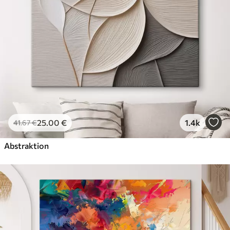
25
.00
€
1.4k
41
.67
€
Abstraktion