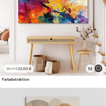
23
.00
€
53
38
.33
€
Farbabstraktion