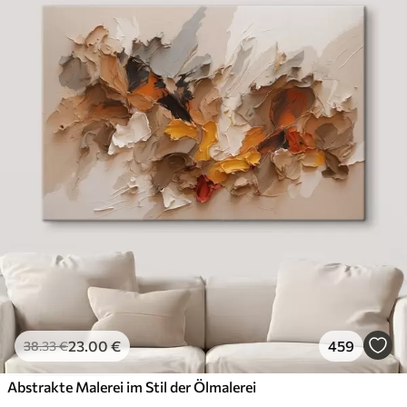
23
.00
€
459
38
.33
€
Abstrakte Malerei im Stil der Ölmalerei