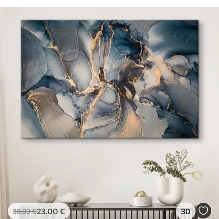
23
.00
€
30
38
.33
€