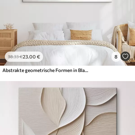
23
.00
€
8
38
.33
€
Abstrakte geometrische Formen in Blau-, Orange- und Brauntönen ergeben eine moderne minimalistische Komposition