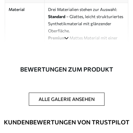
Material
Drei Materialien stehen zur Auswahl:
Standard
– Glattes, leicht strukturiertes
Synthetikmaterial mit glänzender
Oberfläche.
Premium
– Mattes Material mit einer
Optik und Haptik, die an eine
Künstlerleinwand erinnert.
Eco-Premium
– Hochwertige Leinwand
aus 100 % Baumwolle.
BEWERTUNGEN ZUM PRODUKT
Designer
Uwalls Designstudio
Artikelnummer
s32411
ALLE GALERIE ANSEHEN
Zusätzliche
Möglichkeit, einen Schutzlack
Optionen
hinzuzufügen, um die Langlebigkeit des
Bildes zu erhöhen.
KUNDENBEWERTUNGEN VON TRUSTPILOT