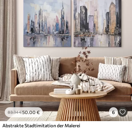
50
.00
€
6
83
.34
€
Abstrakte Stadtimitation der Malerei