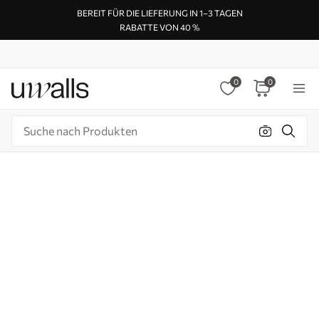
BEREIT FÜR DIE LIEFERUNG IN 1–3 TAGEN
RABATTE VON 40 %
0
0