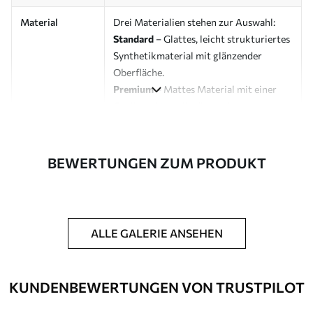
Material
Drei Materialien stehen zur Auswahl:
Standard
– Glattes, leicht strukturiertes
Synthetikmaterial mit glänzender
Oberfläche.
Premium
– Mattes Material mit einer
Optik und Haptik, die an eine
Künstlerleinwand erinnert.
Eco-Premium
– Hochwertige Leinwand
aus 100 % Baumwolle.
BEWERTUNGEN ZUM PRODUKT
Designer
Uwalls Designstudio
Artikelnummer
s01474
ALLE GALERIE ANSEHEN
Zusätzliche
Möglichkeit, einen Schutzlack
Optionen
hinzuzufügen, um die Langlebigkeit des
Bildes zu erhöhen.
KUNDENBEWERTUNGEN VON TRUSTPILOT