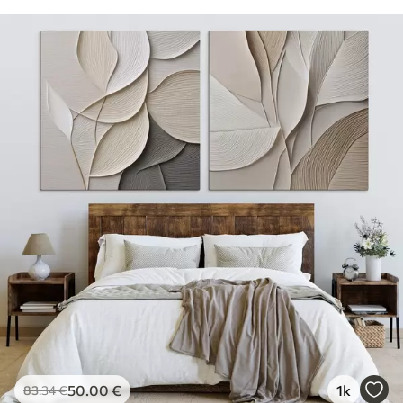
50
.00
€
1k
83
.34
€