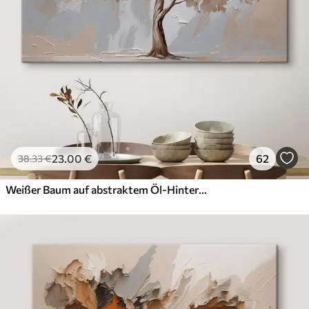
23
.00
€
62
38
.33
€
Weißer Baum auf abstraktem Öl-Hintergrund