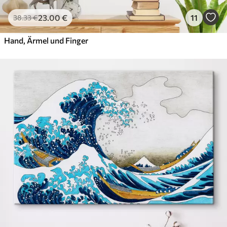
23
.00
€
11
38
.33
€
Hand, Ärmel und Finger