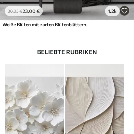
23
.00
€
1.2k
38
.33
€
Weiße Blüten mit zarten Blütenblättern, angeordnet in einem wunderschönen Blumenmuster vor einem hellen Hintergrund
BELIEBTE RUBRIKEN