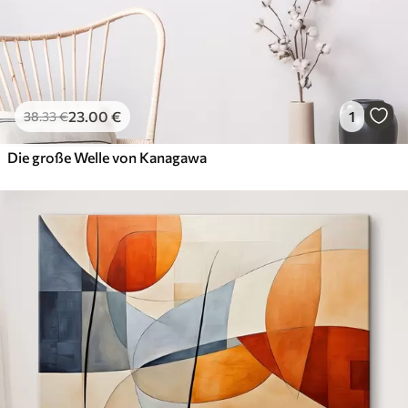
23
.00
€
1
38
.33
€
Die große Welle von Kanagawa