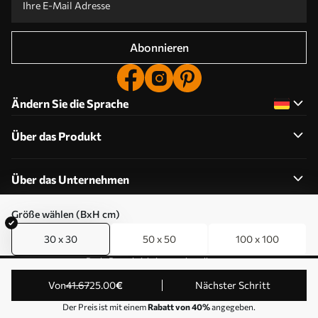
Abonnieren
Ändern Sie die Sprache
Über das Produkt
Über das Unternehmen
Größe wählen (BxH cm)
30 x 30
50 x 50
100 x 100
Cookie-Berechtigungen bearbeiten
Push-Benachrichtigungseinstellungen
© 2011-2026 Uwalls . Alle Rechte vorbehalten. Betrieben
von
41
.67
25
.00
€
Nächster Schritt
von KLW Sp. z o.o. VAT ID: PL9223057591.
Der Preis ist mit einem
Rabatt von 40%
angegeben.