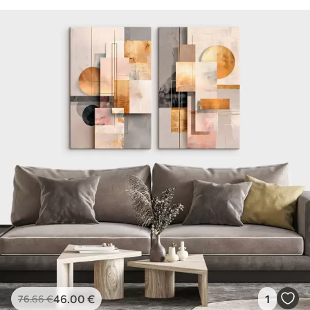
46
.00
€
1
76
.66
€