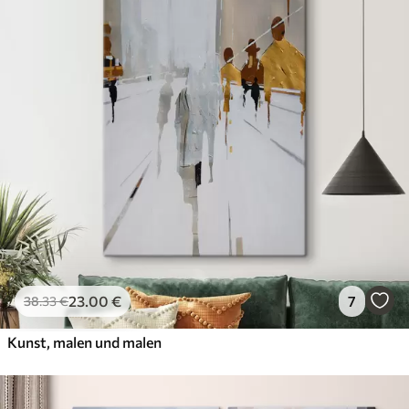
Öko-Premium
Von
39
.00
€
✓
Kräftige, satte Farben
✓
Lichtbeständig
✓
Sichere, geruchsfreie Tinte
✓
Leinwandähnliche Oberfläche
✓
Umweltfreundliches Material
23
.00
€
7
38
.33
€
Kunst, malen und malen