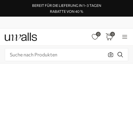
BEREIT FÜR DIE LIEFERUNG IN 1–3 TAGEN
RABATTE VON 40 %
0
0