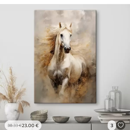
23
.00
€
3
38
.33
€