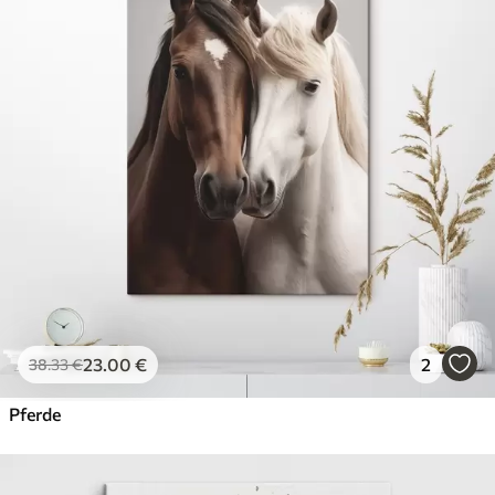
Öko-Premium
Von
36
.00
€
✓
Kräftige, satte Farben
✓
Lichtbeständig
✓
Sichere, geruchsfreie Tinte
✓
Leinwandähnliche Oberfläche
✓
Umweltfreundliches Material
23
.00
€
2
38
.33
€
Pferde