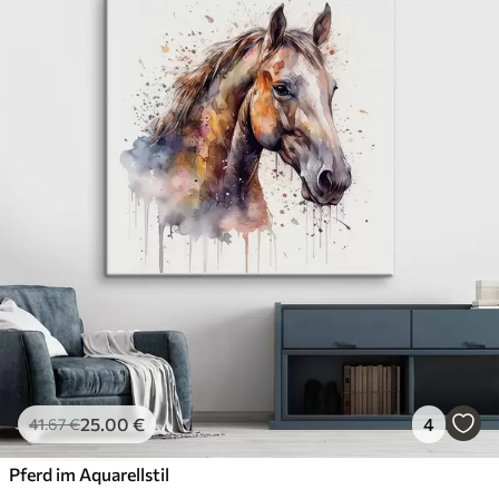
25
.00
€
4
41
.67
€
Pferd im Aquarellstil