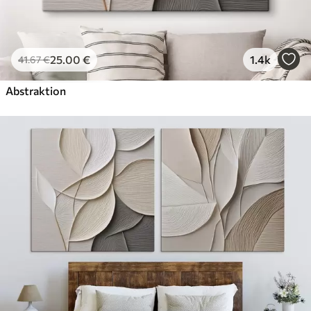
25
.00
€
1.4k
41
.67
€
Abstraktion