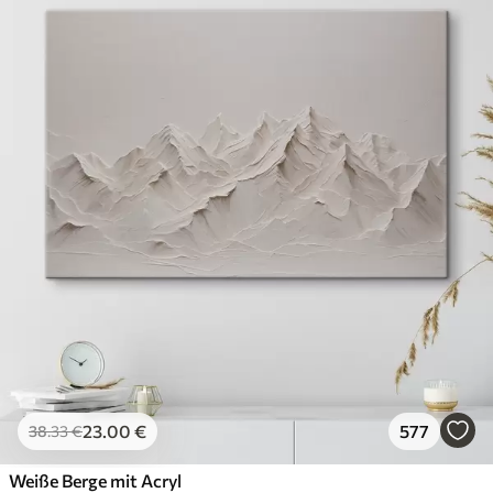
23
.00
€
577
38
.33
€
Weiße Berge mit Acryl