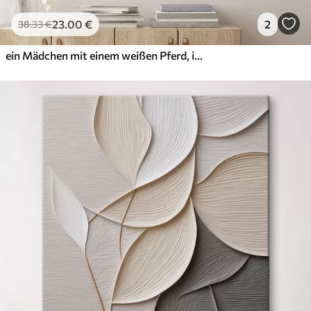
23
.00
€
2
38
.33
€
ein Mädchen mit einem weißen Pferd, im Ölstil gemalt