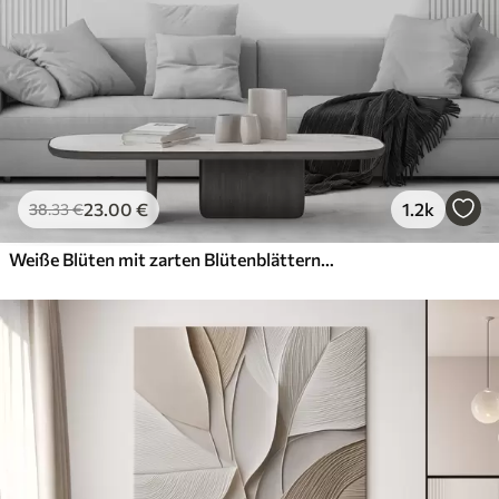
23
.00
€
1.2k
38
.33
€
Weiße Blüten mit zarten Blütenblättern, angeordnet in einem wunderschönen Blumenmuster vor einem hellen Hintergrund