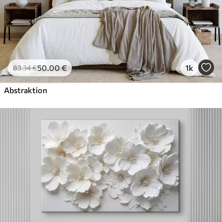
50
.00
€
1k
83
.34
€
Abstraktion