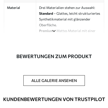
Material
Drei Materialien stehen zur Auswahl:
Standard
– Glattes, leicht strukturiertes
Synthetikmaterial mit glänzender
Oberfläche.
Premium
– Mattes Material mit einer
Optik und Haptik, die an eine
Künstlerleinwand erinnert.
Eco-Premium
– Hochwertige Leinwand
aus 100 % Baumwolle.
BEWERTUNGEN ZUM PRODUKT
Designer
Uwalls Designstudio
Artikelnummer
s03697
ALLE GALERIE ANSEHEN
Zusätzliche
Möglichkeit, einen Schutzlack
Optionen
hinzuzufügen, um die Langlebigkeit des
Bildes zu erhöhen.
KUNDENBEWERTUNGEN VON TRUSTPILOT