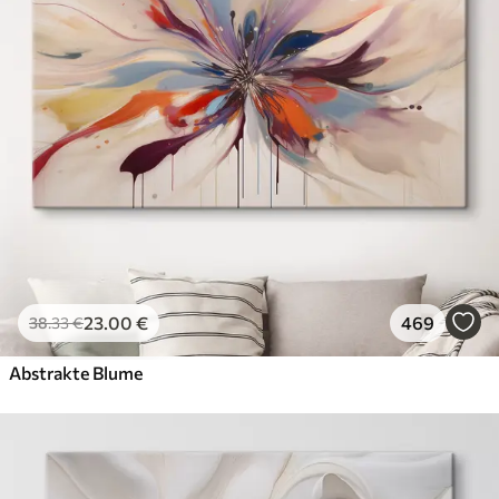
23
.00
€
469
38
.33
€
Abstrakte Blume