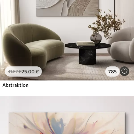
25
.00
€
785
41
.67
€
Abstraktion