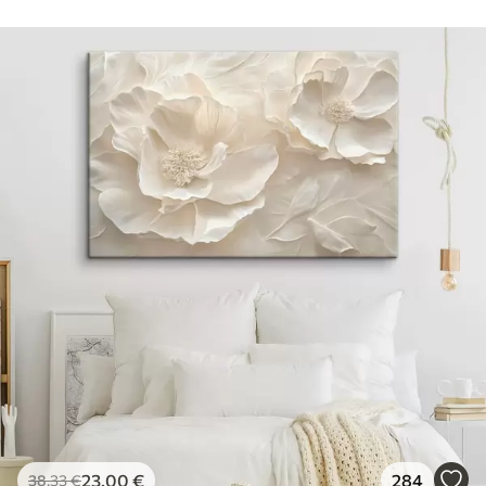
23
.00
€
284
38
.33
€