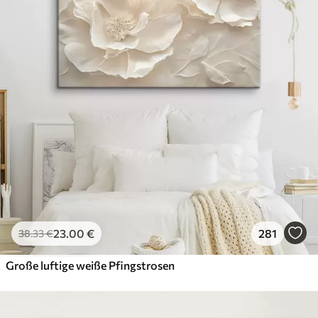
23
.00
€
281
38
.33
€
Große luftige weiße Pfingstrosen