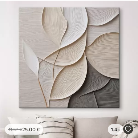
25
.00
€
1.4k
41
.67
€