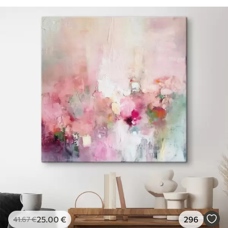
25
.00
€
296
41
.67
€