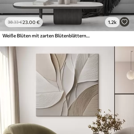
23
.00
€
1.2k
38
.33
€
Weiße Blüten mit zarten Blütenblättern, angeordnet in einem wunderschönen Blumenmuster vor einem hellen Hintergrund