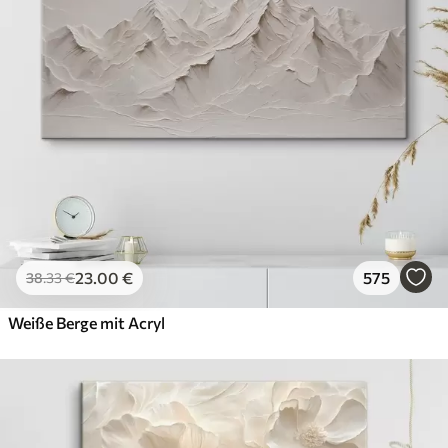
23
.00
€
575
38
.33
€
Weiße Berge mit Acryl