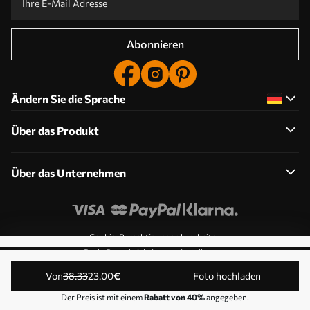
Abonnieren
Ändern Sie die Sprache
Über das Produkt
Über das Unternehmen
Cookie-Berechtigungen bearbeiten
Push-Benachrichtigungseinstellungen
© 2011-2026 Uwalls . Alle Rechte vorbehalten. Betrieben
von
38
.33
23
.00
€
Foto hochladen
von KLW Sp. z o.o. VAT ID: PL9223057591.
Der Preis ist mit einem
Rabatt von 40%
angegeben.