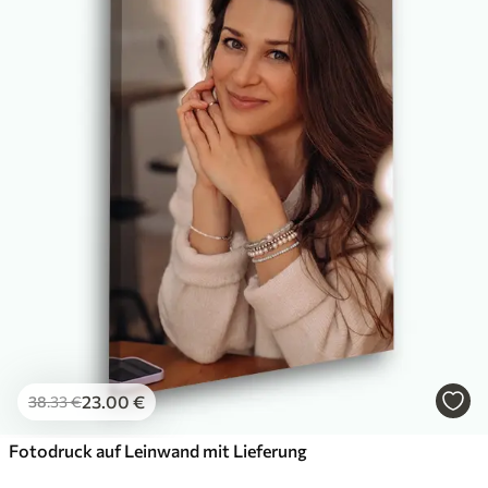
Öko-Premium
Von
36
.00
€
✓
Kräftige, satte Farben
✓
Lichtbeständig
✓
Sichere, geruchsfreie Tinte
✓
Leinwandähnliche Oberfläche
✓
Umweltfreundliches Material
23
.00
€
38
.33
€
Fotodruck auf Leinwand mit Lieferung