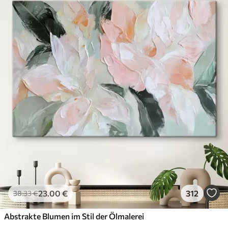
23
.00
€
312
38
.33
€
Abstrakte Blumen im Stil der Ölmalerei