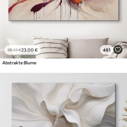
23
.00
€
461
38
.33
€
Abstrakte Blume