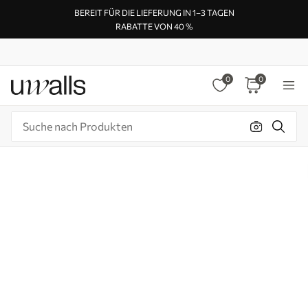
BEREIT FÜR DIE LIEFERUNG IN 1–3 TAGEN
RABATTE VON 40 %
0
0