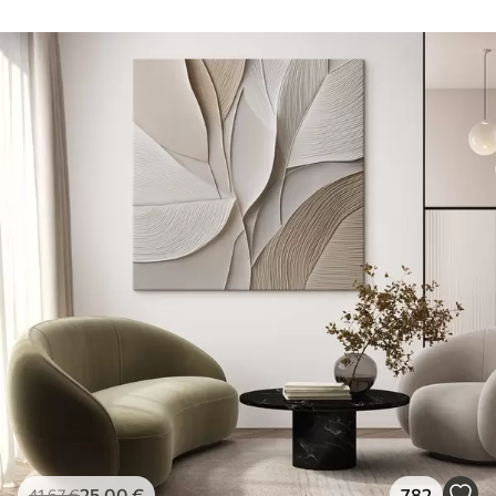
25
.00
€
782
41
.67
€