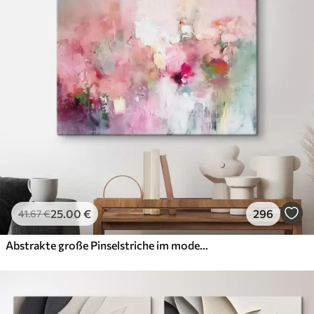
25
.00
€
296
41
.67
€
Abstrakte große Pinselstriche im modernen Stil