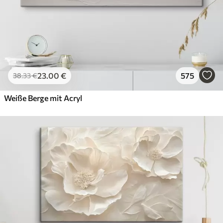
23
.00
€
575
38
.33
€
Weiße Berge mit Acryl