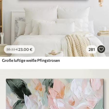
23
.00
€
281
38
.33
€
Große luftige weiße Pfingstrosen