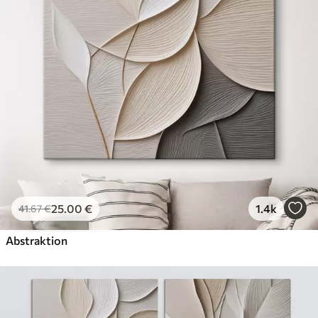
Öko-Premium
Von
36
.00
€
✓
Kräftige, satte Farben
✓
Lichtbeständig
✓
Sichere, geruchsfreie Tinte
✓
Leinwandähnliche Oberfläche
✓
Umweltfreundliches Material
25
.00
€
1.4k
41
.67
€
Abstraktion