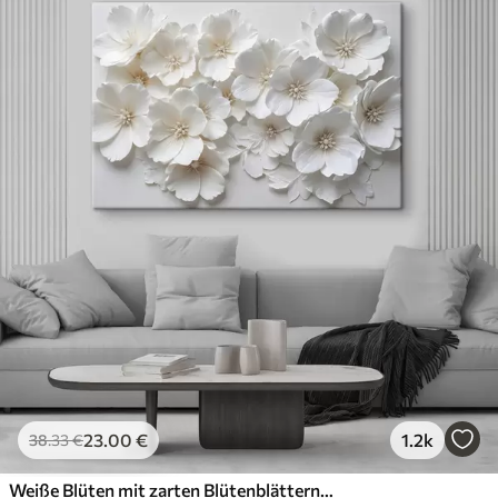
23
.00
€
1.2k
38
.33
€
Weiße Blüten mit zarten Blütenblättern, angeordnet in einem wunderschönen Blumenmuster vor einem hellen Hintergrund