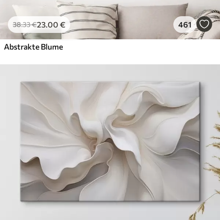
23
.00
€
461
38
.33
€
Abstrakte Blume