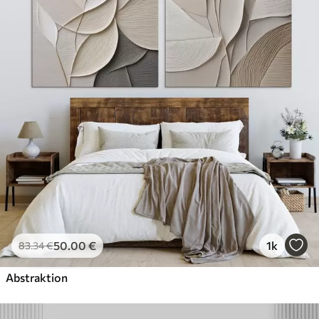
50
.00
€
1k
83
.34
€
Abstraktion