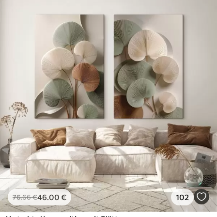
46
.00
€
102
76
.66
€