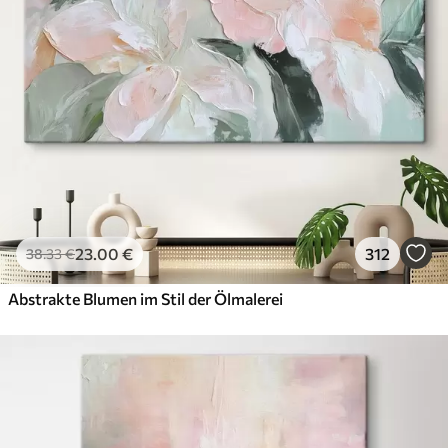
23
.00
€
312
38
.33
€
Abstrakte Blumen im Stil der Ölmalerei