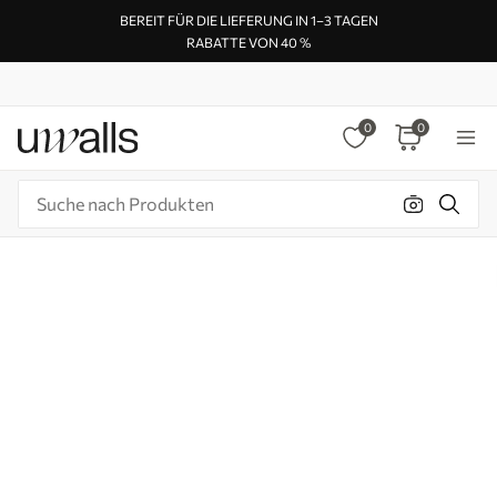
BEREIT FÜR DIE LIEFERUNG IN 1–3 TAGEN
RABATTE VON 40 %
0
0