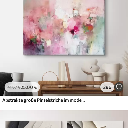
25
.00
€
296
41
.67
€
Abstrakte große Pinselstriche im modernen Stil