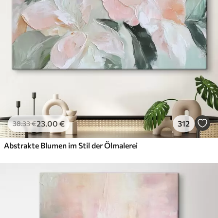
23
.00
€
312
38
.33
€
Abstrakte Blumen im Stil der Ölmalerei