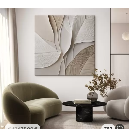
25
.00
€
782
41
.67
€