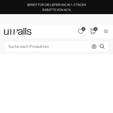
BEREIT FÜR DIE LIEFERUNG IN 1–3 TAGEN
RABATTE VON 40 %
0
0