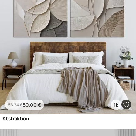
50
.00
€
1k
83
.34
€
Abstraktion