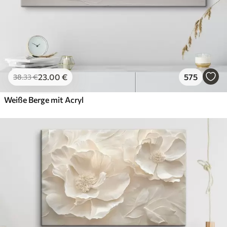
23
.00
€
575
38
.33
€
Weiße Berge mit Acryl