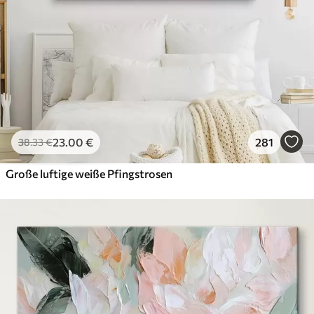
23
.00
€
281
38
.33
€
Große luftige weiße Pfingstrosen