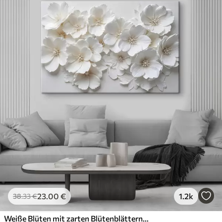
23
.00
€
1.2k
38
.33
€
Weiße Blüten mit zarten Blütenblättern, angeordnet in einem wunderschönen Blumenmuster vor einem hellen Hintergrund