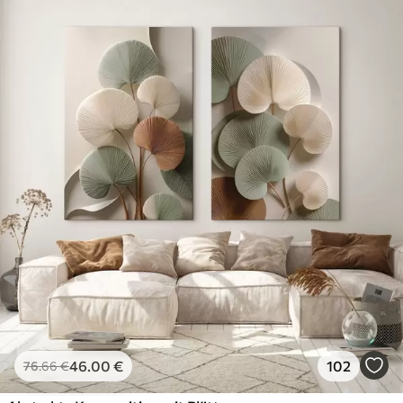
46
.00
€
102
76
.66
€