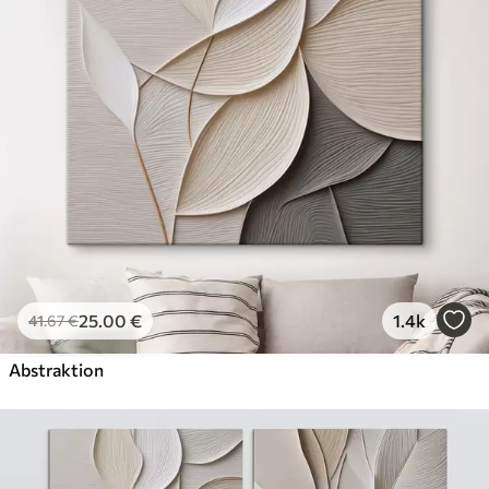
Öko-Premium
Von
36
.00
€
✓
Kräftige, satte Farben
✓
Lichtbeständig
✓
Sichere, geruchsfreie Tinte
✓
Leinwandähnliche Oberfläche
✓
Umweltfreundliches Material
25
.00
€
1.4k
41
.67
€
Abstraktion