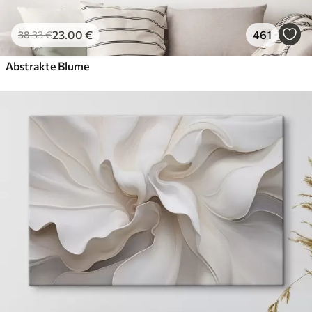
23
.00
€
461
38
.33
€
Abstrakte Blume