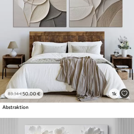
50
.00
€
1k
83
.34
€
Abstraktion