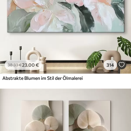
23
.00
€
314
38
.33
€
Abstrakte Blumen im Stil der Ölmalerei