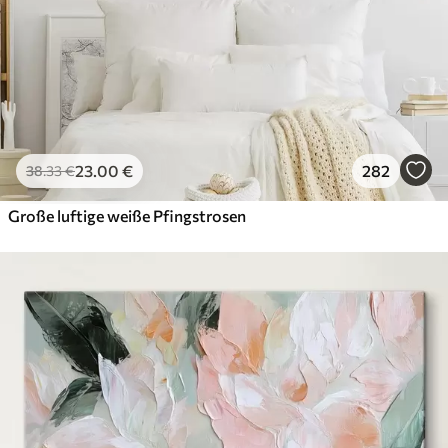
23
.00
€
282
38
.33
€
Große luftige weiße Pfingstrosen