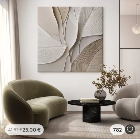
25
.00
€
782
41
.67
€