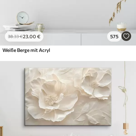
23
.00
€
575
38
.33
€
Weiße Berge mit Acryl