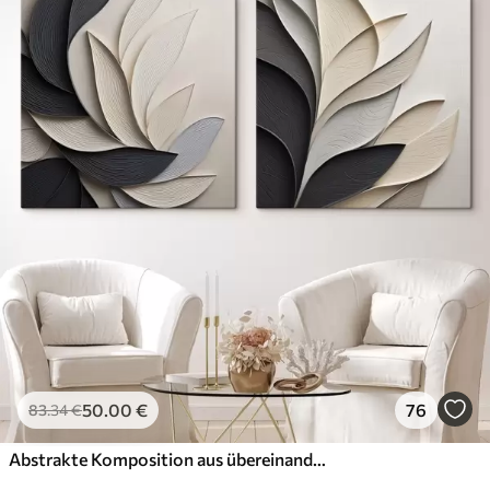
50
.00
€
76
83
.34
€
Abstrakte Komposition aus übereinanderliegenden Blättern, geschwungenen Formen in Schwarz, Weiß und Beige, strukturierte Kunst