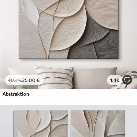
Von
72
.00
€
✓
Kräftige, satte Farben
✓
Lichtbeständig
✓
Sichere, geruchsfreie Tinte
✓
Leinwandähnliche Oberfläche
✓
Umweltfreundliches Material
25
.00
€
1.4k
41
.67
€
Abstraktion