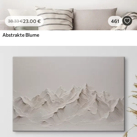
23
.00
€
461
38
.33
€
Abstrakte Blume