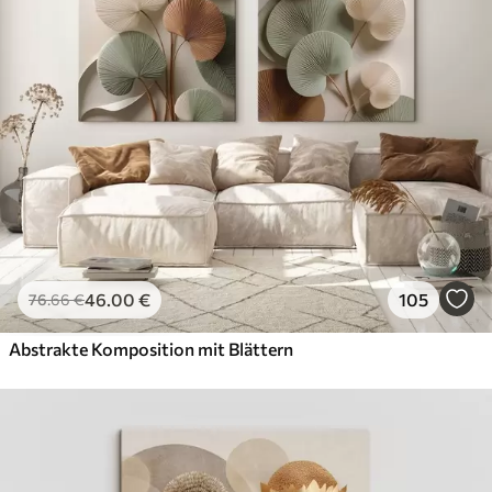
46
.00
€
105
76
.66
€
Abstrakte Komposition mit Blättern