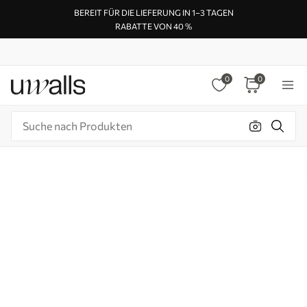
BEREIT FÜR DIE LIEFERUNG IN 1–3 TAGEN
RABATTE VON 40 %
0
0