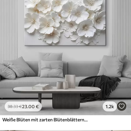
23
.00
€
1.2k
38
.33
€
Weiße Blüten mit zarten Blütenblättern, angeordnet in einem wunderschönen Blumenmuster vor einem hellen Hintergrund