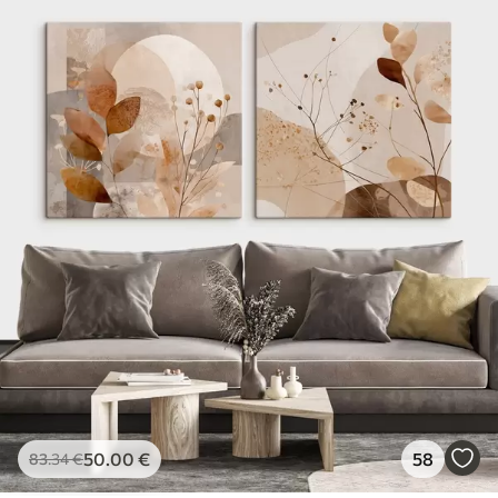
50
.00
€
58
83
.34
€