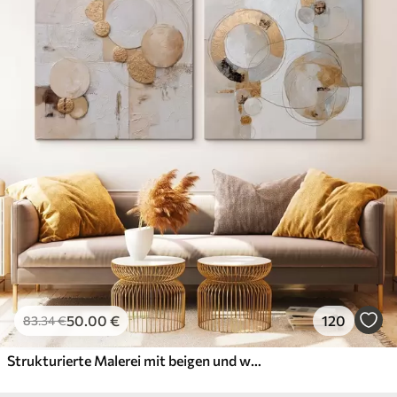
50
.00
€
120
83
.34
€
Strukturierte Malerei mit beigen und weißen Formen