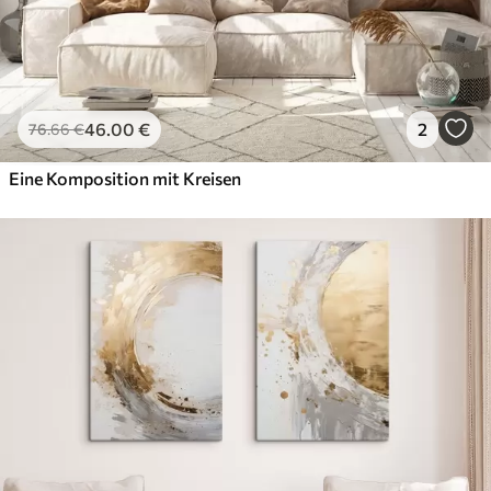
46
.00
€
2
76
.66
€
Eine Komposition mit Kreisen