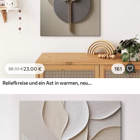
23
.00
€
161
38
.33
€
Reliefkreise und ein Ast in warmen, neutralen Farbtönen