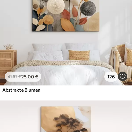
Von
72
.00
€
✓
Kräftige, satte Farben
✓
Lichtbeständig
✓
Sichere, geruchsfreie Tinte
✓
Leinwandähnliche Oberfläche
✓
Umweltfreundliches Material
25
.00
€
126
41
.67
€
Abstrakte Blumen