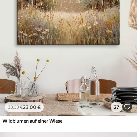
23
.00
€
27
38
.33
€
Wildblumen auf einer Wiese