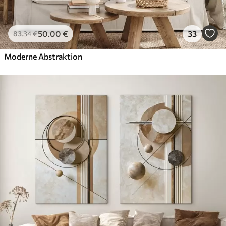
50
.00
€
33
83
.34
€
Moderne Abstraktion