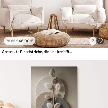
46
.00
€
7
76
.66
€
Abstrakte Pinselstriche, die eine kreisförmige Form bilden, strukturierte moderne Kunst