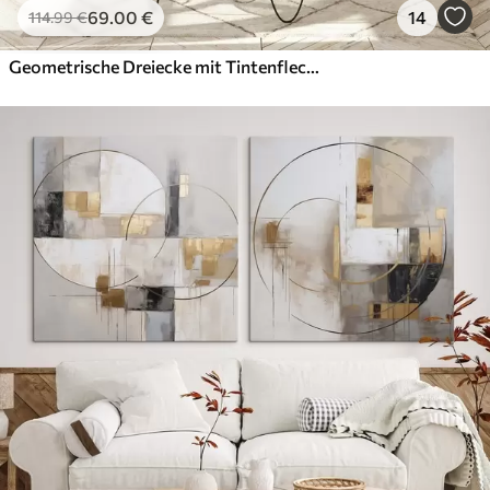
69
.00
€
14
114
.99
€
Geometrische Dreiecke mit Tintenflecken, schwarz und ockerfarben