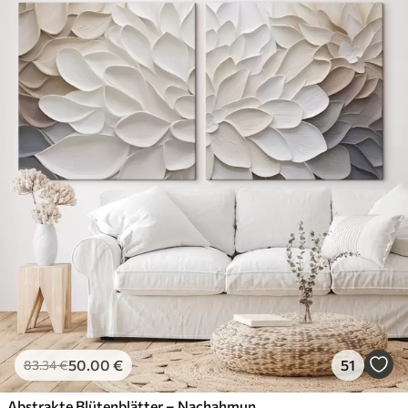
50
.00
€
51
83
.34
€
Abstrakte Blütenblätter – Nachahmung eines Gemäldes