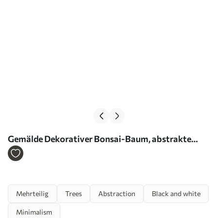
Gemälde Dekorativer Bonsai-Baum, abstrakte
Malerei Art. m30688
Mehrteilig
Trees
Abstraction
Black and white
Minimalism