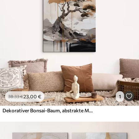
23
.00
€
1
38
.33
€
Dekorativer Bonsai-Baum, abstrakte Malerei