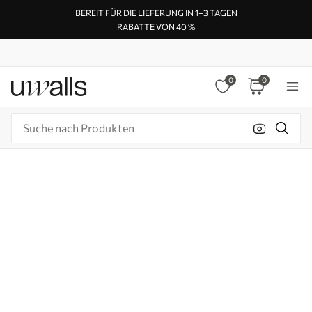
BEREIT FÜR DIE LIEFERUNG IN 1–3 TAGEN
RABATTE VON 40 %
0
0