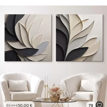
50
.00
€
79
83
.34
€