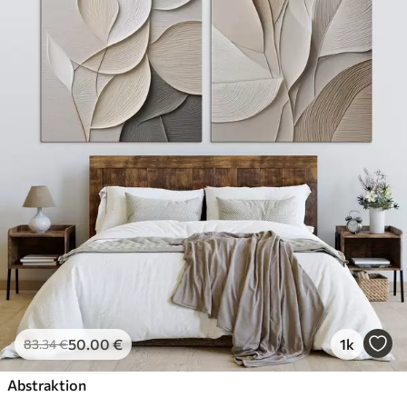
50
.00
€
1k
83
.34
€
Abstraktion