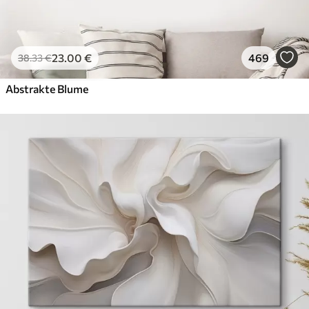
23
.00
€
469
38
.33
€
Abstrakte Blume