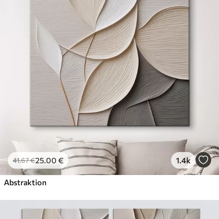
Öko-Premium
Von
36
.00
€
✓
Kräftige, satte Farben
✓
Lichtbeständig
✓
Sichere, geruchsfreie Tinte
✓
Leinwandähnliche Oberfläche
✓
Umweltfreundliches Material
25
.00
€
1.4k
41
.67
€
Abstraktion