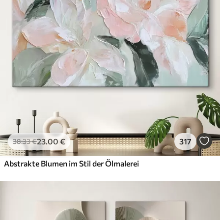
23
.00
€
317
38
.33
€
Abstrakte Blumen im Stil der Ölmalerei