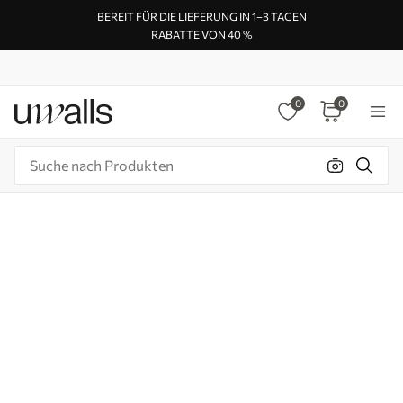
BEREIT FÜR DIE LIEFERUNG IN 1–3 TAGEN
RABATTE VON 40 %
0
0