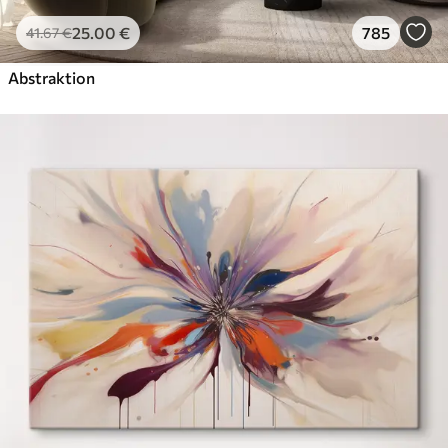
25
.00
€
785
41
.67
€
Abstraktion