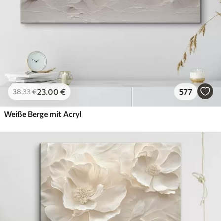
23
.00
€
577
38
.33
€
Weiße Berge mit Acryl