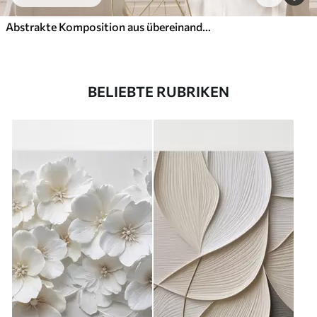
Abstrakte Komposition aus übereinanderliegenden Blättern, geschwungenen Formen in Schwarz, Weiß und Beige, strukturierte Kunst
BELIEBTE RUBRIKEN