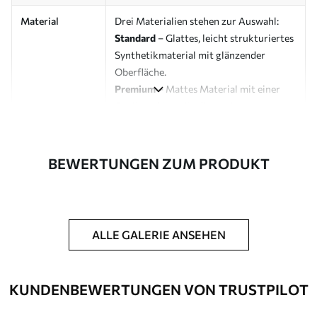
Material
Drei Materialien stehen zur Auswahl:
Standard
– Glattes, leicht strukturiertes
Synthetikmaterial mit glänzender
Oberfläche.
Premium
– Mattes Material mit einer
Optik und Haptik, die an eine
Künstlerleinwand erinnert.
Eco-Premium
– Hochwertige Leinwand
aus 100 % Baumwolle.
BEWERTUNGEN ZUM PRODUKT
Designer
Uwalls Designstudio
Artikelnummer
s38724
ALLE GALERIE ANSEHEN
Zusätzliche
Möglichkeit, einen Schutzlack
Optionen
hinzuzufügen, um die Langlebigkeit des
Bildes zu erhöhen.
KUNDENBEWERTUNGEN VON TRUSTPILOT