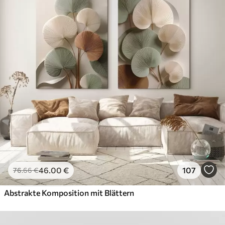
46
.00
€
107
76
.66
€
Abstrakte Komposition mit Blättern