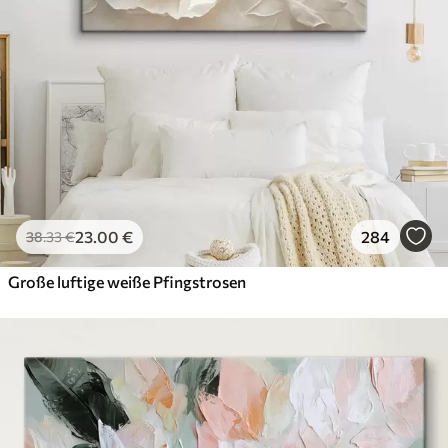
23
.00
€
284
38
.33
€
Große luftige weiße Pfingstrosen