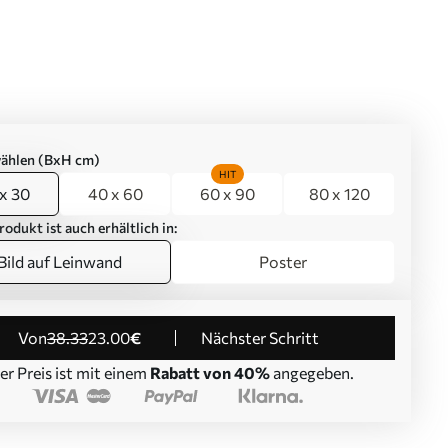
ählen (BxH cm)
HIT
x 30
40 x 60
60 x 90
80 x 120
rodukt ist auch erhältlich in:
Bild auf Leinwand
Poster
von
38
.33
23
.00
€
Nächster Schritt
er Preis ist mit einem
Rabatt von 40%
angegeben.