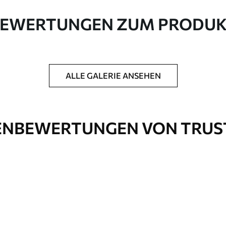
e Leinwand aus 100 % Baumwolle.
EWERTUNGEN ZUM PRODU
ALLE GALERIE ANSEHEN
ck hinzuzufügen, um die Langlebigkeit des
NBEWERTUNGEN VON TRUS
nd
Öko-Premium
Von
36
.00
€
✓
Kräftige, satte Farben
✓
Lichtbeständig
✓
Tinte
Sichere, geruchsfreie Tinte
✓
rfläche
Leinwandähnliche Oberfläche