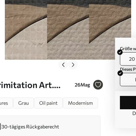
Größe w
20 
Dieses P
imitation Art.
26
Mag
ures
Grau
Oil paint
Modernism
D
30-tägiges Rückgaberecht