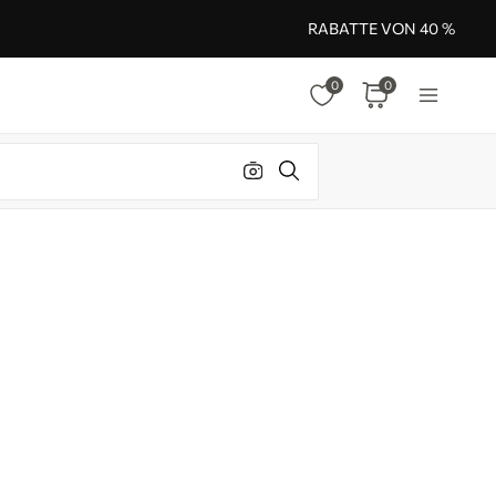
RABATTE VON 40 %
0
0