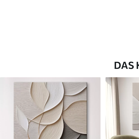
✗
✗
Umweltfreundliches Material
Umweltfreundliches M
DAS 