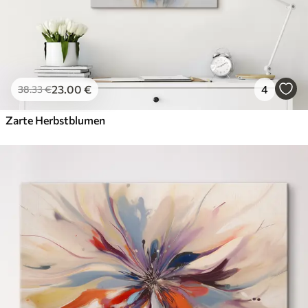
23
.00
€
4
38
.33
€
Zarte Herbstblumen