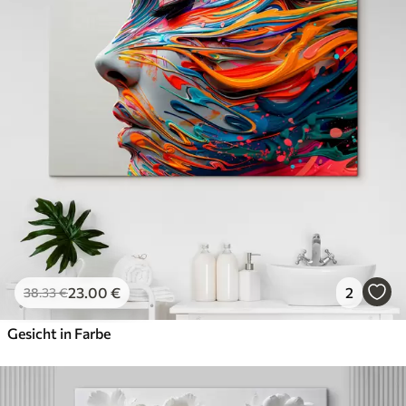
Öko-Premium
Von
39
.00
€
✓
Kräftige, satte Farben
✓
Lichtbeständig
✓
Sichere, geruchsfreie Tinte
✓
Leinwandähnliche Oberfläche
✓
Umweltfreundliches Material
23
.00
€
2
38
.33
€
Gesicht in Farbe