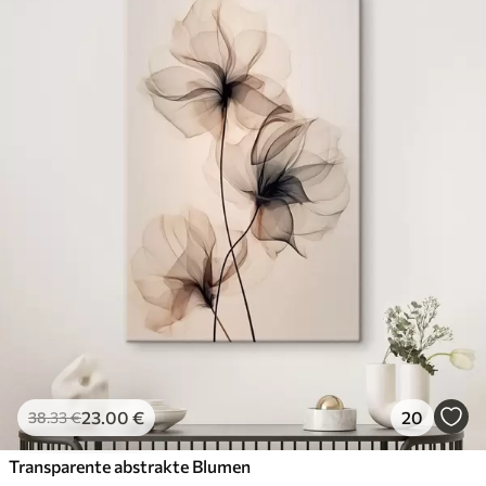
23
.00
€
20
38
.33
€
Transparente abstrakte Blumen