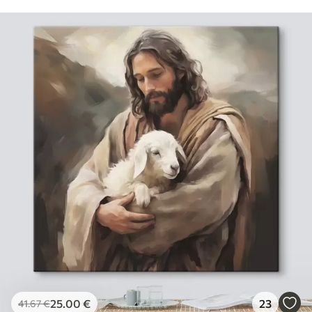
25
.00
€
23
41
.67
€