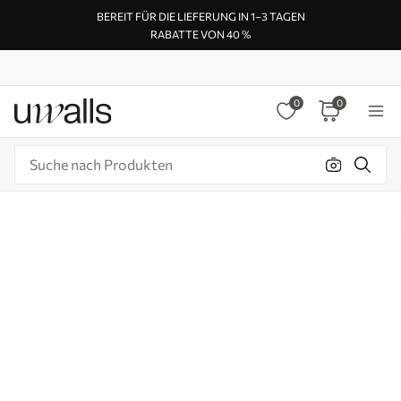
BEREIT FÜR DIE LIEFERUNG IN 1–3 TAGEN
RABATTE VON 40 %
0
0