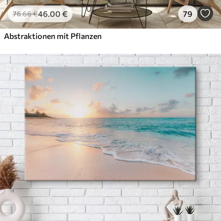
46
.00
€
79
76
.66
€
Abstraktionen mit Pflanzen