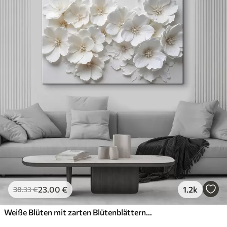
23
.00
€
1.2k
38
.33
€
Weiße Blüten mit zarten Blütenblättern, angeordnet in einem wunderschönen Blumenmuster vor einem hellen Hintergrund