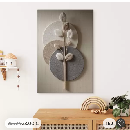
23
.00
€
162
38
.33
€