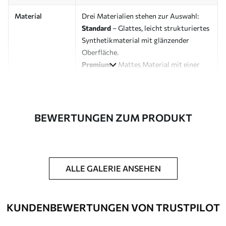
Material
Drei Materialien stehen zur Auswahl:
Standard
– Glattes, leicht strukturiertes
Synthetikmaterial mit glänzender
Oberfläche.
Premium
– Mattes Material mit einer
Optik und Haptik, die an eine
Künstlerleinwand erinnert.
Eco-Premium
– Hochwertige Leinwand
aus 100 % Baumwolle.
BEWERTUNGEN ZUM PRODUKT
Designer
Uwalls Designstudio
Artikelnummer
s39470
ALLE GALERIE ANSEHEN
Zusätzliche
Möglichkeit, einen Schutzlack
Optionen
hinzuzufügen, um die Langlebigkeit des
Bildes zu erhöhen.
KUNDENBEWERTUNGEN VON TRUSTPILOT