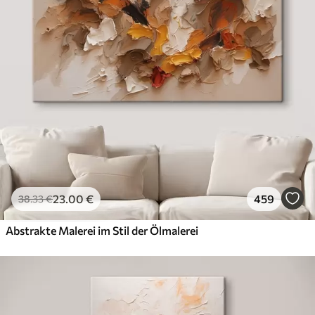
23
.00
€
459
38
.33
€
Abstrakte Malerei im Stil der Ölmalerei