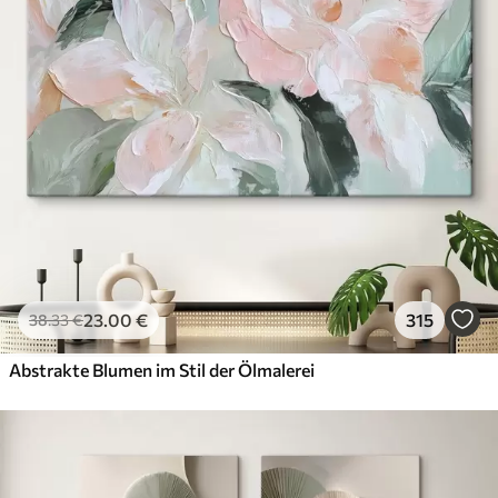
23
.00
€
315
38
.33
€
Abstrakte Blumen im Stil der Ölmalerei