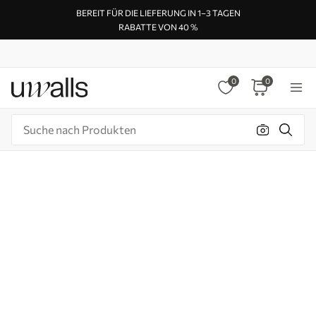
BEREIT FÜR DIE LIEFERUNG IN 1–3 TAGEN
RABATTE VON 40 %
0
0