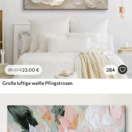
23
.00
€
284
38
.33
€
Große luftige weiße Pfingstrosen