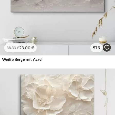
23
.00
€
576
38
.33
€
Weiße Berge mit Acryl