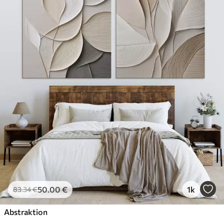
50
.00
€
1k
83
.34
€
Abstraktion