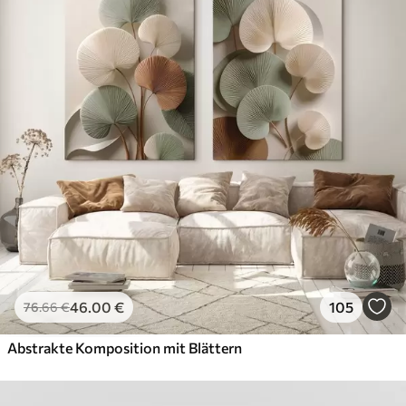
46
.00
€
105
76
.66
€
Abstrakte Komposition mit Blättern