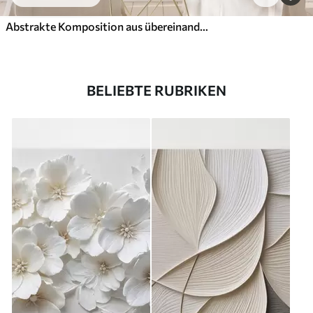
Abstrakte Komposition aus übereinanderliegenden Blättern, geschwungenen Formen in Schwarz, Weiß und Beige, strukturierte Kunst
BELIEBTE RUBRIKEN