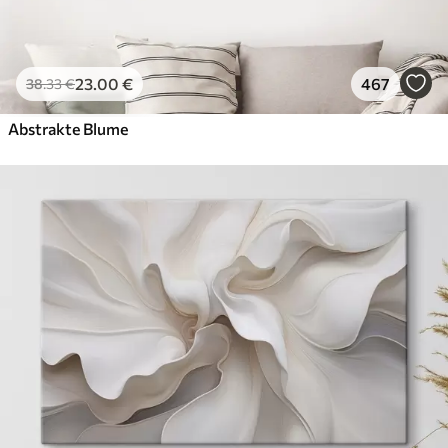
23
.00
€
467
38
.33
€
Abstrakte Blume