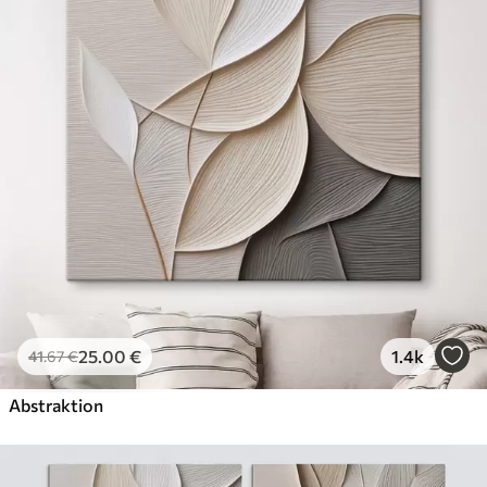
Öko-Premium
Von
36
.00
€
✓
Kräftige, satte Farben
✓
Lichtbeständig
✓
Sichere, geruchsfreie Tinte
✓
Leinwandähnliche Oberfläche
✓
Umweltfreundliches Material
25
.00
€
1.4k
41
.67
€
Abstraktion