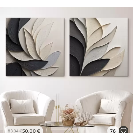
50
.00
€
76
83
.34
€