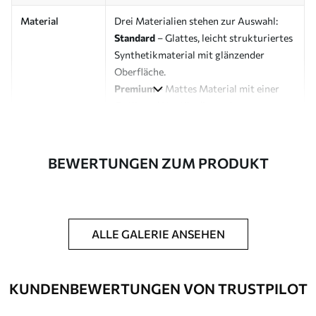
Material
Drei Materialien stehen zur Auswahl:
Standard
– Glattes, leicht strukturiertes
Synthetikmaterial mit glänzender
Oberfläche.
Premium
– Mattes Material mit einer
Optik und Haptik, die an eine
Künstlerleinwand erinnert.
Eco-Premium
– Hochwertige Leinwand
aus 100 % Baumwolle.
BEWERTUNGEN ZUM PRODUKT
Designer
Uwalls Designstudio
Artikelnummer
s40008
ALLE GALERIE ANSEHEN
Zusätzliche
Möglichkeit, einen Schutzlack
Optionen
hinzuzufügen, um die Langlebigkeit des
Bildes zu erhöhen.
KUNDENBEWERTUNGEN VON TRUSTPILOT