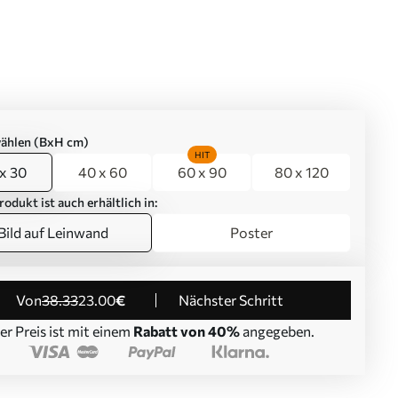
ählen (BxH cm)
HIT
x 30
40 x 60
60 x 90
80 x 120
rodukt ist auch erhältlich in:
Bild auf Leinwand
Poster
von
38
.33
23
.00
€
Nächster Schritt
er Preis ist mit einem
Rabatt von 40%
angegeben.