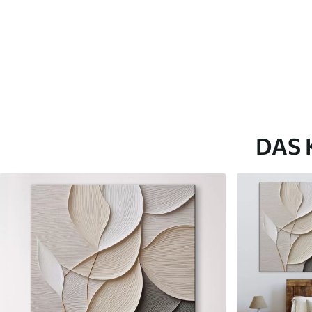
✗
✗
Umweltfreundliches Material
Umweltfreundliches M
DAS 