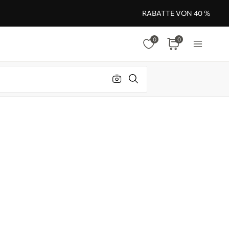
RABATTE VON 40 %
0
0