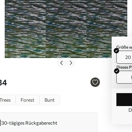
Größe w
20 
Dieses P
84
Trees
Forest
Bunt
D
30-tägiges Rückgaberecht