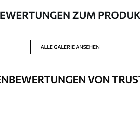
e Leinwand aus 100 % Baumwolle.
EWERTUNGEN ZUM PRODU
ALLE GALERIE ANSEHEN
ck hinzuzufügen, um die Langlebigkeit des
NBEWERTUNGEN VON TRUS
nd
Öko-Premium
Von
36
.00
€
✓
Kräftige, satte Farben
✓
Lichtbeständig
✓
Tinte
Sichere, geruchsfreie Tinte
✓
rfläche
Leinwandähnliche Oberfläche