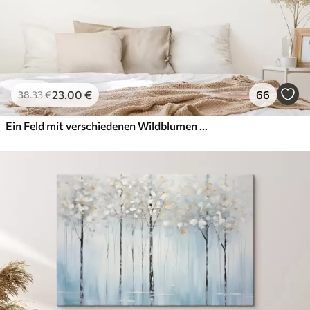
23
.00
€
66
38
.33
€
Ein Feld mit verschiedenen Wildblumen und Pflanzen in Blau-, Weiß- und Beigetönen vor einem weichen, dunstigen Hintergrund