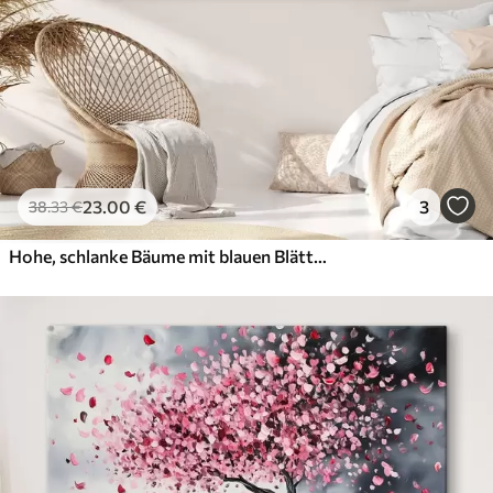
23
.00
€
3
38
.33
€
Hohe, schlanke Bäume mit blauen Blättern und einem Hauch von Gelb auf einem weichen blauen Hintergrund, Ölgemälde-Imitation