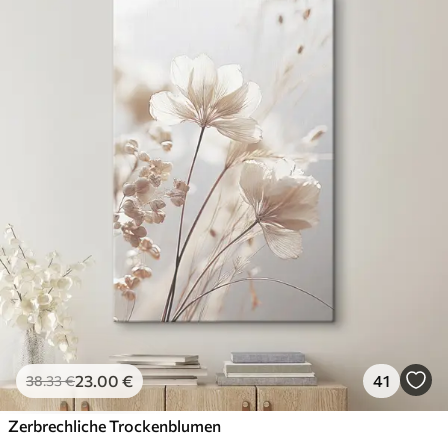
23
.00
€
41
38
.33
€
Zerbrechliche Trockenblumen