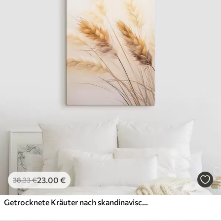
23
.00
€
38
.33
€
Getrocknete Kräuter nach skandinavischer Art