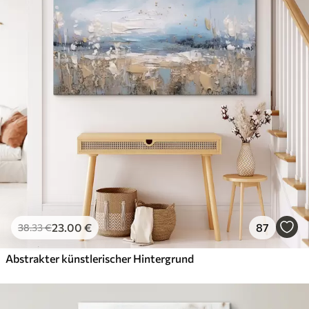
Öko-Premium
Von
36
.00
€
✓
Kräftige, satte Farben
✓
Lichtbeständig
✓
Sichere, geruchsfreie Tinte
✓
Leinwandähnliche Oberfläche
✓
Umweltfreundliches Material
23
.00
€
87
38
.33
€
Abstrakter künstlerischer Hintergrund