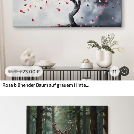
23
.00
€
11
38
.33
€
Rosa blühender Baum auf grauem Hintergrund