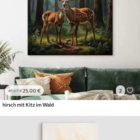
25
.00
€
2
41
.67
€
hirsch mit Kitz im Wald