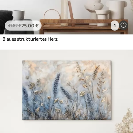
25
.00
€
1
41
.67
€
Blaues strukturiertes Herz