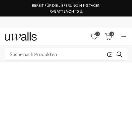
BEREIT FÜR DIE LIEFERUNG IN 1–3 TAGEN
RABATTE VON 40 %
0
0