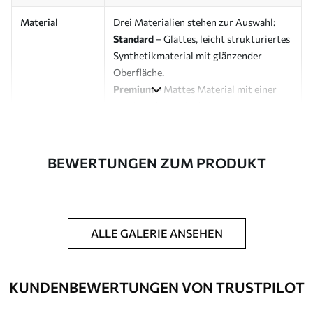
Material
Drei Materialien stehen zur Auswahl:
Standard
– Glattes, leicht strukturiertes
Synthetikmaterial mit glänzender
Oberfläche.
Premium
– Mattes Material mit einer
Optik und Haptik, die an eine
Künstlerleinwand erinnert.
Eco-Premium
– Hochwertige Leinwand
aus 100 % Baumwolle.
BEWERTUNGEN ZUM PRODUKT
Designer
Uwalls Designstudio
Artikelnummer
s43300
ALLE GALERIE ANSEHEN
Zusätzliche
Möglichkeit, einen Schutzlack
Optionen
hinzuzufügen, um die Langlebigkeit des
Bildes zu erhöhen.
KUNDENBEWERTUNGEN VON TRUSTPILOT