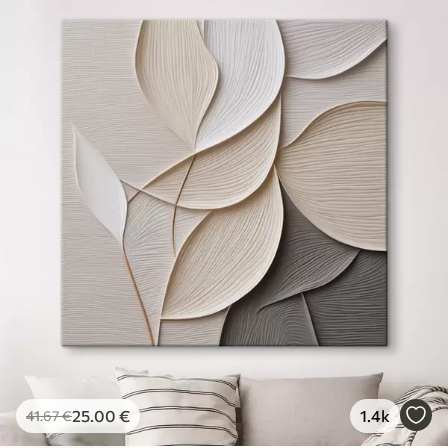
25
.00
€
1.4k
41
.67
€