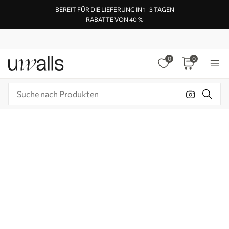
BEREIT FÜR DIE LIEFERUNG IN 1–3 TAGEN
RABATTE VON 40 %
0
0