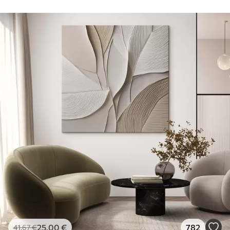
25
.00
€
782
41
.67
€