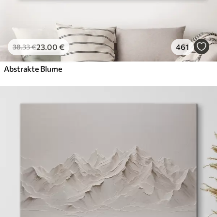
23
.00
€
461
38
.33
€
Abstrakte Blume