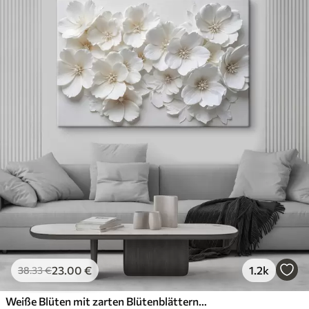
23
.00
€
1.2k
38
.33
€
Weiße Blüten mit zarten Blütenblättern, angeordnet in einem wunderschönen Blumenmuster vor einem hellen Hintergrund