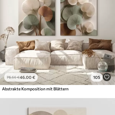
46
.00
€
105
76
.66
€
Abstrakte Komposition mit Blättern