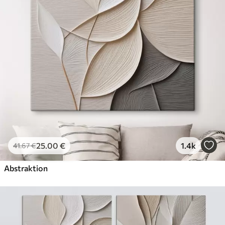
Öko-Premium
Von
36
.00
€
✓
Kräftige, satte Farben
✓
Lichtbeständig
✓
Sichere, geruchsfreie Tinte
✓
Leinwandähnliche Oberfläche
✓
Umweltfreundliches Material
25
.00
€
1.4k
41
.67
€
Abstraktion