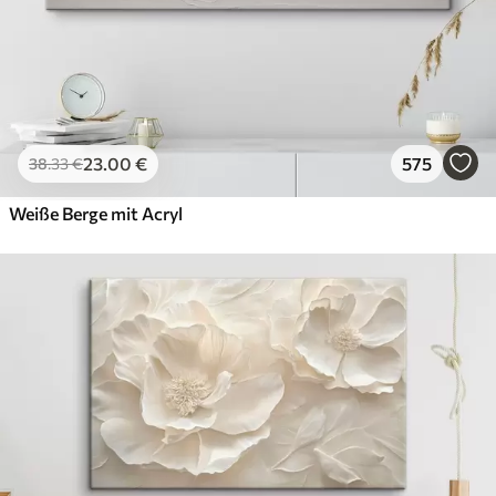
23
.00
€
575
38
.33
€
Weiße Berge mit Acryl