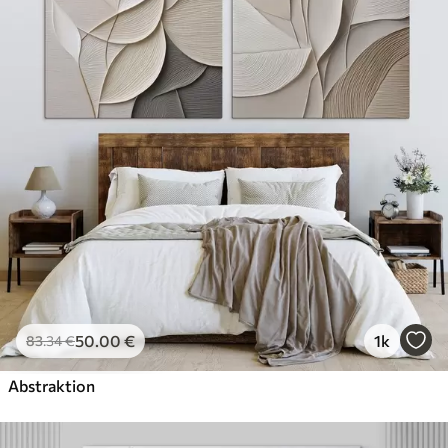
50
.00
€
1k
83
.34
€
Abstraktion