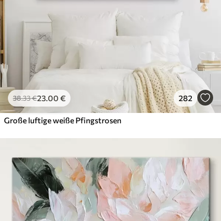
23
.00
€
282
38
.33
€
Große luftige weiße Pfingstrosen