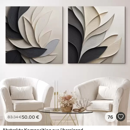
50
.00
€
76
83
.34
€
Abstrakte Komposition aus übereinanderliegenden Blättern, geschwungenen Formen in Schwarz, Weiß und Beige, strukturierte Kunst