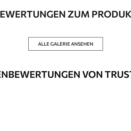
e Leinwand aus 100 % Baumwolle.
EWERTUNGEN ZUM PRODU
ALLE GALERIE ANSEHEN
ck hinzuzufügen, um die Langlebigkeit des
NBEWERTUNGEN VON TRUS
nd
Öko-Premium
Von
36
.00
€
✓
Kräftige, satte Farben
✓
Lichtbeständig
✓
Tinte
Sichere, geruchsfreie Tinte
✓
rfläche
Leinwandähnliche Oberfläche