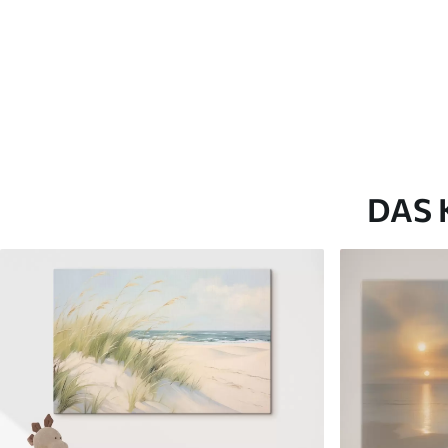
✗
✗
Umweltfreundliches Material
Umweltfreundliches M
DAS 