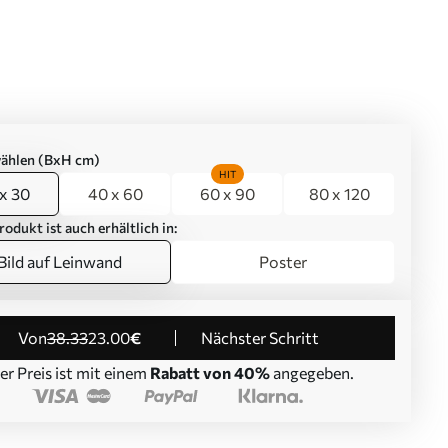
ählen (BxH cm)
HIT
x 30
40 x 60
60 x 90
80 x 120
rodukt ist auch erhältlich in:
Bild auf Leinwand
Poster
von
38
.33
23
.00
€
Nächster Schritt
er Preis ist mit einem
Rabatt von 40%
angegeben.