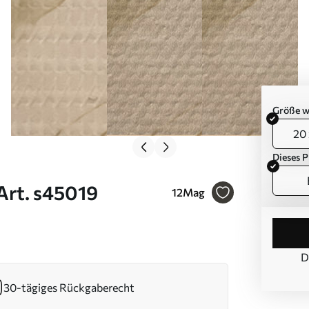
Größe w
20 
Dieses P
Art. s45019
12
Mag
D
30-tägiges Rückgaberecht