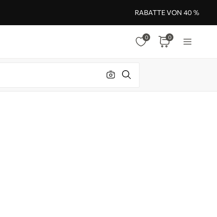
RABATTE VON 40 %
0
0