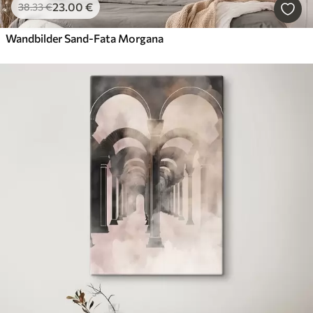
23
.00
€
38
.33
€
Wandbilder Sand-Fata Morgana