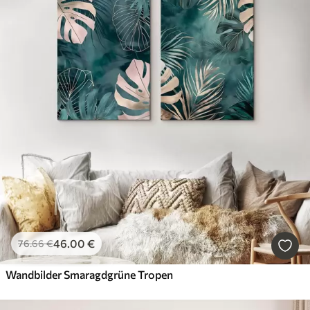
46
.00
€
76
.66
€
Wandbilder Smaragdgrüne Tropen