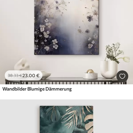
23
.00
€
38
.33
€
Wandbilder Blumige Dämmerung