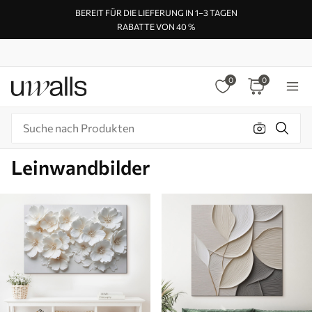
BEREIT FÜR DIE LIEFERUNG IN 1–3 TAGEN
RABATTE VON 40 %
0
0
Leinwandbilder