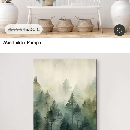
46
.00
€
76
.66
€
Wandbilder Pampa