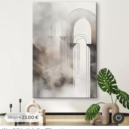
23
.00
€
38
.33
€