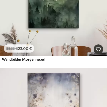
23
.00
€
38
.33
€
Wandbilder Morgennebel