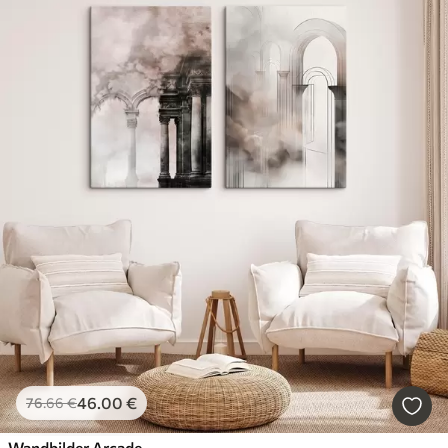
46
.00
€
76
.66
€
Wandbilder Arcade