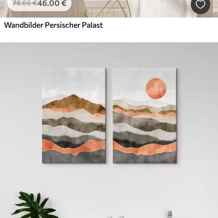
46
.00
€
76
.66
€
Wandbilder Persischer Palast