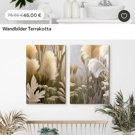
46
.00
€
76
.66
€
Wandbilder Terrakotta