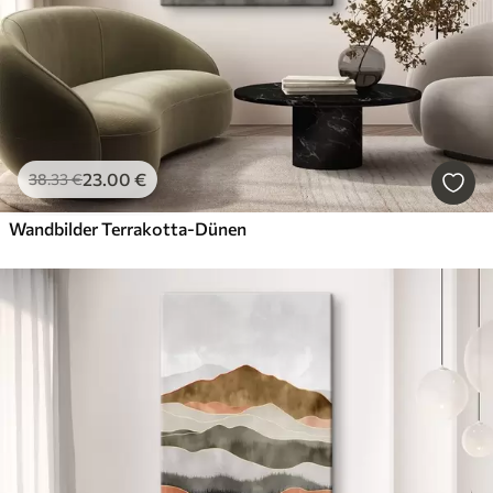
23
.00
€
38
.33
€
Wandbilder Terrakotta-Dünen