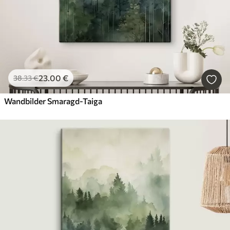
23
.00
€
38
.33
€
Wandbilder Smaragd-Taiga