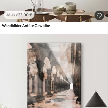
23
.00
€
38
.33
€
Wandbilder Antike Gewölbe