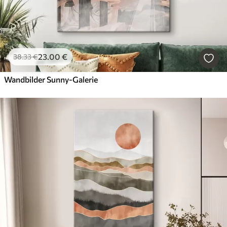
23
.00
€
38
.33
€
Wandbilder Sunny-Galerie