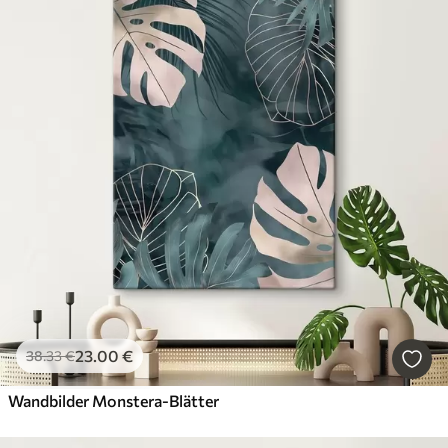
23
.00
€
38
.33
€
Wandbilder Monstera-Blätter