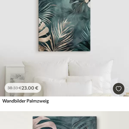
23
.00
€
38
.33
€
Wandbilder Palmzweig