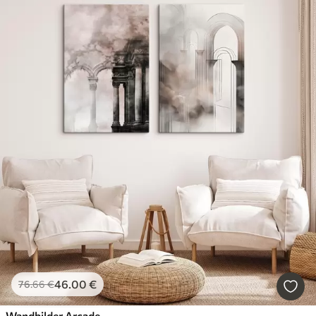
46
.00
€
76
.66
€
Wandbilder Arcade