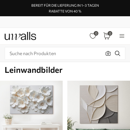
BEREIT FÜR DIE LIEFERUNG IN 1–3 TAGEN
RABATTE VON 40 %
0
0
Leinwandbilder