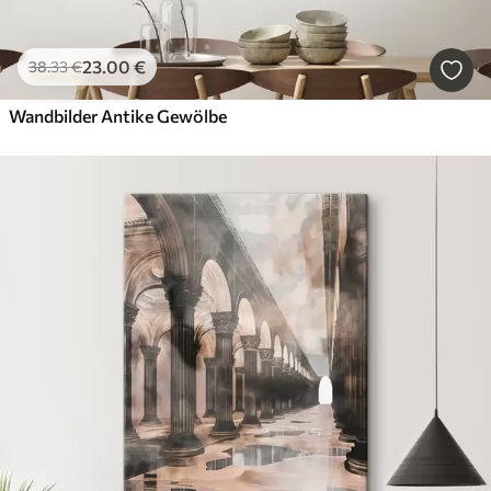
23
.00
€
38
.33
€
Wandbilder Antike Gewölbe