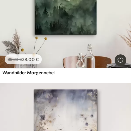
23
.00
€
38
.33
€
Wandbilder Morgennebel