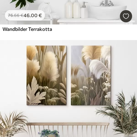
46
.00
€
76
.66
€
Wandbilder Terrakotta