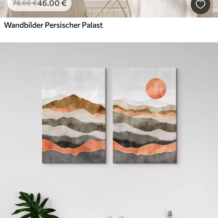
46
.00
€
76
.66
€
Wandbilder Persischer Palast