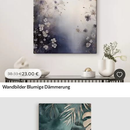
23
.00
€
38
.33
€
Wandbilder Blumige Dämmerung