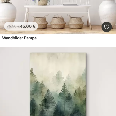
46
.00
€
76
.66
€
Wandbilder Pampa