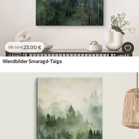
23
.00
€
38
.33
€
Wandbilder Smaragd-Taiga