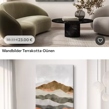
23
.00
€
38
.33
€
Wandbilder Terrakotta-Dünen