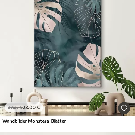
23
.00
€
38
.33
€
Wandbilder Monstera-Blätter