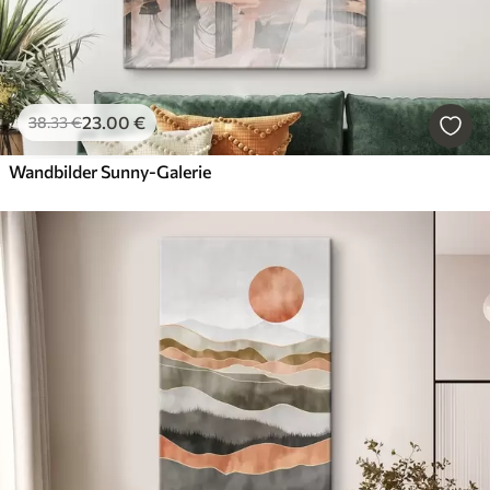
23
.00
€
38
.33
€
Wandbilder Sunny-Galerie