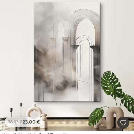
23
.00
€
38
.33
€