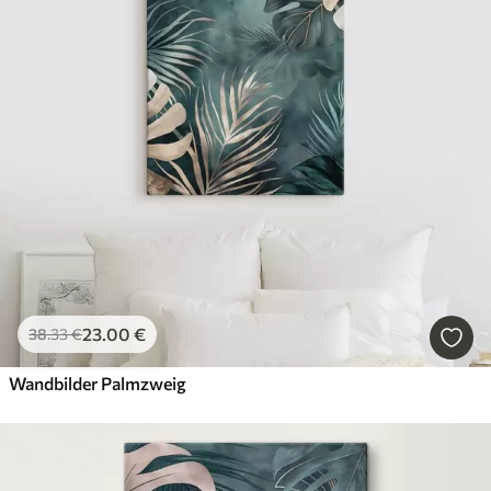
23
.00
€
38
.33
€
Wandbilder Palmzweig