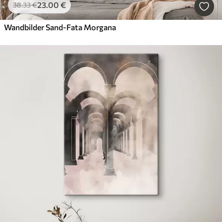
23
.00
€
38
.33
€
Wandbilder Sand-Fata Morgana