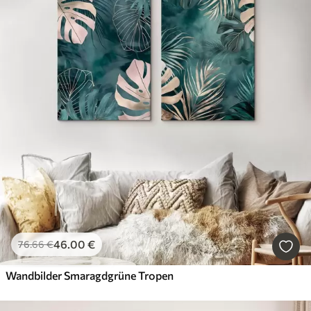
46
.00
€
76
.66
€
Wandbilder Smaragdgrüne Tropen