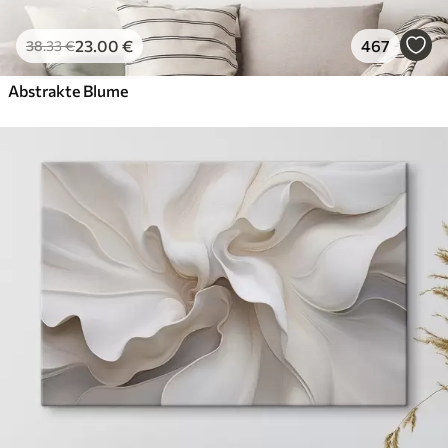
23
.00
€
467
38
.33
€
Abstrakte Blume