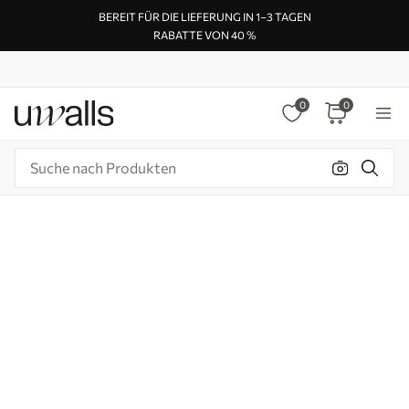
BEREIT FÜR DIE LIEFERUNG IN 1–3 TAGEN
RABATTE VON 40 %
0
0