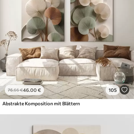
46
.00
€
105
76
.66
€
Abstrakte Komposition mit Blättern