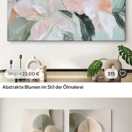
23
.00
€
315
38
.33
€
Abstrakte Blumen im Stil der Ölmalerei