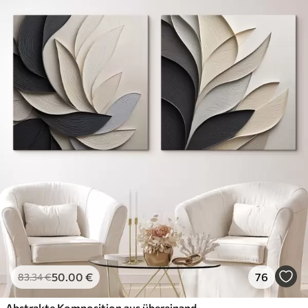
50
.00
€
76
83
.34
€
Abstrakte Komposition aus übereinanderliegenden Blättern, geschwungenen Formen in Schwarz, Weiß und Beige, strukturierte Kunst