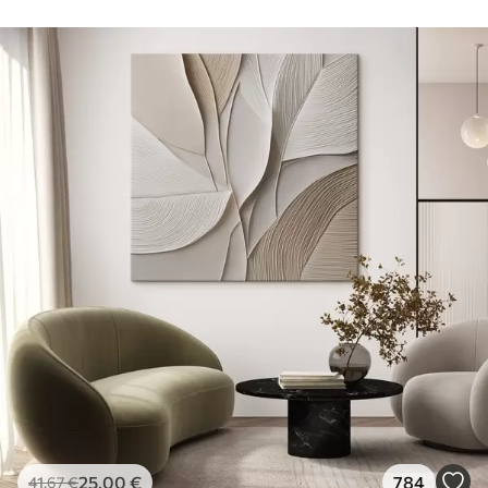
25
.00
€
784
41
.67
€