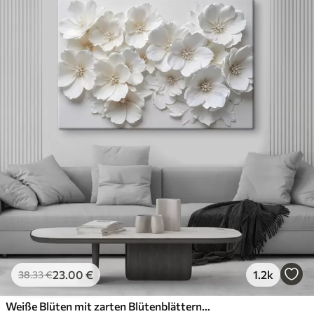
23
.00
€
1.2k
38
.33
€
Weiße Blüten mit zarten Blütenblättern, angeordnet in einem wunderschönen Blumenmuster vor einem hellen Hintergrund