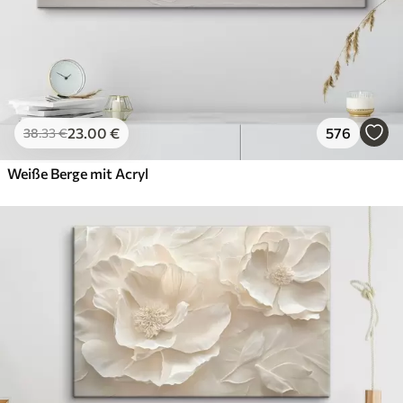
23
.00
€
576
38
.33
€
Weiße Berge mit Acryl