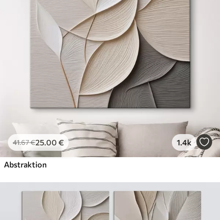
Öko-Premium
Von
36
.00
€
✓
Kräftige, satte Farben
✓
Lichtbeständig
✓
Sichere, geruchsfreie Tinte
✓
Leinwandähnliche Oberfläche
✓
Umweltfreundliches Material
25
.00
€
1.4k
41
.67
€
Abstraktion