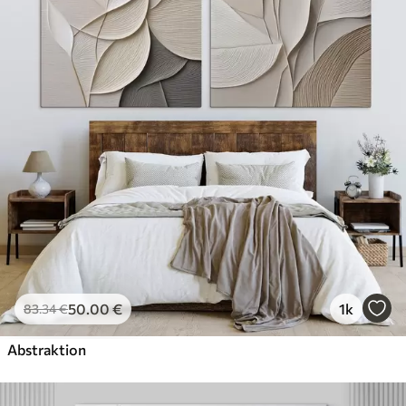
50
.00
€
1k
83
.34
€
Abstraktion