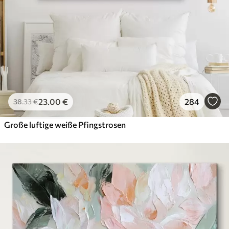
23
.00
€
284
38
.33
€
Große luftige weiße Pfingstrosen