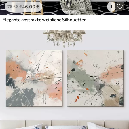
46
.00
€
1
76
.66
€
Elegante abstrakte weibliche Silhouetten