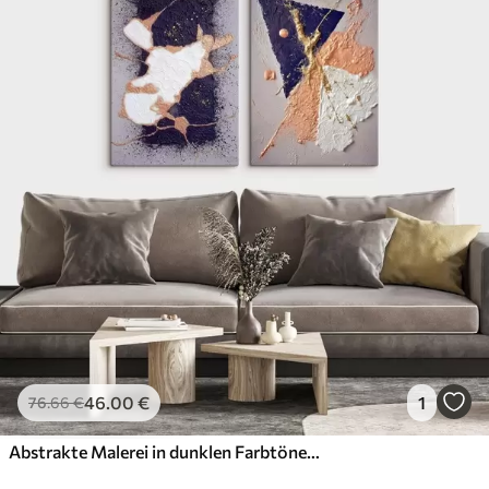
46
.00
€
1
76
.66
€
Abstrakte Malerei in dunklen Farbtönen mit leuchtend gelben Akzenten