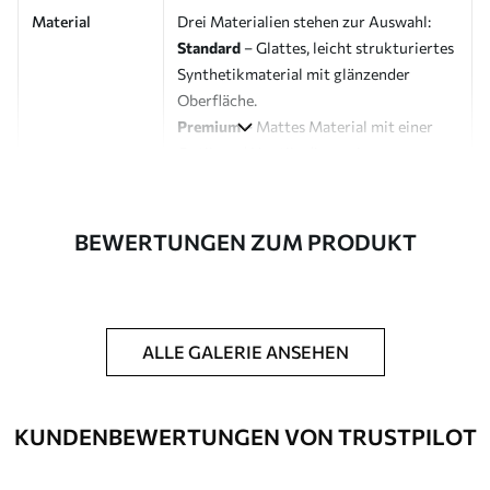
Material
Drei Materialien stehen zur Auswahl:
Standard
– Glattes, leicht strukturiertes
Synthetikmaterial mit glänzender
Oberfläche.
Premium
– Mattes Material mit einer
Optik und Haptik, die an eine
Künstlerleinwand erinnert.
Eco-Premium
– Hochwertige Leinwand
aus 100 % Baumwolle.
BEWERTUNGEN ZUM PRODUKT
Designer
Uwalls Designstudio
Artikelnummer
s45300
ALLE GALERIE ANSEHEN
Zusätzliche
Möglichkeit, einen Schutzlack
Optionen
hinzuzufügen, um die Langlebigkeit des
Bildes zu erhöhen.
KUNDENBEWERTUNGEN VON TRUSTPILOT