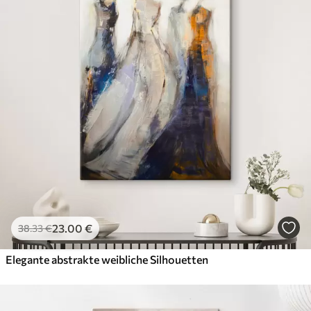
23
.00
€
38
.33
€
Elegante abstrakte weibliche Silhouetten