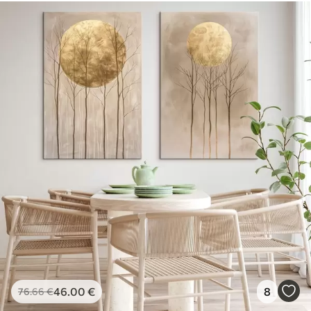
46
.00
€
8
76
.66
€