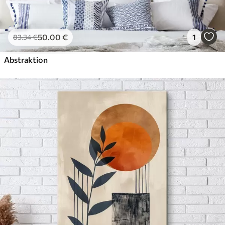
50
.00
€
1
83
.34
€
Abstraktion