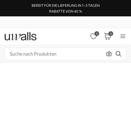
BEREIT FÜR DIE LIEFERUNG IN 1–3 TAGEN
RABATTE VON 40 %
0
0