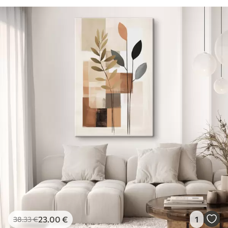
23
.00
€
1
38
.33
€