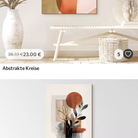
23
.00
€
5
38
.33
€
Abstrakte Kreise