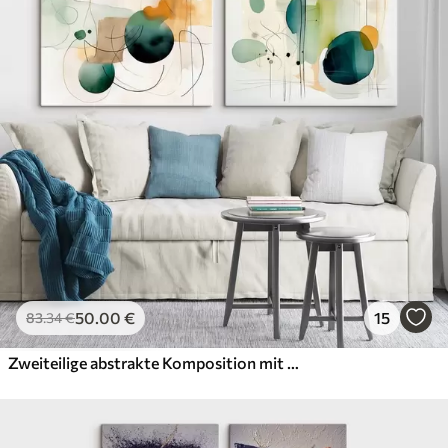
Öko-Premium
Von
36
.00
€
✓
Kräftige, satte Farben
✓
Lichtbeständig
✓
Sichere, geruchsfreie Tinte
✓
Leinwandähnliche Oberfläche
✓
Umweltfreundliches Material
50
.00
€
15
83
.34
€
Zweiteilige abstrakte Komposition mit sanften Farbflecken