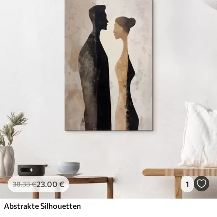
23
.00
€
1
38
.33
€
Abstrakte Silhouetten