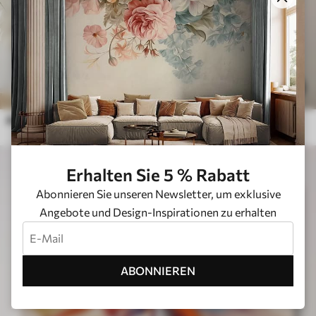
23
.00
€
42
38
.33
€
Aquarell See und Waldlandschaft, Frühling, weiche natürliche grüne Farben
Erhalten Sie 5 % Rabatt
Abonnieren Sie unseren Newsletter, um exklusive
Angebote und Design-Inspirationen zu erhalten
ABONNIEREN