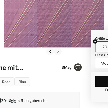
Größe w
20 
Dieses P
Modu
me mit
3
Mag
- und Rosatönen
Rosa
Blau
D
30-tägiges Rückgaberecht