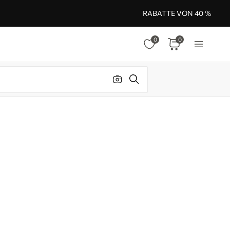
RABATTE VON 40 %
0
0