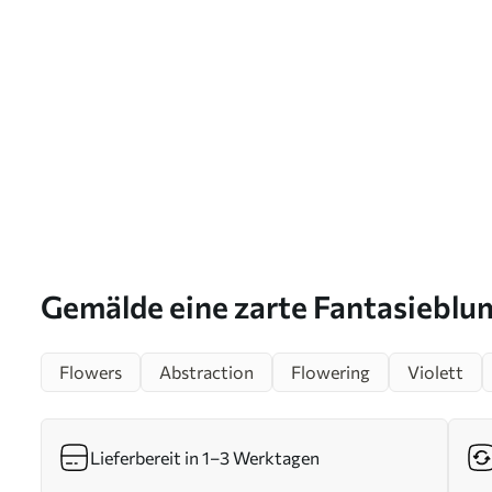
Gemälde eine zarte Fantasieblu
Blütenblättern in Violett-, Blau
Flowers
Abstraction
Flowering
Violett
Art. s45711
Lieferbereit in 1–3 Werktagen