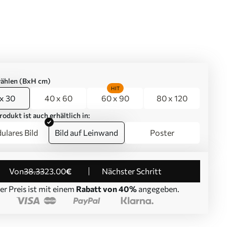
ählen (BxH cm)
HIT
x 30
40 x 60
60 x 90
80 x 120
rodukt ist auch erhältlich in:
lares Bild
Bild auf Leinwand
Poster
von
38
.33
23
.00
€
Nächster Schritt
er Preis ist mit einem
Rabatt von 40%
angegeben.