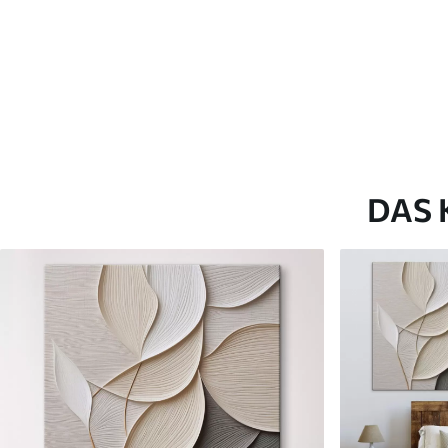
✗
✗
Umweltfreundliches Material
Umweltfreundliches M
DAS 