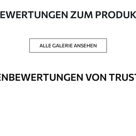
e Leinwand aus 100 % Baumwolle.
EWERTUNGEN ZUM PRODU
ALLE GALERIE ANSEHEN
ck hinzuzufügen, um die Langlebigkeit des
NBEWERTUNGEN VON TRUS
nd
Öko-Premium
Von
36
.00
€
✓
Kräftige, satte Farben
✓
Lichtbeständig
✓
Tinte
Sichere, geruchsfreie Tinte
✓
rfläche
Leinwandähnliche Oberfläche