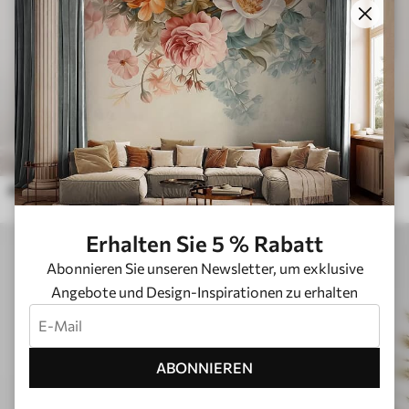
23
.00
€
461
38
.33
€
Abstrakte Blume
Erhalten Sie 5 % Rabatt
Abonnieren Sie unseren Newsletter, um exklusive
Angebote und Design-Inspirationen zu erhalten
ABONNIEREN