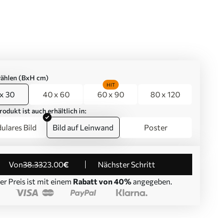
ählen (BxH cm)
HIT
x 30
40 x 60
60 x 90
80 x 120
rodukt ist auch erhältlich in:
lares Bild
Bild auf Leinwand
Poster
von
38
.33
23
.00
€
Nächster Schritt
er Preis ist mit einem
Rabatt von 40%
angegeben.