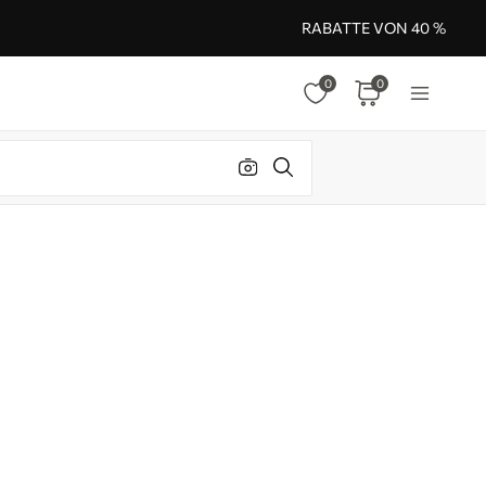
RABATTE VON 40 %
0
0