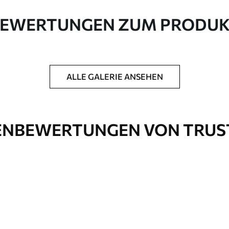
e Leinwand aus 100 % Baumwolle.
EWERTUNGEN ZUM PRODU
ALLE GALERIE ANSEHEN
ck hinzuzufügen, um die Langlebigkeit des
NBEWERTUNGEN VON TRUS
nd
Öko-Premium
Von
36
.00
€
✓
Kräftige, satte Farben
✓
Lichtbeständig
✓
Tinte
Sichere, geruchsfreie Tinte
✓
rfläche
Leinwandähnliche Oberfläche