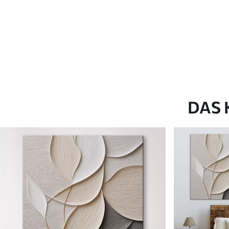
✗
✗
Umweltfreundliches Material
Umweltfreundliches M
DAS 