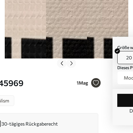
Größe w
20 
Dieses P
Modu
s45969
1
Mag
lism
D
30-tägiges Rückgaberecht