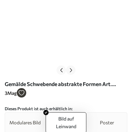
Gemälde Schwebende abstrakte Formen Art.
s45994
3
Mag
Dieses Produkt ist auch erhältlich in:
Bild auf
Modulares Bild
Poster
Leinwand