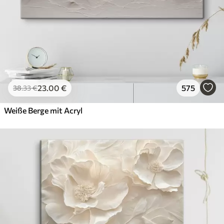
23
.00
€
575
38
.33
€
Weiße Berge mit Acryl