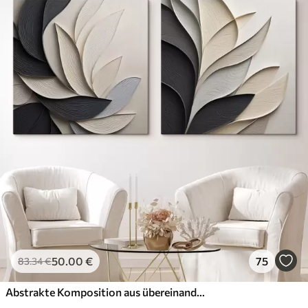
50
.00
€
75
83
.34
€
Abstrakte Komposition aus übereinanderliegenden Blättern, geschwungenen Formen in Schwarz, Weiß und Beige, strukturierte Kunst