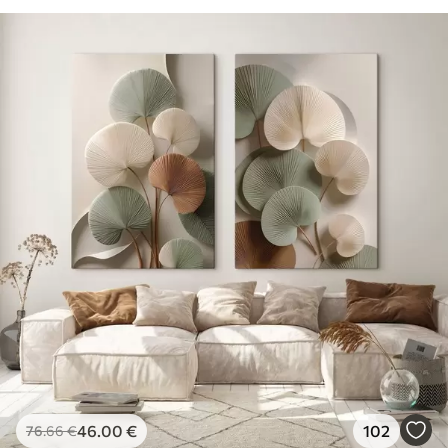
46
.00
€
102
76
.66
€