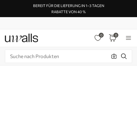
BEREIT FÜR DIE LIEFERUNG IN 1–3 TAGEN
RABATTE VON 40 %
0
0