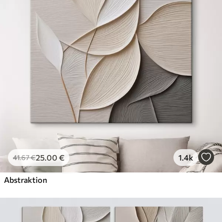
Öko-Premium
Von
36
.00
€
✓
Kräftige, satte Farben
✓
Lichtbeständig
✓
Sichere, geruchsfreie Tinte
✓
Leinwandähnliche Oberfläche
✓
Umweltfreundliches Material
25
.00
€
1.4k
41
.67
€
Abstraktion