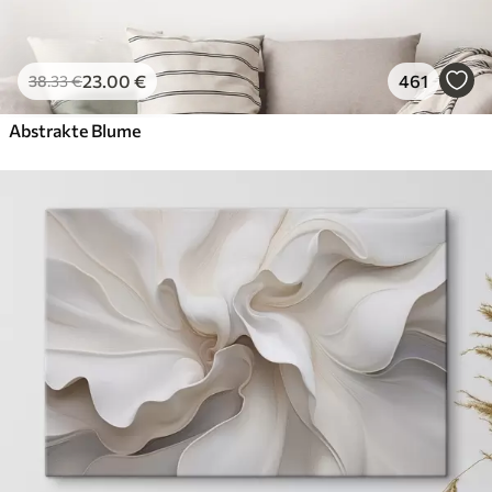
23
.00
€
461
38
.33
€
Abstrakte Blume