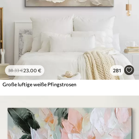
23
.00
€
281
38
.33
€
Große luftige weiße Pfingstrosen