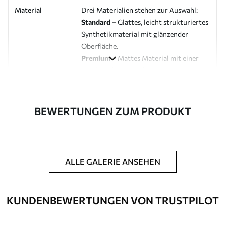
Material
Drei Materialien stehen zur Auswahl:
Standard
– Glattes, leicht strukturiertes
Synthetikmaterial mit glänzender
Oberfläche.
Premium
– Mattes Material mit einer
Optik und Haptik, die an eine
Künstlerleinwand erinnert.
Eco-Premium
– Hochwertige Leinwand
aus 100 % Baumwolle.
BEWERTUNGEN ZUM PRODUKT
Designer
Uwalls Designstudio
Artikelnummer
s45994
ALLE GALERIE ANSEHEN
Zusätzliche
Möglichkeit, einen Schutzlack
Optionen
hinzuzufügen, um die Langlebigkeit des
Bildes zu erhöhen.
KUNDENBEWERTUNGEN VON TRUSTPILOT