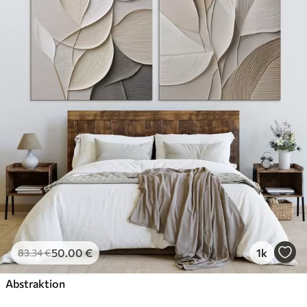
50
.00
€
1k
83
.34
€
Abstraktion