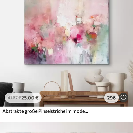
25
.00
€
296
41
.67
€
Abstrakte große Pinselstriche im modernen Stil