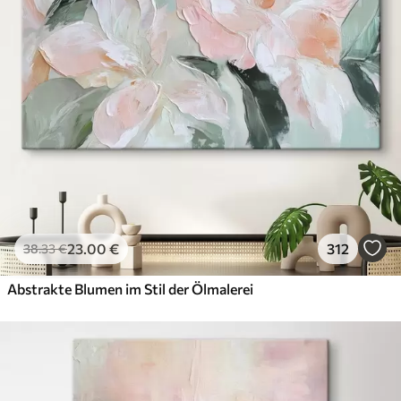
23
.00
€
312
38
.33
€
Abstrakte Blumen im Stil der Ölmalerei