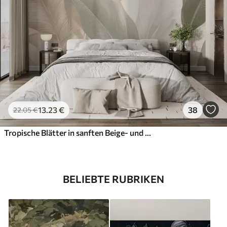
13
.23
€
38
22
.05
€
Tropische Blätter in sanften Beige- und Grüntönen, mit Aquarell-Effekt und sanften Farbübergängen
BELIEBTE RUBRIKEN