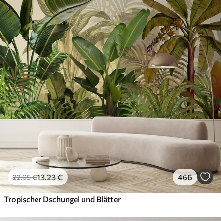
13
.23
€
466
22
.05
€
Tropischer Dschungel und Blätter