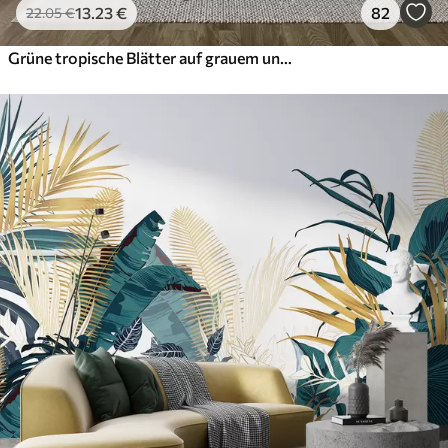
13
.23
€
82
22
.05
€
Grüne tropische Blätter auf grauem und weißem Hintergrund