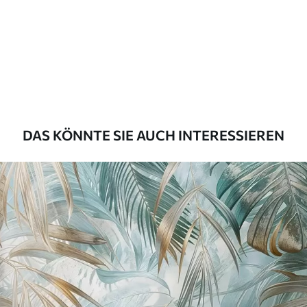
Premium
56
.67
34
.00
€
/m²
Premium-Vinyl
65
.00
39
.00
€
/m²
DAS KÖNNTE SIE AUCH INTERESSIEREN
Peel and Stick
81
.67
49
.00
€
/m²