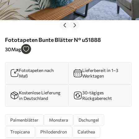
Fototapeten Bunte Blätter N° u51888
30
Mag
Fototapeten nach
Lieferbereit in 1–3
Maß
Werktagen
Kostenlose Lieferung
30-tägiges
in Deutschland
Rückgaberecht
Palmenblätter
Monstera
Dschungel
Tropicana
Philodendron
Calathea