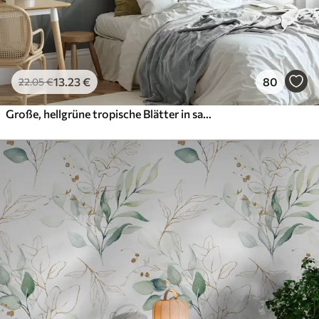
13
.23
€
80
22
.05
€
Große, hellgrüne tropische Blätter in sanften Pastelltönen, strukturierte Kunst