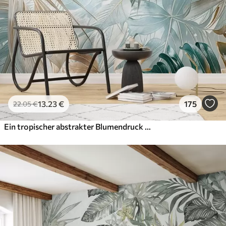
13
.23
€
175
22
.05
€
Ein tropischer abstrakter Blumendruck mit großen Palmenblättern in Blau- und Beigetönen schafft eine üppige Atmosphäre