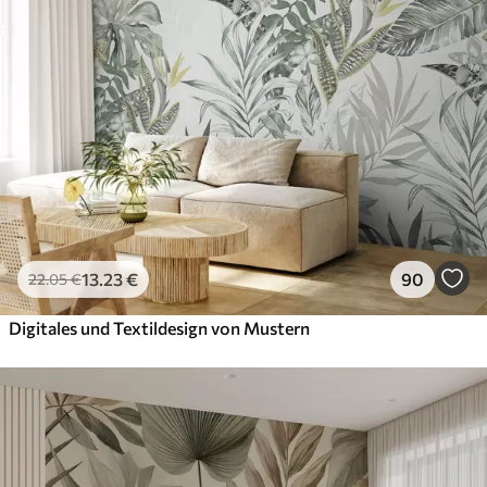
13
.23
€
90
22
.05
€
Digitales und Textildesign von Mustern