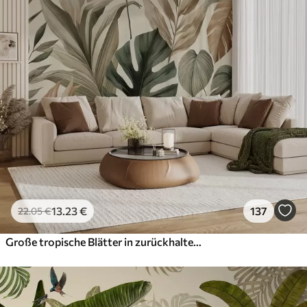
13
.23
€
137
22
.05
€
Große tropische Blätter in zurückhaltenden, zarten Pastelltönen