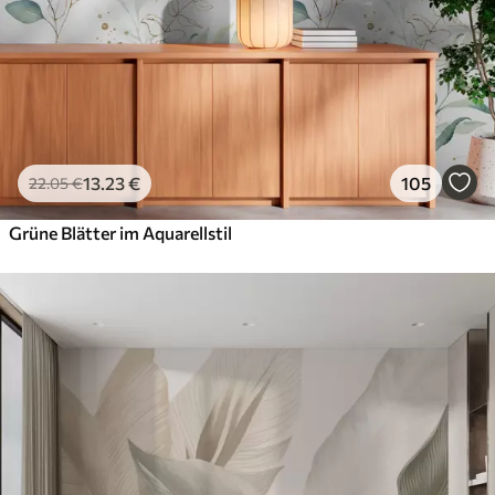
13
.23
€
105
22
.05
€
Grüne Blätter im Aquarellstil