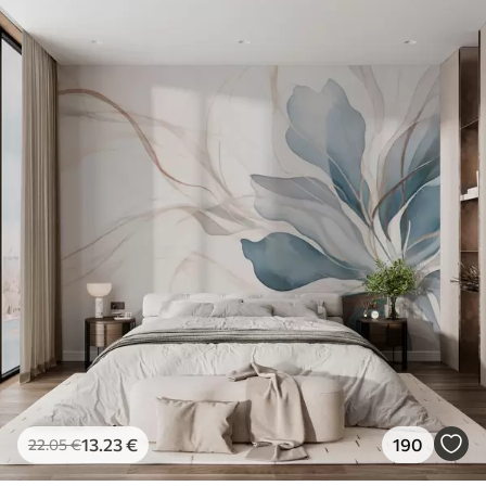
13
.23
€
190
22
.05
€