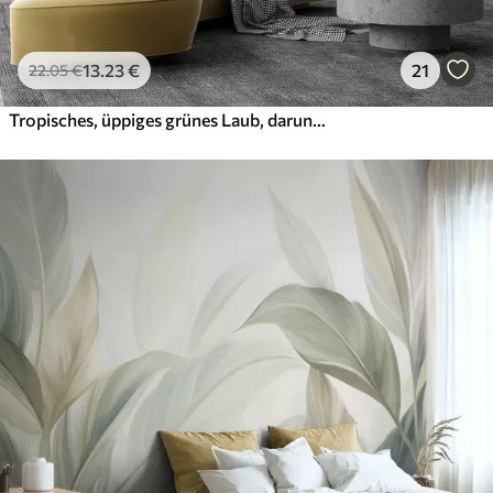
13
.23
€
21
22
.05
€
Tropisches, üppiges grünes Laub, darunter Palmenblätter, Farne und andere exotische Pflanzen in dunklen Grün- und Orangetönen