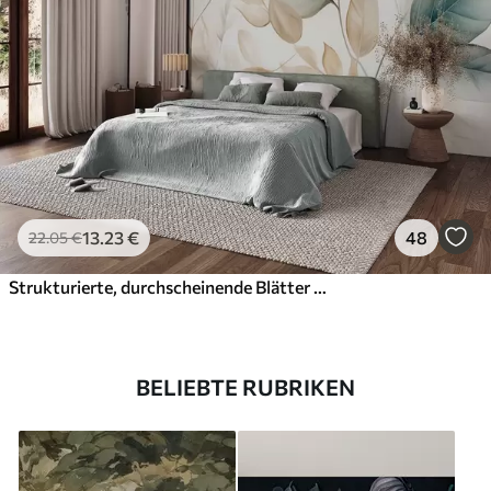
13
.23
€
48
22
.05
€
Strukturierte, durchscheinende Blätter in gedeckten Beige- und Blaugrüntönen, mit zarten Stielen vor einem weichen, hellen Hintergrund
BELIEBTE RUBRIKEN