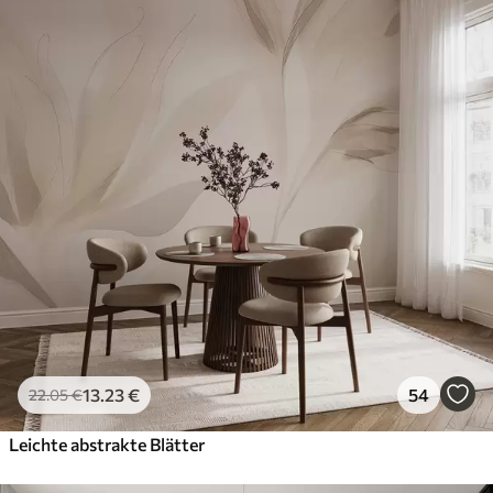
13
.23
€
54
22
.05
€
Leichte abstrakte Blätter