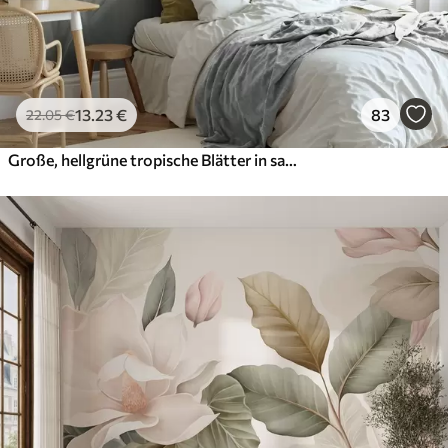
13
.23
€
83
22
.05
€
Große, hellgrüne tropische Blätter in sanften Pastelltönen, strukturierte Kunst