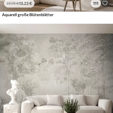
13
.23
€
111
22
.05
€
Aquarell große Blütenblätter