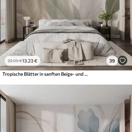
13
.23
€
39
22
.05
€
Tropische Blätter in sanften Beige- und Grüntönen, mit Aquarell-Effekt und sanften Farbübergängen