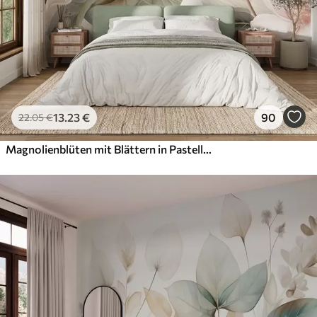
13
.23
€
90
22
.05
€
Magnolienblüten mit Blättern in Pastellfarben, weiß, rosa und grün, zart, delikat, im Aquarellstil