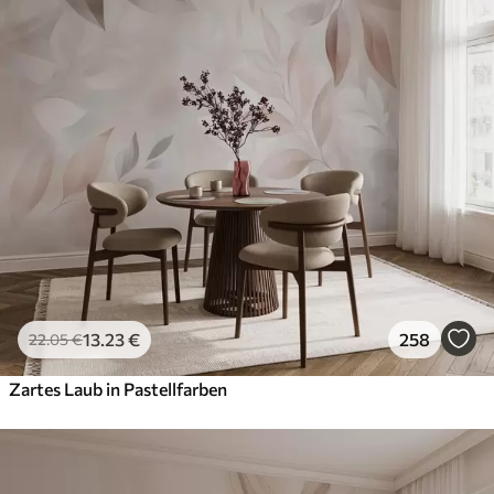
13
.23
€
258
22
.05
€
Zartes Laub in Pastellfarben