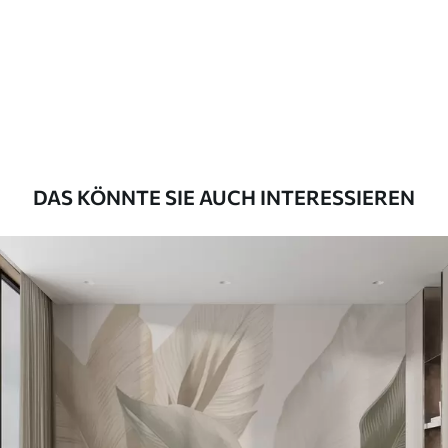
Premium
56
.67
34
.00
€
/m²
Premium-Vinyl
65
.00
39
.00
€
/m²
DAS KÖNNTE SIE AUCH INTERESSIEREN
Peel and Stick
81
.67
49
.00
€
/m²