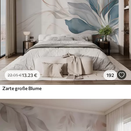
13
.23
€
192
22
.05
€
Zarte große Blume