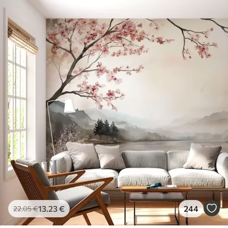
13
.23
€
244
22
.05
€