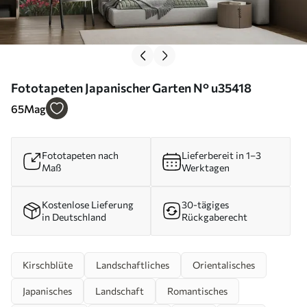
Fototapeten Japanischer Garten N° u35418
65
Mag
Fototapeten nach
Lieferbereit in 1–3
Maß
Werktagen
Kostenlose Lieferung
30-tägiges
in Deutschland
Rückgaberecht
Kirschblüte
Landschaftliches
Orientalisches
Japanisches
Landschaft
Romantisches