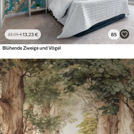
13
.23
€
85
22
.05
€
Blühende Zweige und Vögel