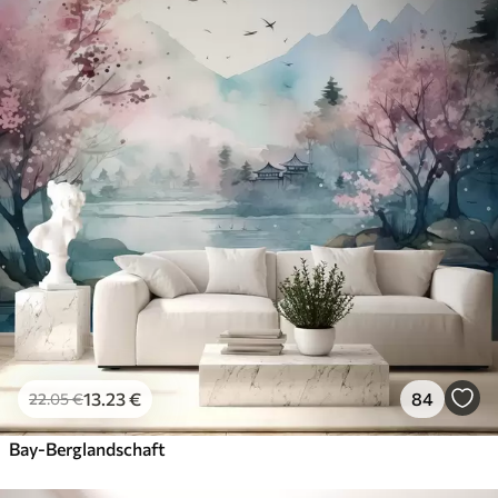
13
.23
€
84
22
.05
€
Bay-Berglandschaft