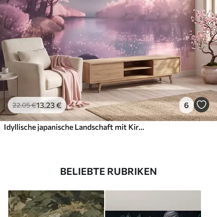
13
.23
€
6
22
.05
€
Idyllische japanische Landschaft mit Kirschblüten und einem Bergsee bei Sonnenaufgang
BELIEBTE RUBRIKEN