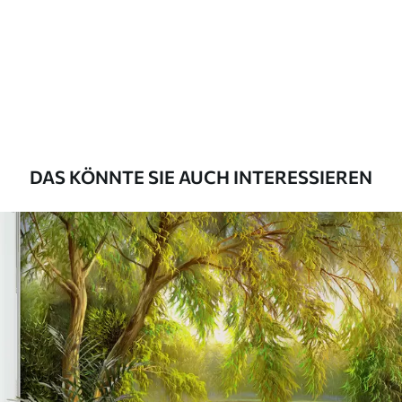
Premium
56
.67
34
.00
€
/m²
Premium-Vinyl
65
.00
39
.00
€
/m²
DAS KÖNNTE SIE AUCH INTERESSIEREN
Peel and Stick
81
.67
49
.00
€
/m²