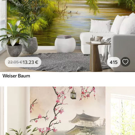
13
.23
€
415
22
.05
€
Weiser Baum