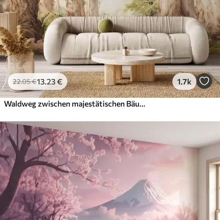
13
.23
€
1.7k
22
.05
€
Waldweg zwischen majestätischen Bäumen im Aquarellstil