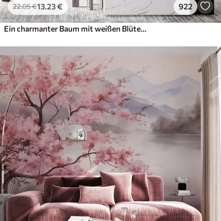
13
.23
€
922
22
.05
€
Ein charmanter Baum mit weißen Blüten vor dem Hintergrund der Wolken in einem interessanten Stil in zarten warmen Farben