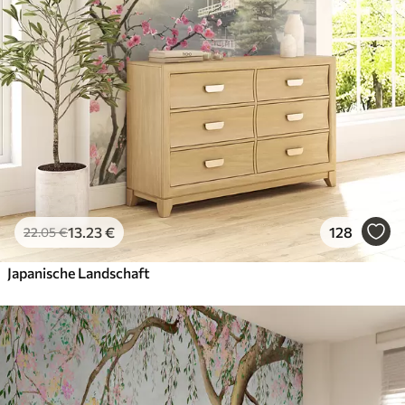
13
.23
€
128
22
.05
€
Japanische Landschaft