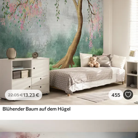
13
.23
€
455
22
.05
€
Blühender Baum auf dem Hügel