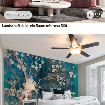
13
.23
€
8
22
.05
€
Landschaftsbild: ein Baum mit rosa Blüten, ein See und nebelverhangene Berge im Hintergrund