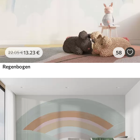
13
.23
€
58
22
.05
€
Regenbogen