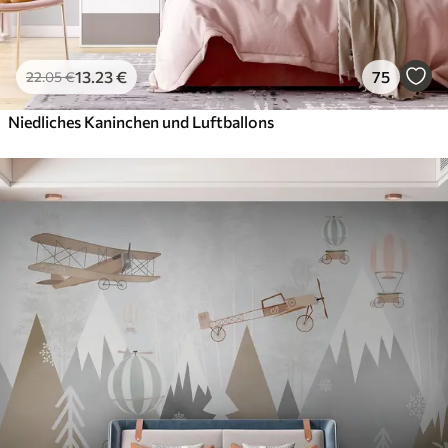
13
.23
€
75
22
.05
€
Niedliches Kaninchen und Luftballons