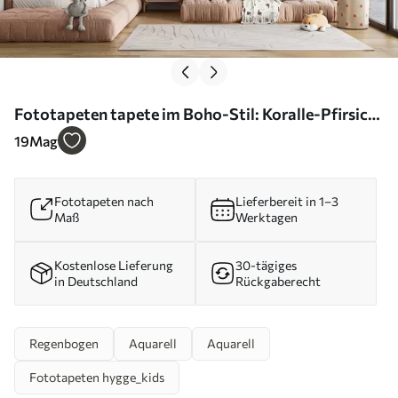
Fototapeten tapete im Boho-Stil: Koralle-Pfirsich,
rosa Regenbogen. Pastell Regenbogen Wand Rosa
19
Mag
N° u93566
Fototapeten nach
Lieferbereit in 1–3
Maß
Werktagen
Kostenlose Lieferung
30-tägiges
in Deutschland
Rückgaberecht
Regenbogen
Aquarell
Aquarell
Fototapeten hygge_kids