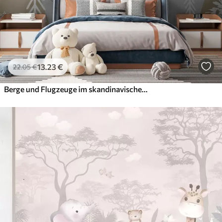
13
.23
€
22
.05
€
Berge und Flugzeuge im skandinavischen Stil