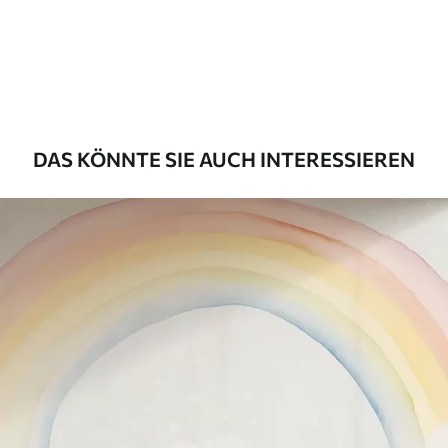
Premium
56
.67
34
.00
€
/m²
Premium-Vinyl
65
.00
39
.00
€
/m²
DAS KÖNNTE SIE AUCH INTERESSIEREN
Peel and Stick
81
.67
49
.00
€
/m²