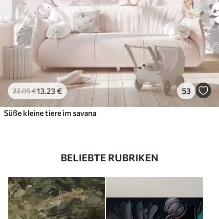
13
.23
€
53
22
.05
€
Süße kleine tiere im savana
BELIEBTE RUBRIKEN