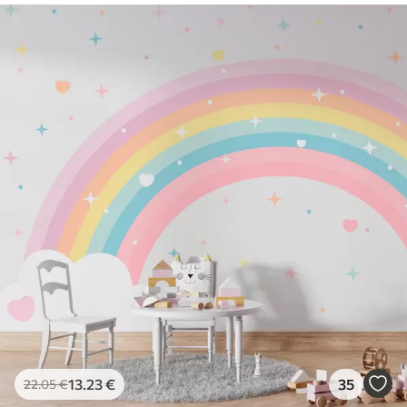
13
.23
€
35
22
.05
€