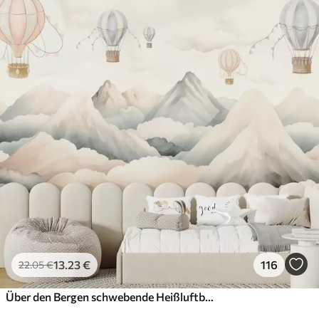
13
.23
€
116
22
.05
€
Über den Bergen schwebende Heißluftballons in neutralen, sanften Pastelltönen