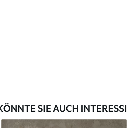
emium
67
34
.00
€
/m²
l and Stick
67
49
.00
€
/m²
KÖNNTE SIE AUCH INTERESS