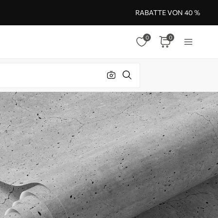
RABATTE VON 40 %
0
0