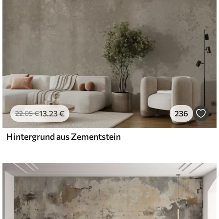
13
.23
€
236
22
.05
€
Hintergrund aus Zementstein