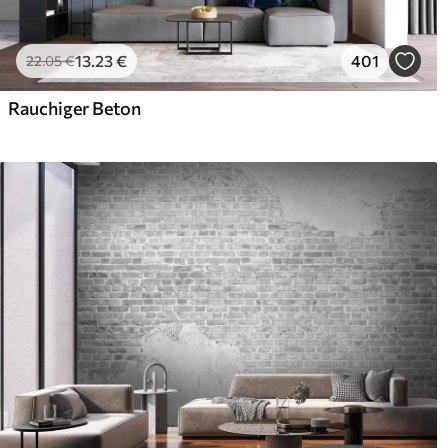
13
.23
€
401
22
.05
€
Rauchiger Beton