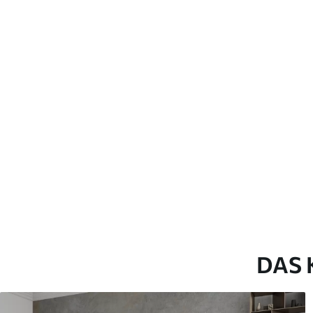
Verlegemethode
Nahtlose Anwendung
Verfügbare Materialien
Standard
Pr
45
.00
56
.
27
.00
€
/m²
Premium-Vinyl
Pee
65
.00
81
.
39
.00
€
/m²
DAS 