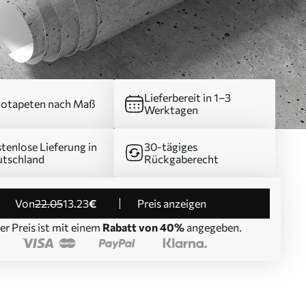
Lieferbereit in 1–3
otapeten nach Maß
Werktagen
tenlose Lieferung in
30-tägiges
tschland
Rückgaberecht
von
22
.05
13
.23
€
Preis anzeigen
er Preis ist mit einem
Rabatt von 40%
angegeben.