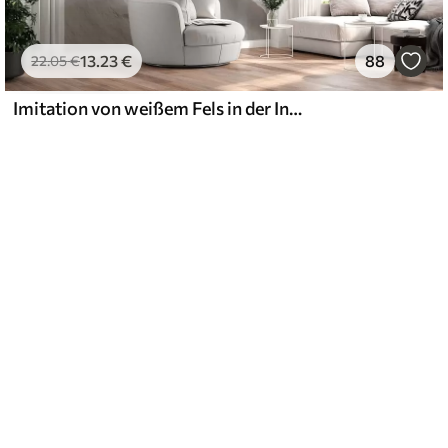
13
.23
€
88
22
.05
€
Imitation von weißem Fels in der Innenarchitektur