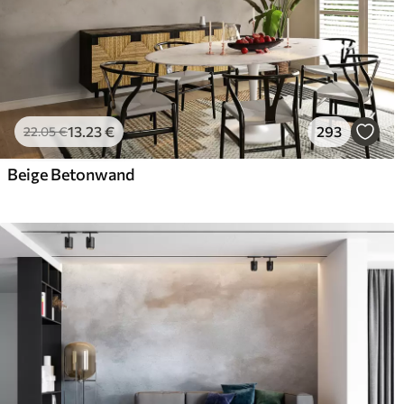
13
.23
€
293
22
.05
€
Beige Betonwand