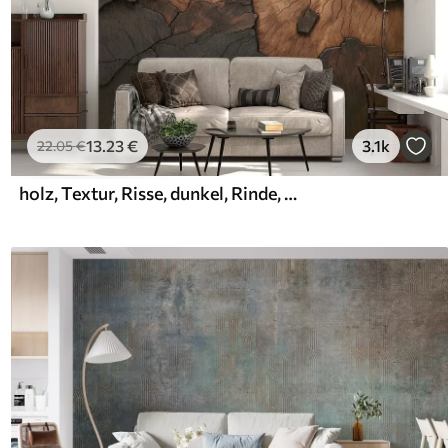
13
.23
€
3.1k
22
.05
€
holz, Textur, Risse, dunkel, Rinde, Oberfläche