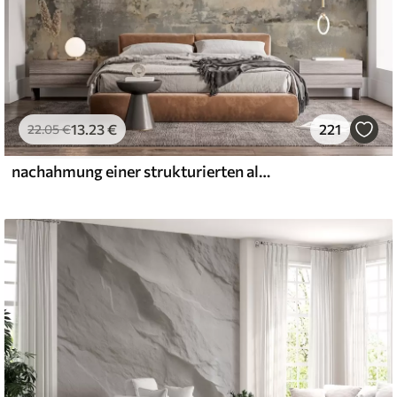
13
.23
€
221
22
.05
€
nachahmung einer strukturierten alten Mauer