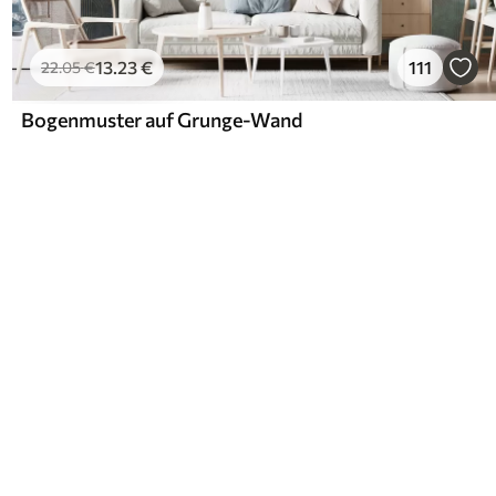
13
.23
€
111
22
.05
€
Bogenmuster auf Grunge-Wand