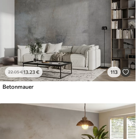
13
.23
€
113
22
.05
€
Betonmauer