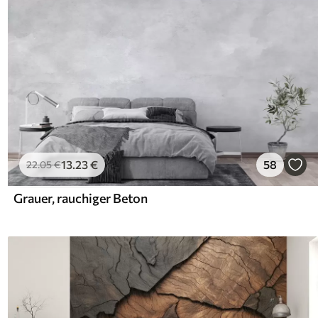
13
.23
€
58
22
.05
€
Grauer, rauchiger Beton