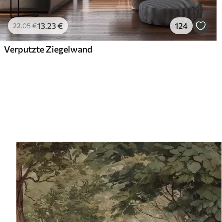
13
.23
€
124
22
.05
€
Verputzte Ziegelwand