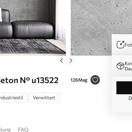
Fot
Kos
Deu
Beton N° u13522
126
Mag
ndustriestil
Verwittert
D
hlung
FAQ